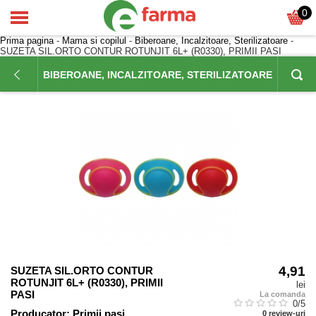
0
Prima pagina
-
Mama si copilul
-
Biberoane, Incalzitoare, Sterilizatoare
-
SUZETA SIL.ORTO CONTUR ROTUNJIT 6L+ (R0330), PRIMII PASI
BIBEROANE, INCALZITOARE, STERILIZATOARE
4,91
SUZETA SIL.ORTO CONTUR
ROTUNJIT 6L+ (R0330), PRIMII
lei
PASI
La comanda
0
/5
Producator:
Primii pasi
0
review-uri