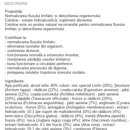
DESCRIERE
Proprietăți:
Normalizarea fluxului limfatic si detoxifierea organismului
Celuline - soluție hidroalcoolică; supliment alimentar
Celuline este un produs natural recomandat pentru normalizarea fluxului
limfatic și detoxifierea organismului.
Contribuie la:
- normalizarea fluxului limfatic;
- eliminarea toxinelor din organism;
- susținerea diurezei;
- funcționarea normală a sistemului imunitar;
- menținerea sănătății vaselor limfatice;
- buna funcționare a circulației periferice;
- normalizarea procesului de digestie;
- protejarea celulelor împotriva stresului oxidativ.
Ingrediente:
Apa purificată, alcool etilic 40% volum: mix special Limfo (20%): [brusture
(Arctium lappa) - rădăcini (12%); coada-calului (Equisetum arvense) - părți
aeriene (12%); coada-șoricelului (Achillea millefolium) - părți aeriene
(10%); păpădie (Taraxacum officinale) - frunze și rădăcini (10%);
echinacea (Echinacea angustifolia) - părți aeriene (7%); anghinare (Cynara
scolymus) - frunze (5%); astragalus (Astragalus membranaceus) - extract
hidroalcoolic 10:1 (pe suport de maltodextrină 10%) din rădăcini (4%);
lemn-dulce (Glycyrrhiza glabra) - rădăcini (4%); mentă (Mentha piperită) -
frunze (4%); nuca (Juglans regia) coaja (4%); afine (Vaccinium myrtillus) -
extract hidroalcoolic 4:1 din fructe (3%); aloe (Aloe vera) - extract
hidroalcoolic 20:1 din părți aeriene (3%); cardamom (Elletaria