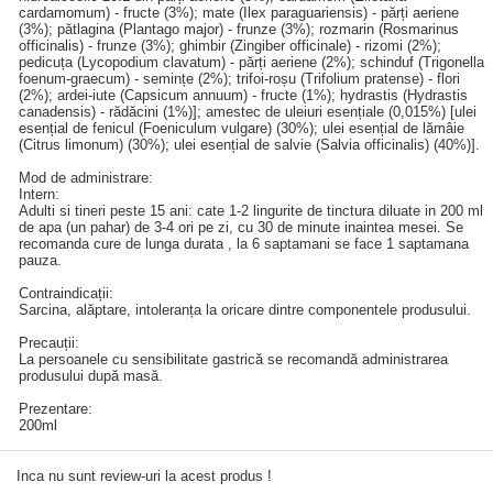
cardamomum) - fructe (3%); mate (Ilex paraguariensis) - părți aeriene
(3%); pătlagina (Plantago major) - frunze (3%); rozmarin (Rosmarinus
officinalis) - frunze (3%); ghimbir (Zingiber officinale) - rizomi (2%);
pedicuța (Lycopodium clavatum) - părți aeriene (2%); schinduf (Trigonella
foenum-graecum) - semințe (2%); trifoi-roșu (Trifolium pratense) - flori
(2%); ardei-iute (Capsicum annuum) - fructe (1%); hydrastis (Hydrastis
canadensis) - rădăcini (1%)]; amestec de uleiuri esențiale (0,015%) [ulei
esențial de fenicul (Foeniculum vulgare) (30%); ulei esențial de lămâie
(Citrus limonum) (30%); ulei esențial de salvie (Salvia officinalis) (40%)].
Mod de administrare:
Intern:
Adulti si tineri peste 15 ani: cate 1-2 lingurite de tinctura diluate in 200 ml
de apa (un pahar) de 3-4 ori pe zi, cu 30 de minute inaintea mesei. Se
recomanda cure de lunga durata , la 6 saptamani se face 1 saptamana
pauza.
Contraindicații:
Sarcina, alăptare, intoleranța la oricare dintre componentele produsului.
Precauții:
La persoanele cu sensibilitate gastrică se recomandă administrarea
produsului după masă.
Prezentare:
200ml
Inca nu sunt review-uri la acest produs !