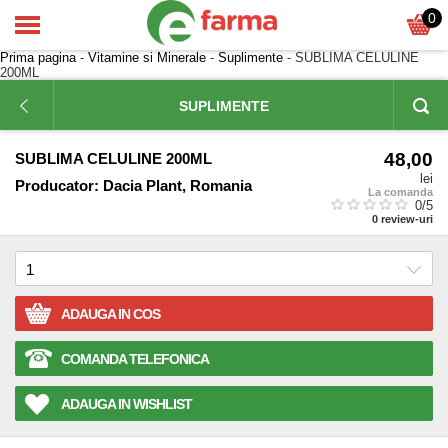
0
Prima pagina
-
Vitamine si Minerale
-
Suplimente
- SUBLIMA CELULINE
200ML
SUPLIMENTE
48,00
SUBLIMA CELULINE 200ML
lei
Producator:
Dacia Plant, Romania
La comanda
0
/5
0
review-uri
ADAUGA IN COS
COMANDA TELEFONICA
ADAUGA IN WISHLIST