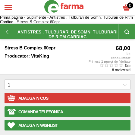
0
Prima pagina
-
Suplimente
-
Antistres , Tulburari de Somn, Tulburari de Ritm
Cardiac
- Stress B Complex 60cpr
ANTISTRES , TULBURARI DE SOMN, TULBURARI
DE RITM CARDIAC
68,00
Stress B Complex 60cpr
lei
Producator:
VitaKing
Stoc Limitat
Primesti
1 punct
de fidelitate
0
/5
0
review-uri
ADAUGA IN COS
COMANDA TELEFONICA
ADAUGA IN WISHLIST