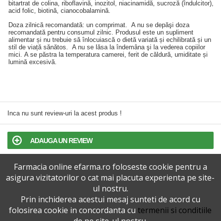
bitartrat de colina, riboflavină, inozitol, niacinamidă, sucroză (îndulcitor),
acid folic, biotină, cianocobalamină.
Doza zilnică recomandată: un comprimat. A nu se depăşi doza
recomandată pentru consumul zilnic. Produsul este un supliment
alimentar și nu trebuie să înlocuiască o dietă variată și echilibrată și un
stil de viață sănătos. A nu se lăsa la îndemâna şi la vederea copiilor
mici. A se păstra la temperatura camerei, ferit de căldură, umiditate și
lumină excesivă.
Inca nu sunt review-uri la acest produs !
ADAUGA UN REVIEW
Farmacia online efarma.ro foloseste cookie pentru a
TERMENI SI CONDITII
asigura vizitatorilor o cat mai placuta experienta pe site-
ul nostru.
POLITICA DE CONFIDENTIALITATE
Prin inchiderea acestui mesaj sunteti de acord cu
folosirea cookie in concordanta cu
termenii si conditiile
VERSIUNEA DESKTOP