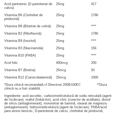
Acid pantotenic (D pantotenat de
25mg
417
calciu)
Vitamina B6 (Clorhidrat de
25mg
1786
piridoxină)
Vitamina B8 (Bitartrat de colină)
25mg
****
Vitamina B2 (Riboflavină)
25mg
1786
Vitamina B9 (Inozitol)
25mg
****
Vitamina B3 (Niacinamida)
25mg
156
Vitamina B10 (PABA)
25mg
****
Acid folic
400mcg
200
Vitamina B7 (Biotina)
25mcg
50
Vitamina B12 (Cianocobalamină)
25mcg
1000
*Doza zilnică recomandată cf.Directivei 2008/100EC **Doza
zilnică nu a fost stabilită.
Ingrediente: acid ascorbic, carboximetilceluloză de sodiu reticulată (agent
de încărcare), maltol (îndulcitor), acid citric (corector de aciditate), dioxid
de siliciu (antiaglomerant), mononitrat de tiamină, stearat de magneziu
(antiaglomerant), hidroximetilceluloză (agent de încărcare), PABA/acid
para amino benzoic, D-pantotenat de calciu, clorhidrat de piridoxină,