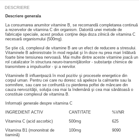
DESCRIERE
Descriere generala
La consumarea anumitor vitamine B, se recomandă completarea continuă
a rezervelor de vitamina C din organism. Datorită unei metode de
fabricaţie speciale, acest produs conţine deja doza zilnică de vitamina C
necesară organismului (500mg).
Se ştie că, complexul de vitamine B are un efect de reducere a stresului.
Vitaminele B administrate în mod regulat şi în doze nu prea mari înlătură
foarte bine tensiunea nervoasă. Mai multe dintre aceste vitamine joacă un
rol catalizator în structura neuro-transmiţătorilor - substanţe chimice de
transmitere a impulsurilor - şi a nervilor.
Vitaminele B influenţează în mod pozitiv şi procesele energetice din
corpul uman. Pentru cei care nu doresc să apeleze la calmante sau la
somnifere, sau care se confruntă cu pierderea poftei de mâncare din
cauza nervozităţii, soluţia cea mai la îndemână şi cea mai sănătoasă o
constituie complexul de vitamina B.
Informații generale despre vitamina C
INGREDIENT ACTIV
CANTITATE
%VNR
Vitamina C (acid ascorbic)
500mg
625
Vitamina B1 (mononitrat de
100mg
9090
tiamină)