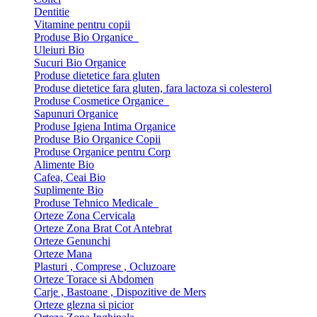
Dentitie
Vitamine pentru copii
Produse Bio Organice
Uleiuri Bio
Sucuri Bio Organice
Produse dietetice fara gluten
Produse dietetice fara gluten, fara lactoza si colesterol
Produse Cosmetice Organice
Sapunuri Organice
Produse Igiena Intima Organice
Produse Bio Organice Copii
Produse Organice pentru Corp
Alimente Bio
Cafea, Ceai Bio
Suplimente Bio
Produse Tehnico Medicale
Orteze Zona Cervicala
Orteze Zona Brat Cot Antebrat
Orteze Genunchi
Orteze Mana
Plasturi , Comprese , Ocluzoare
Orteze Torace si Abdomen
Carje , Bastoane , Dispozitive de Mers
Orteze glezna si picior