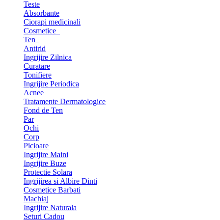
Teste
Absorbante
Ciorapi medicinali
Cosmetice
Ten
Antirid
Ingrijire Zilnica
Curatare
Tonifiere
Ingrijire Periodica
Acnee
Tratamente Dermatologice
Fond de Ten
Par
Ochi
Corp
Picioare
Ingrijire Maini
Ingrijire Buze
Protectie Solara
Ingrijirea si Albire Dinti
Cosmetice Barbati
Machiaj
Ingrijire Naturala
Seturi Cadou