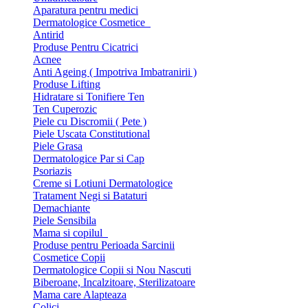
Aparatura pentru medici
Dermatologice Cosmetice
Antirid
Produse Pentru Cicatrici
Acnee
Anti Ageing ( Impotriva Imbatranirii )
Produse Lifting
Hidratare si Tonifiere Ten
Ten Cuperozic
Piele cu Discromii ( Pete )
Piele Uscata Constitutional
Piele Grasa
Dermatologice Par si Cap
Psoriazis
Creme si Lotiuni Dermatologice
Tratament Negi si Bataturi
Demachiante
Piele Sensibila
Mama si copilul
Produse pentru Perioada Sarcinii
Cosmetice Copii
Dermatologice Copii si Nou Nascuti
Biberoane, Incalzitoare, Sterilizatoare
Mama care Alapteaza
Colici