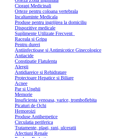
Orteza Zona Inghinala
Ciorapi Medicinali
Orteze pentru coloana vertebrala
Incaltaminte Medicala
Produse pentru ingrijirea la domiciliu
Dispozitive medicale
Suplimente Utilizate Frecvent
Raceala si Gripa
Pentru dureri
Antiinfectioase si Antimicotice Ginecologice
Antiacide
Constipatie Flatulenta
Alergii
Antidiareice si Rehidratare
Protectoare Hepatice si Biliare
Acnee
Par si Unghii
Memorie
Insuficienta venoasa, varice, tromboflebita
Picaturi de Ochi
Hemoroizi
Produse Antiherpetice
Circulatia periferica
Tratamente, plagi, rani, ulceratii
Afectiuni Renale