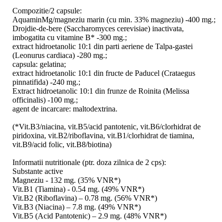
Compozitie/2 capsule:
AquaminMg/magneziu marin (cu min. 33% magneziu) -400 mg.;
Drojdie-de-bere (Saccharomyces cerevisiae) inactivata,
imbogatita cu vitamine B* -300 mg.;
extract hidroetanolic 10:1 din parti aeriene de Talpa-gastei
(Leonurus cardiaca) -280 mg.;
capsula: gelatina;
extract hidroetanolic 10:1 din fructe de Paducel (Crataegus
pinnatifida) -240 mg.;
Extract hidroetanolic 10:1 din frunze de Roinita (Melissa
officinalis) -100 mg.;
agent de incarcare: maltodextrina.
(*Vit.B3/niacina, vit.B5/acid pantotenic, vit.B6/clorhidrat de
piridoxina, vit.B2/riboflavina, vit.B1/clorhidrat de tiamina,
vit.B9/acid folic, vit.B8/biotina)
Informatii nutritionale (ptr. doza zilnica de 2 cps):
Substante active
Magneziu - 132 mg. (35% VNR*)
Vit.B1 (Tiamina) - 0.54 mg. (49% VNR*)
Vit.B2 (Riboflavina) – 0.78 mg. (56% VNR*)
Vit.B3 (Niacina) – 7.8 mg. (49% VNR*)
Vit.B5 (Acid Pantotenic) – 2.9 mg. (48% VNR*)