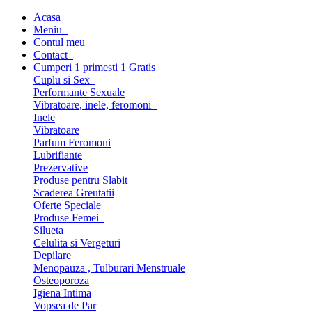
Acasa
Meniu
Contul meu
Contact
Cumperi 1 primesti 1 Gratis
Cuplu si Sex
Performante Sexuale
Vibratoare, inele, feromoni
Inele
Vibratoare
Parfum Feromoni
Lubrifiante
Prezervative
Produse pentru Slabit
Scaderea Greutatii
Oferte Speciale
Produse Femei
Silueta
Celulita si Vergeturi
Depilare
Menopauza , Tulburari Menstruale
Osteoporoza
Igiena Intima
Vopsea de Par