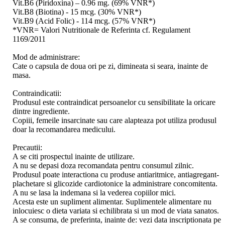
Vit.B6 (Piridoxina) – 0.96 mg. (69% VNR*)
Vit.B8 (Biotina) - 15 mcg. (30% VNR*)
Vit.B9 (Acid Folic) - 114 mcg. (57% VNR*)
*VNR= Valori Nutritionale de Referinta cf. Regulament
1169/2011
Mod de administrare:
Cate o capsula de doua ori pe zi, dimineata si seara, inainte de
masa.
Contraindicatii:
Produsul este contraindicat persoanelor cu sensibilitate la oricare
dintre ingrediente.
Copiii, femeile insarcinate sau care alapteaza pot utiliza produsul
doar la recomandarea medicului.
Precautii:
A se citi prospectul inainte de utilizare.
A nu se depasi doza recomandata pentru consumul zilnic.
Produsul poate interactiona cu produse antiaritmice, antiagregant-
plachetare si glicozide cardiotonice la administrare concomitenta.
A nu se lasa la indemana si la vederea copiilor mici.
Acesta este un supliment alimentar. Suplimentele alimentare nu
inlocuiesc o dieta variata si echilibrata si un mod de viata sanatos.
A se consuma, de preferinta, inainte de: vezi data inscriptionata pe