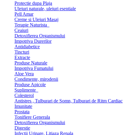
Protectie dupa Plaja
Uleiuri naturale, uleiuri esentiale
Pell Amar
Creme si Uleiuri Masaj
Terapie Naturista
Ceaiuri
Detoxifierea Organismului
Impotriva Durerilor
Antidiabetice
Tincturi
Extracte
Produse Naturale
Impotriva Fumatului
Aloe Vera
Condimente, mirodenii
Produse Apicole
Suplimente
Colesterol
Antistres , Tulburari de Somn, Tulburari de Ritm Cardiac
Imunitate
Prostata
Tonifiere Generala
Detoxifierea Organismului
Digestie
Infectii Urinare, Litiaza Renala