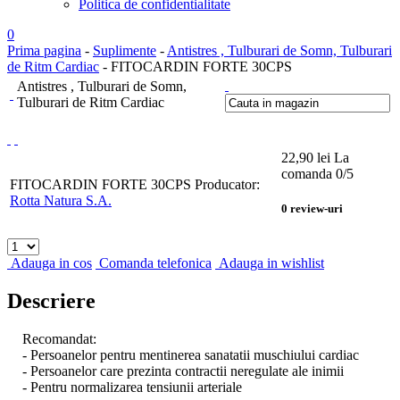
Politica de confidentialitate
0
Prima pagina
-
Suplimente
-
Antistres , Tulburari de Somn, Tulburari
de Ritm Cardiac
- FITOCARDIN FORTE 30CPS
Antistres , Tulburari de Somn,
Tulburari de Ritm Cardiac
22,90
lei
La
comanda
0
/5
FITOCARDIN FORTE 30CPS
Producator:
Rotta Natura S.A.
0
review-uri
Adauga in cos
Comanda telefonica
Adauga in wishlist
Descriere
Recomandat:
- Persoanelor pentru mentinerea sanatatii muschiului cardiac
- Persoanelor care prezinta contractii neregulate ale inimii
- Pentru normalizarea tensiunii arteriale