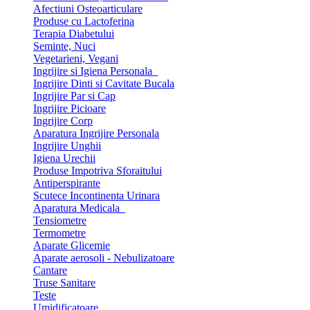
Afectiuni Osteoarticulare
Produse cu Lactoferina
Terapia Diabetului
Seminte, Nuci
Vegetarieni, Vegani
Ingrijire si Igiena Personala
Ingrijire Dinti si Cavitate Bucala
Ingrijire Par si Cap
Ingrijire Picioare
Ingrijire Corp
Aparatura Ingrijire Personala
Ingrijire Unghii
Igiena Urechii
Produse Impotriva Sforaitului
Antiperspirante
Scutece Incontinenta Urinara
Aparatura Medicala
Tensiometre
Termometre
Aparate Glicemie
Aparate aerosoli - Nebulizatoare
Cantare
Truse Sanitare
Teste
Umidificatoare