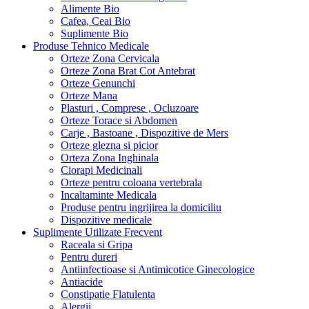
Alimente Bio
Cafea, Ceai Bio
Suplimente Bio
Produse Tehnico Medicale
Orteze Zona Cervicala
Orteze Zona Brat Cot Antebrat
Orteze Genunchi
Orteze Mana
Plasturi , Comprese , Ocluzoare
Orteze Torace si Abdomen
Carje , Bastoane , Dispozitive de Mers
Orteze glezna si picior
Orteza Zona Inghinala
Ciorapi Medicinali
Orteze pentru coloana vertebrala
Incaltaminte Medicala
Produse pentru ingrijirea la domiciliu
Dispozitive medicale
Suplimente Utilizate Frecvent
Raceala si Gripa
Pentru dureri
Antiinfectioase si Antimicotice Ginecologice
Antiacide
Constipatie Flatulenta
Alergii