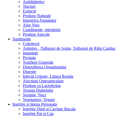
Antidiabetice
Tincturi
Extracte
Produse Naturale
Impotriva Fumatului
Aloe Vera
Condimente, mirodenii
Produse Apicole
Suplimente
Colesterol
Antistres , Tulburari de Somn, Tulburari de Ritm Cardiac
Imunitate
Prostata
Tonifiere Generala
Detoxifierea Organismului
Digestie
Infectii Urinare, Litiaza Renala
Afectiuni Osteoarticulare
Produse cu Lactoferina
Terapia Diabetului
Seminte, Nuci
Vegetarieni, Vegani
Ingrijire si Igiena Personala
Ingrijire Dinti si Cavitate Bucala
Ingrijire Par si Cap