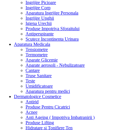
Ingrijire Picioare
Ingrijire Corp
Aparatura Ingrijire Personala
Ingrijire Unghii
Igiena Urechii
Produse Impotriva Sforaitului
Antiperspirante
Scutece Incontinenta Urinara
Aparatura Medicala
Tensiometre
Termometre
Aparate Glicemie
Aparate aerosoli - Nebulizatoare
Cantare
Truse Sanitare
Teste
Umidificatoare
Aparatura pentru medici
Dermatologice Cosmetice
Antirid
Produse Pentru Cicatrici
Acnee
Anti Ageing ( Impotriva Imbatranirii )
Produse Lifting
Hidratare si Tonifiere Ten