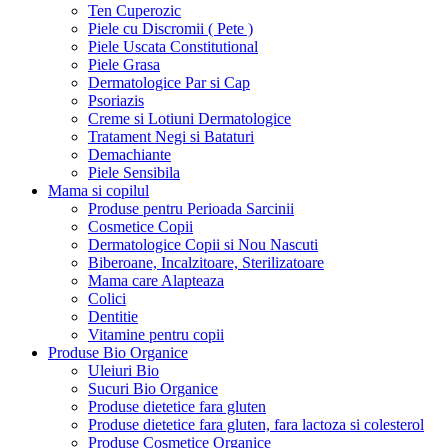
Ten Cuperozic
Piele cu Discromii ( Pete )
Piele Uscata Constitutional
Piele Grasa
Dermatologice Par si Cap
Psoriazis
Creme si Lotiuni Dermatologice
Tratament Negi si Bataturi
Demachiante
Piele Sensibila
Mama si copilul
Produse pentru Perioada Sarcinii
Cosmetice Copii
Dermatologice Copii si Nou Nascuti
Biberoane, Incalzitoare, Sterilizatoare
Mama care Alapteaza
Colici
Dentitie
Vitamine pentru copii
Produse Bio Organice
Uleiuri Bio
Sucuri Bio Organice
Produse dietetice fara gluten
Produse dietetice fara gluten, fara lactoza si colesterol
Produse Cosmetice Organice