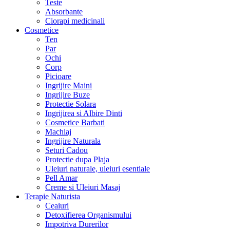
Teste
Absorbante
Ciorapi medicinali
Cosmetice
Ten
Par
Ochi
Corp
Picioare
Ingrijire Maini
Ingrijire Buze
Protectie Solara
Ingrijirea si Albire Dinti
Cosmetice Barbati
Machiaj
Ingrijire Naturala
Seturi Cadou
Protectie dupa Plaja
Uleiuri naturale, uleiuri esentiale
Pell Amar
Creme si Uleiuri Masaj
Terapie Naturista
Ceaiuri
Detoxifierea Organismului
Impotriva Durerilor