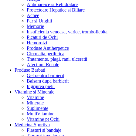
Antidiareice si Rehidratare
Protectoare Hepatice si Biliare
Acnee
Par si Unghii
Memorie
Insuficienta venoasa, varice, tromboflebita
Picaturi de Ochi
Hemoroizi
Produse Antiherpetice
Circulatia periferica
Tratamente, plagi, rani, ulceratii
Afectiuni Renale
Produse Barbati
Gel pentru barbierit
Balsam dupa barbierit
Ingrijirea pielii
Vitamine si Minerale
Vitamine
Minerale
Suplimente
MultiVitamine
Vitamine pt Ochi
Medicina Sportiva
Plasturi si bandaje
Traumatisme locale