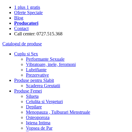
1 plus 1 gratis
Oferte Speciale
Blog
Producatori
Contact
Call center: 0727.515.368
Catalogul de produse
Cuplu si Sex
Performante Sexuale
Vibratoare, inele, feromoni
Lubrifiante
Prezervative
Produse pentru Slabit
Scaderea Greutatii
Produse Femei
Silueta
Celulita si Vergeturi
Depilare
Menopauza , Tulburari Menstruale
Osteoporoza
Igiena Intima
Vopsea de Par