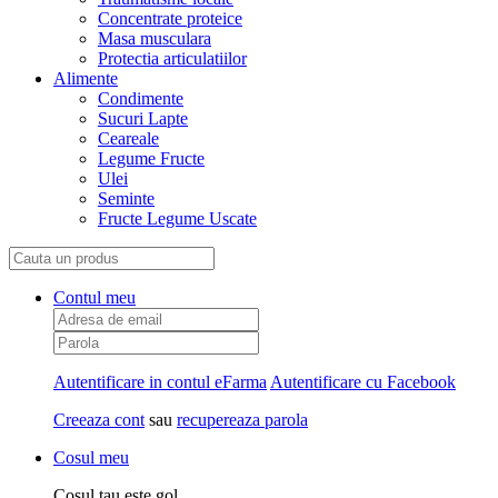
Concentrate proteice
Masa musculara
Protectia articulatiilor
Alimente
Condimente
Sucuri Lapte
Ceareale
Legume Fructe
Ulei
Seminte
Fructe Legume Uscate
Contul meu
Autentificare in contul eFarma
Autentificare cu Facebook
Creeaza cont
sau
recupereaza parola
Cosul meu
Cosul tau este gol