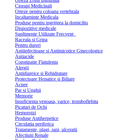
Orteza Zona Inghinala
Ciorapi Medicinali
Orteze pentru coloana vertebrala
Incaltaminte Medicala
Produse pentru ingrijirea la domiciliu
Dispozitive medicale
Suplimente Utilizate Frecvent
Raceala si Gripa
Pentru dureri
Antiinfectioase si Antimicotice Ginecologice
Antiacide
Constipatie Flatulenta
Alergii
Antidiareice si Rehidratare
Protectoare Hepatice si Biliare
Acnee
Par si Unghii
Memorie
Insuficienta venoasa, varice, tromboflebita
Picaturi de Ochi
Hemoroizi
Produse Antiherpetice
Circulatia periferica
Tratamente, plagi, rani, ulceratii
Afectiuni Renale