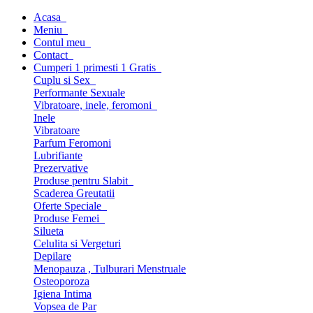
Acasa
Meniu
Contul meu
Contact
Cumperi 1 primesti 1 Gratis
Cuplu si Sex
Performante Sexuale
Vibratoare, inele, feromoni
Inele
Vibratoare
Parfum Feromoni
Lubrifiante
Prezervative
Produse pentru Slabit
Scaderea Greutatii
Oferte Speciale
Produse Femei
Silueta
Celulita si Vergeturi
Depilare
Menopauza , Tulburari Menstruale
Osteoporoza
Igiena Intima
Vopsea de Par