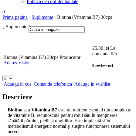
Politica de confidentialitate
0
Prima pagina
-
Suplimente
- Biotina (Vitamina B7) 30cps
Suplimente
25,80
lei
La
comanda
0
/5
Biotina (Vitamina B7) 30cps
Producator:
Adams Vision
0
review-uri
Adauga in cos
Comanda telefonica
Adauga in wishlist
Descriere
Biotina
sau
Vitamina B7
este un nutrient esențial din complexul
de vitamine B, recunoscută pentru rolul său în menținerea
sănătății părului, pielii și unghiilor. Este implicată și în
metabolismul energetic normal și susține funcționarea sistemului
nervos.