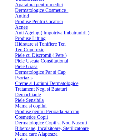
Aparatura pentru medici
Dermatologice Cosmetice
Antirid
Produse Pentru Cicatrici
Acnee
Anti Ageing ( Impotriva Imbatranirii )
Produse Lifting
Hidratare si Tonifiere Ten
Ten Cuperozic
Piele cu Discromii ( Pete )
Piele Uscata Constitutional
Piele Grasa
Dermatologice Par si Cap
Psoriazis
Creme si Lotiuni Dermatologice
Tratament Negi si Bataturi
Demachiante
Piele Sensibila
Mama si copilul
Produse pentru Perioada Sarcinii
Cosmetice Copii
Dermatologice Copii si Nou Nascuti
Biberoane, Incalzitoare, Sterilizatoare
Mama care Alapteaza
Colici