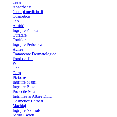
Teste
Absorbante
Ciorapi medicinali
Cosmetice
Ten
Antirid
Ingrijire Zilnica
Curatare
Tonifiere
Ingrijire Periodica
Acnee
Tratamente Dermatologice
Fond de Ten
Par
Ochi
Corp
Picioare
Ingrijire Maini
Ingrijire Buze
Protectie Solara
Ingrijirea si Albire Dinti
Cosmetice Barbati
Machiaj
Ingrijire Naturala
Seturi Cadou