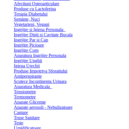
Afectiuni Osteoarticulare
Produse cu Lactoferina
Terapia Diabetului
Seminte, Nuci
Vegetarieni, Vegani
Ingrijire si Igiena Personala
Ingrijire Dinti si Cavitate Bucala
Ingrijire Par si Cap
Ingrijire Picioare
Ingrijire Corp
Aparatura Ingrijire Personala
Ingrijire Unghii
Igiena Urechii
Produse Impotriva Sforaitului
Antiperspirante
Scutece Incontinenta Urinara
Aparatura Medicala
Tensiometre
Termometre
Aparate Glicemie
Aparate aerosoli - Nebulizatoare
Cantare
Truse Sanitare
Teste
Umidificatoare