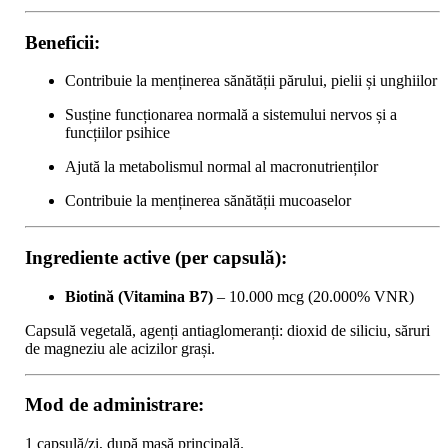
Beneficii:
Contribuie la menținerea sănătății părului, pielii și unghiilor
Susține funcționarea normală a sistemului nervos și a
funcțiilor psihice
Ajută la metabolismul normal al macronutrienților
Contribuie la menținerea sănătății mucoaselor
Ingrediente active (per capsulă):
Biotină (Vitamina B7)
– 10.000 mcg (20.000% VNR)
Capsulă vegetală, agenți antiaglomeranți: dioxid de siliciu, săruri
de magneziu ale acizilor grași.
Mod de administrare:
1 capsulă/zi, după masă principală.