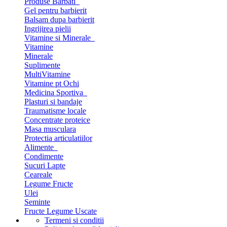
Produse Barbati
Gel pentru barbierit
Balsam dupa barbierit
Ingrijirea pielii
Vitamine si Minerale
Vitamine
Minerale
Suplimente
MultiVitamine
Vitamine pt Ochi
Medicina Sportiva
Plasturi si bandaje
Traumatisme locale
Concentrate proteice
Masa musculara
Protectia articulatiilor
Alimente
Condimente
Sucuri Lapte
Ceareale
Legume Fructe
Ulei
Seminte
Fructe Legume Uscate
Termeni si conditii