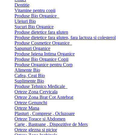
Dentitie
Vitamine pentru copii
Produse Bio Organice
Uleiuri Bio
Sucuri Bio Organice
Produse dietetice fara gluten
Produse dietetice fara gluten, fara lactoza si colesterol
Produse Cosmetice Organice
Sapunuri Organice
Produse Igiena Intima Organice
Produse Bio Organice Copii
Produse Organice pentru Corp
Alimente Bio
Cafea, Ceai Bio
Suplimente Bio
Produse Tehnico Medicale
Orteze Zona Cervicala
Orteze Zona Brat Cot Antebrat
Orteze Genunchi
Orteze Mana
Plasturi , Comprese , Ocluzoare
Orteze Torace si Abdomen
Carje , Bastoane , Dispozitive de Mers
Orteze glezna si picior