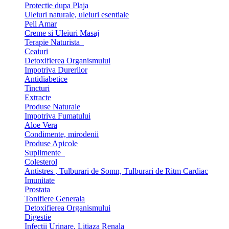
Protectie dupa Plaja
Uleiuri naturale, uleiuri esentiale
Pell Amar
Creme si Uleiuri Masaj
Terapie Naturista
Ceaiuri
Detoxifierea Organismului
Impotriva Durerilor
Antidiabetice
Tincturi
Extracte
Produse Naturale
Impotriva Fumatului
Aloe Vera
Condimente, mirodenii
Produse Apicole
Suplimente
Colesterol
Antistres , Tulburari de Somn, Tulburari de Ritm Cardiac
Imunitate
Prostata
Tonifiere Generala
Detoxifierea Organismului
Digestie
Infectii Urinare, Litiaza Renala