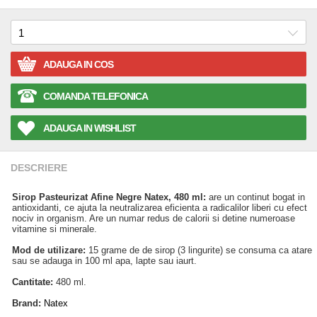
ADAUGA IN COS
COMANDA TELEFONICA
ADAUGA IN WISHLIST
DESCRIERE
Sirop Pasteurizat Afine Negre Natex, 480 ml:
are un continut bogat in
antioxidanti, ce ajuta la neutralizarea eficienta a radicalilor liberi cu efect
nociv in organism. Are un numar redus de calorii si detine numeroase
vitamine si minerale.
Mod de utilizare:
15 grame de de sirop (3 lingurite) se consuma ca atare
sau se adauga in 100 ml apa, lapte sau iaurt.
Cantitate:
480 ml.
Brand:
Natex