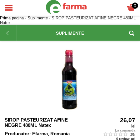
0
Prima pagina
-
Suplimente
- SIROP PASTEURIZAT AFINE NEGRE 480ML
Natex
SUPLIMENTE
26,07
SIROP PASTEURIZAT AFINE
NEGRE 480ML Natex
lei
La comanda
Producator:
Efarma, Romania
0
/5
0
review-uri