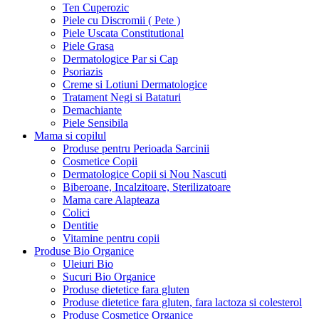
Ten Cuperozic
Piele cu Discromii ( Pete )
Piele Uscata Constitutional
Piele Grasa
Dermatologice Par si Cap
Psoriazis
Creme si Lotiuni Dermatologice
Tratament Negi si Bataturi
Demachiante
Piele Sensibila
Mama si copilul
Produse pentru Perioada Sarcinii
Cosmetice Copii
Dermatologice Copii si Nou Nascuti
Biberoane, Incalzitoare, Sterilizatoare
Mama care Alapteaza
Colici
Dentitie
Vitamine pentru copii
Produse Bio Organice
Uleiuri Bio
Sucuri Bio Organice
Produse dietetice fara gluten
Produse dietetice fara gluten, fara lactoza si colesterol
Produse Cosmetice Organice