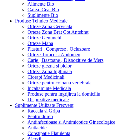
Alimente Bio
Cafea, Ceai Bio
Suplimente Bio
Produse Tehnico Medicale
Orteze Zona Cervicala
Orteze Zona Brat Cot Antebrat
Orteze Genunchi
Orteze Mana
Plasturi , Comprese , Ocluzoare
Orteze Torace si Abdomen
Carje , Bastoane , Dispozitive de Mers
Orteze glezna si picior
Orteza Zona Inghinala
Ciorapi Medicinali
Orteze pentru coloana vertebrala
Incaltaminte Medicala
Produse pentru ingrijirea la domiciliu
Dispozitive medicale
Suplimente Utilizate Frecvent
Raceala si Gripa
Pentru dureri
Antiinfectioase si Antimicotice Ginecologice
Antiacide
Constipatie Flatulenta
Alergii