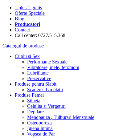
1 plus 1 gratis
Oferte Speciale
Blog
Producatori
Contact
Call center: 0727.515.368
Catalogul de produse
Cuplu si Sex
Performante Sexuale
Vibratoare, inele, feromoni
Lubrifiante
Prezervative
Produse pentru Slabit
Scaderea Greutatii
Produse Femei
Silueta
Celulita si Vergeturi
Depilare
Menopauza , Tulburari Menstruale
Osteoporoza
Igiena Intima
Vopsea de Par