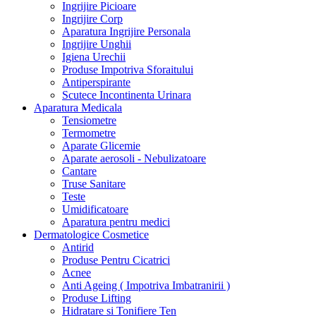
Ingrijire Picioare
Ingrijire Corp
Aparatura Ingrijire Personala
Ingrijire Unghii
Igiena Urechii
Produse Impotriva Sforaitului
Antiperspirante
Scutece Incontinenta Urinara
Aparatura Medicala
Tensiometre
Termometre
Aparate Glicemie
Aparate aerosoli - Nebulizatoare
Cantare
Truse Sanitare
Teste
Umidificatoare
Aparatura pentru medici
Dermatologice Cosmetice
Antirid
Produse Pentru Cicatrici
Acnee
Anti Ageing ( Impotriva Imbatranirii )
Produse Lifting
Hidratare si Tonifiere Ten