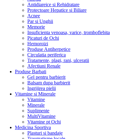
Antidiareice si Rehidratare
Protectoare Hepatice si Biliare
Acnee
Par si Unghii
Memorie
Insuficienta venoasa, varice, tromboflebita
Picaturi de Ochi
Hemoroizi
Produse Antiherpetice
Circulatia periferica
Tratamente, plagi, rani, ulceratii
Afectiuni Renale
Produse Barbati
Gel pentru barbierit
Balsam dupa barbierit
Ingrijirea pielii
Vitamine si Minerale
Vitamine
Minerale
Suplimente
MultiVitamine
Vitamine pt Ochi
Medicina Sportiva
Plasturi si bandaje
Traumatisme locale