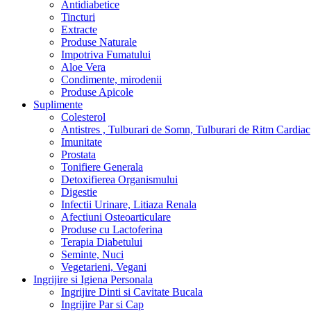
Antidiabetice
Tincturi
Extracte
Produse Naturale
Impotriva Fumatului
Aloe Vera
Condimente, mirodenii
Produse Apicole
Suplimente
Colesterol
Antistres , Tulburari de Somn, Tulburari de Ritm Cardiac
Imunitate
Prostata
Tonifiere Generala
Detoxifierea Organismului
Digestie
Infectii Urinare, Litiaza Renala
Afectiuni Osteoarticulare
Produse cu Lactoferina
Terapia Diabetului
Seminte, Nuci
Vegetarieni, Vegani
Ingrijire si Igiena Personala
Ingrijire Dinti si Cavitate Bucala
Ingrijire Par si Cap