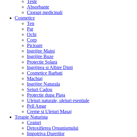
Teste
Absorbante
Ciorapi medicinali
Cosmetice
Ten
Par
Ochi
Corp
Picioare
Ingrijire Maini
Ingrijire Buze
Protectie Solara
Ingrijirea si Albire Dinti
Cosmetice Barbati
Machiaj
Ingrijire Naturala
Seturi Cadou
Protectie dupa Plaja
Uleiuri naturale, uleiuri esentiale
Pell Amar
Creme si Uleiuri Masaj
Terapie Naturista
Ceaiuri
Detoxifierea Organismului
Impotriva Durerilor