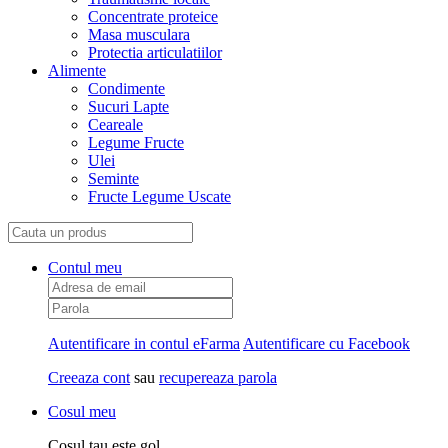
Concentrate proteice
Masa musculara
Protectia articulatiilor
Alimente
Condimente
Sucuri Lapte
Ceareale
Legume Fructe
Ulei
Seminte
Fructe Legume Uscate
Contul meu
Autentificare in contul eFarma
Autentificare cu Facebook
Creeaza cont
sau
recupereaza parola
Cosul meu
Cosul tau este gol