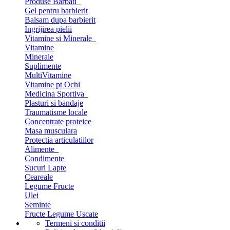
Produse Barbati
Gel pentru barbierit
Balsam dupa barbierit
Ingrijirea pielii
Vitamine si Minerale
Vitamine
Minerale
Suplimente
MultiVitamine
Vitamine pt Ochi
Medicina Sportiva
Plasturi si bandaje
Traumatisme locale
Concentrate proteice
Masa musculara
Protectia articulatiilor
Alimente
Condimente
Sucuri Lapte
Ceareale
Legume Fructe
Ulei
Seminte
Fructe Legume Uscate
Termeni si conditii