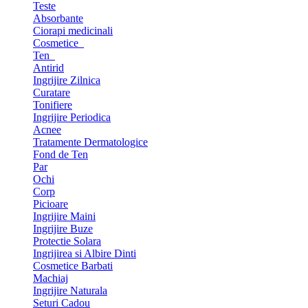
Teste
Absorbante
Ciorapi medicinali
Cosmetice
Ten
Antirid
Ingrijire Zilnica
Curatare
Tonifiere
Ingrijire Periodica
Acnee
Tratamente Dermatologice
Fond de Ten
Par
Ochi
Corp
Picioare
Ingrijire Maini
Ingrijire Buze
Protectie Solara
Ingrijirea si Albire Dinti
Cosmetice Barbati
Machiaj
Ingrijire Naturala
Seturi Cadou