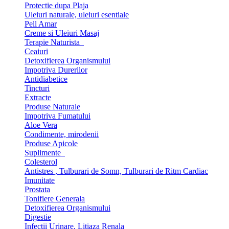
Protectie dupa Plaja
Uleiuri naturale, uleiuri esentiale
Pell Amar
Creme si Uleiuri Masaj
Terapie Naturista
Ceaiuri
Detoxifierea Organismului
Impotriva Durerilor
Antidiabetice
Tincturi
Extracte
Produse Naturale
Impotriva Fumatului
Aloe Vera
Condimente, mirodenii
Produse Apicole
Suplimente
Colesterol
Antistres , Tulburari de Somn, Tulburari de Ritm Cardiac
Imunitate
Prostata
Tonifiere Generala
Detoxifierea Organismului
Digestie
Infectii Urinare, Litiaza Renala