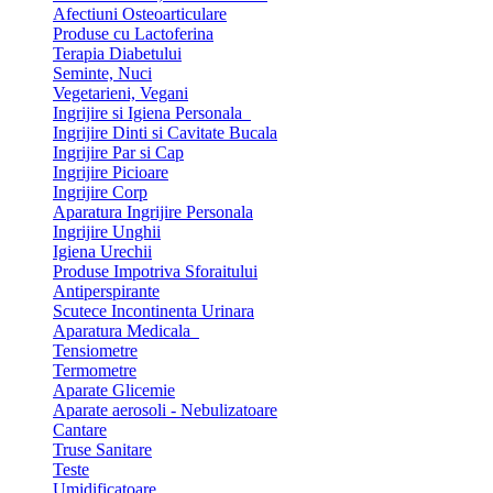
Afectiuni Osteoarticulare
Produse cu Lactoferina
Terapia Diabetului
Seminte, Nuci
Vegetarieni, Vegani
Ingrijire si Igiena Personala
Ingrijire Dinti si Cavitate Bucala
Ingrijire Par si Cap
Ingrijire Picioare
Ingrijire Corp
Aparatura Ingrijire Personala
Ingrijire Unghii
Igiena Urechii
Produse Impotriva Sforaitului
Antiperspirante
Scutece Incontinenta Urinara
Aparatura Medicala
Tensiometre
Termometre
Aparate Glicemie
Aparate aerosoli - Nebulizatoare
Cantare
Truse Sanitare
Teste
Umidificatoare