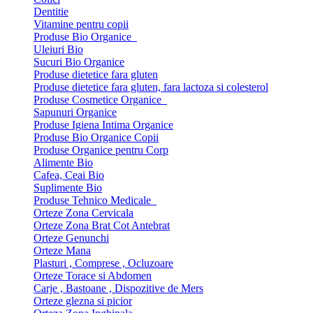
Dentitie
Vitamine pentru copii
Produse Bio Organice
Uleiuri Bio
Sucuri Bio Organice
Produse dietetice fara gluten
Produse dietetice fara gluten, fara lactoza si colesterol
Produse Cosmetice Organice
Sapunuri Organice
Produse Igiena Intima Organice
Produse Bio Organice Copii
Produse Organice pentru Corp
Alimente Bio
Cafea, Ceai Bio
Suplimente Bio
Produse Tehnico Medicale
Orteze Zona Cervicala
Orteze Zona Brat Cot Antebrat
Orteze Genunchi
Orteze Mana
Plasturi , Comprese , Ocluzoare
Orteze Torace si Abdomen
Carje , Bastoane , Dispozitive de Mers
Orteze glezna si picior