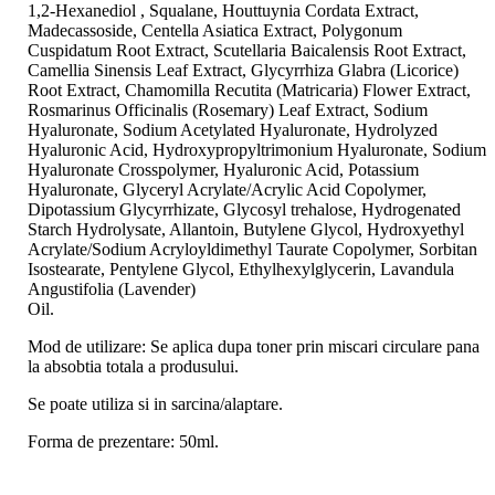
1,2-Hexanediol , Squalane, Houttuynia Cordata Extract,
Madecassoside, Centella Asiatica Extract, Polygonum
Cuspidatum Root Extract, Scutellaria Baicalensis Root Extract,
Camellia Sinensis Leaf Extract, Glycyrrhiza Glabra (Licorice)
Root Extract, Chamomilla Recutita (Matricaria) Flower Extract,
Rosmarinus Officinalis (Rosemary) Leaf Extract, Sodium
Hyaluronate, Sodium Acetylated Hyaluronate, Hydrolyzed
Hyaluronic Acid, Hydroxypropyltrimonium Hyaluronate, Sodium
Hyaluronate Crosspolymer, Hyaluronic Acid, Potassium
Hyaluronate, Glyceryl Acrylate/Acrylic Acid Copolymer,
Dipotassium Glycyrrhizate, Glycosyl trehalose, Hydrogenated
Starch Hydrolysate, Allantoin, Butylene Glycol, Hydroxyethyl
Acrylate/Sodium Acryloyldimethyl Taurate Copolymer, Sorbitan
Isostearate, Pentylene Glycol, Ethylhexylglycerin, Lavandula
Angustifolia (Lavender)
Oil.
Mod de utilizare: Se aplica dupa toner prin miscari circulare pana
la absobtia totala a produsului.
Se poate utiliza si in sarcina/alaptare.
Forma de prezentare: 50ml.