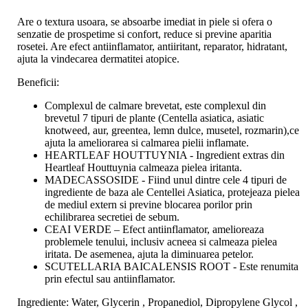
Are o textura usoara, se absoarbe imediat in piele si ofera o
senzatie de prospetime si confort, reduce si previne aparitia
rosetei. Are efect antiinflamator, antiiritant, reparator, hidratant,
ajuta la vindecarea dermatitei atopice.
Beneficii:
Complexul de calmare brevetat, este complexul din
brevetul 7 tipuri de plante (Centella asiatica, asiatic
knotweed, aur, greentea, lemn dulce, musetel, rozmarin),ce
ajuta la ameliorarea si calmarea pielii inflamate.
HEARTLEAF HOUTTUYNIA - Ingredient extras din
Heartleaf Houttuynia calmeaza pielea iritanta.
MADECASSOSIDE - Fiind unul dintre cele 4 tipuri de
ingrediente de baza ale Centellei Asiatica, protejeaza pielea
de mediul extern si previne blocarea porilor prin
echilibrarea secretiei de sebum.
CEAI VERDE – Efect antiinflamator, amelioreaza
problemele tenului, inclusiv acneea si calmeaza pielea
iritata. De asemenea, ajuta la diminuarea petelor.
SCUTELLARIA BAICALENSIS ROOT - Este renumita
prin efectul sau antiinflamator.
Ingrediente: Water, Glycerin , Propanediol, Dipropylene Glycol ,