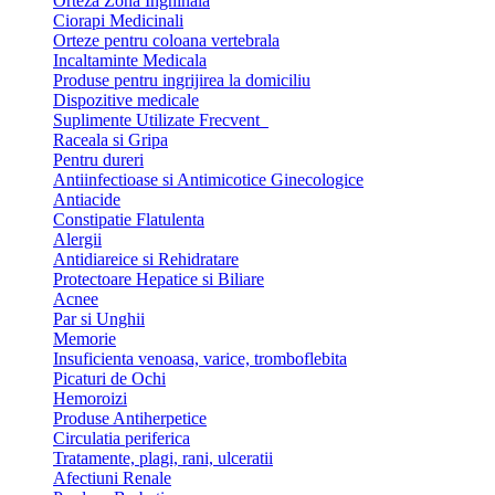
Orteza Zona Inghinala
Ciorapi Medicinali
Orteze pentru coloana vertebrala
Incaltaminte Medicala
Produse pentru ingrijirea la domiciliu
Dispozitive medicale
Suplimente Utilizate Frecvent
Raceala si Gripa
Pentru dureri
Antiinfectioase si Antimicotice Ginecologice
Antiacide
Constipatie Flatulenta
Alergii
Antidiareice si Rehidratare
Protectoare Hepatice si Biliare
Acnee
Par si Unghii
Memorie
Insuficienta venoasa, varice, tromboflebita
Picaturi de Ochi
Hemoroizi
Produse Antiherpetice
Circulatia periferica
Tratamente, plagi, rani, ulceratii
Afectiuni Renale