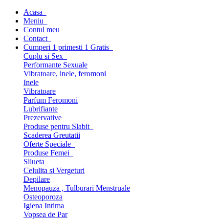
Acasa
Meniu
Contul meu
Contact
Cumperi 1 primesti 1 Gratis
Cuplu si Sex
Performante Sexuale
Vibratoare, inele, feromoni
Inele
Vibratoare
Parfum Feromoni
Lubrifiante
Prezervative
Produse pentru Slabit
Scaderea Greutatii
Oferte Speciale
Produse Femei
Silueta
Celulita si Vergeturi
Depilare
Menopauza , Tulburari Menstruale
Osteoporoza
Igiena Intima
Vopsea de Par