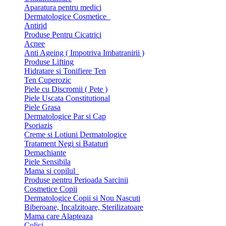
Aparatura pentru medici
Dermatologice Cosmetice
Antirid
Produse Pentru Cicatrici
Acnee
Anti Ageing ( Impotriva Imbatranirii )
Produse Lifting
Hidratare si Tonifiere Ten
Ten Cuperozic
Piele cu Discromii ( Pete )
Piele Uscata Constitutional
Piele Grasa
Dermatologice Par si Cap
Psoriazis
Creme si Lotiuni Dermatologice
Tratament Negi si Bataturi
Demachiante
Piele Sensibila
Mama si copilul
Produse pentru Perioada Sarcinii
Cosmetice Copii
Dermatologice Copii si Nou Nascuti
Biberoane, Incalzitoare, Sterilizatoare
Mama care Alapteaza
Colici