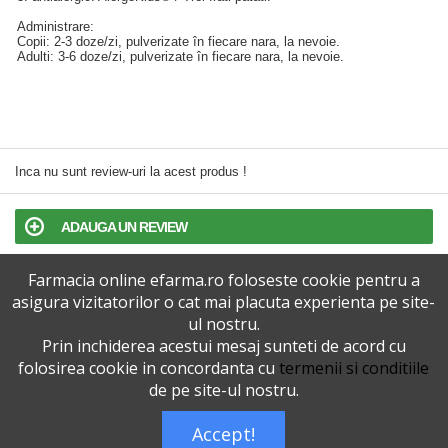
Administrare:
Copii: 2-3 doze/zi, pulverizate în fiecare nara, la nevoie.
Adulti: 3-6 doze/zi, pulverizate în fiecare nara, la nevoie.
Inca nu sunt review-uri la acest produs !
ADAUGA UN REVIEW
Farmacia online efarma.ro foloseste cookie pentru a
TERMENI SI CONDITII
asigura vizitatorilor o cat mai placuta experienta pe site-
ul nostru.
POLITICA DE CONFIDENTIALITATE
Prin inchiderea acestui mesaj sunteti de acord cu
folosirea cookie in concordanta cu
termenii si conditiile
VERSIUNEA DESKTOP
de pe site-ul nostru.
Accept!
Telefoane eFarma:
0727515368