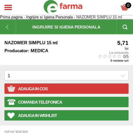
0
Prima pagina
-
Ingrijire si Igiena Personala
- NAZOMER SIMPLU 15 ml
INGRIJIRE SI IGIENA PERSONALA
5,71
NAZOMER SIMPLU 15 ml
lei
Producator:
MEDICA
La comanda
0
/5
0
review-uri
ADAUGA IN COS
COMANDA TELEFONICA
ADAUGA IN WISHLIST
DESCRIERE