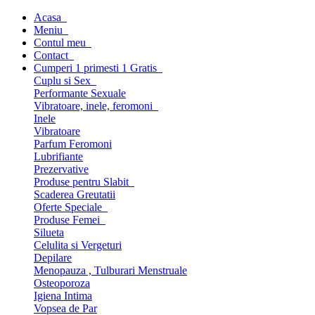
Acasa
Meniu
Contul meu
Contact
Cumperi 1 primesti 1 Gratis
Cuplu si Sex
Performante Sexuale
Vibratoare, inele, feromoni
Inele
Vibratoare
Parfum Feromoni
Lubrifiante
Prezervative
Produse pentru Slabit
Scaderea Greutatii
Oferte Speciale
Produse Femei
Silueta
Celulita si Vergeturi
Depilare
Menopauza , Tulburari Menstruale
Osteoporoza
Igiena Intima
Vopsea de Par