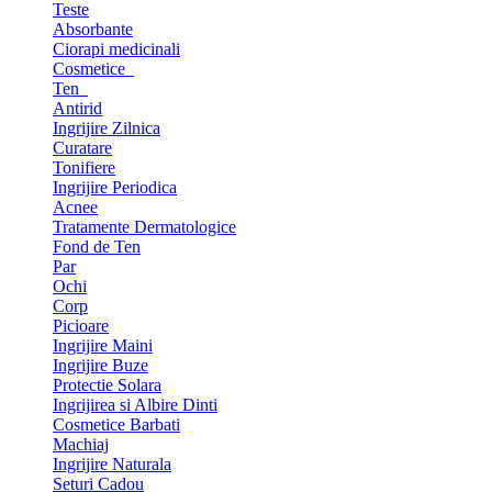
Teste
Absorbante
Ciorapi medicinali
Cosmetice
Ten
Antirid
Ingrijire Zilnica
Curatare
Tonifiere
Ingrijire Periodica
Acnee
Tratamente Dermatologice
Fond de Ten
Par
Ochi
Corp
Picioare
Ingrijire Maini
Ingrijire Buze
Protectie Solara
Ingrijirea si Albire Dinti
Cosmetice Barbati
Machiaj
Ingrijire Naturala
Seturi Cadou