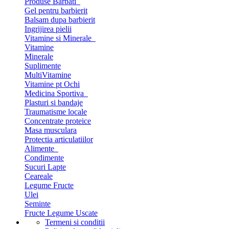
Produse Barbati
Gel pentru barbierit
Balsam dupa barbierit
Ingrijirea pielii
Vitamine si Minerale
Vitamine
Minerale
Suplimente
MultiVitamine
Vitamine pt Ochi
Medicina Sportiva
Plasturi si bandaje
Traumatisme locale
Concentrate proteice
Masa musculara
Protectia articulatiilor
Alimente
Condimente
Sucuri Lapte
Ceareale
Legume Fructe
Ulei
Seminte
Fructe Legume Uscate
Termeni si conditii