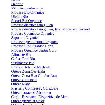
Dentitie
Vitamine pentru copii
Produse Bio Organice
Uleiuri Bio
Sucuri Bio Organice
Produse dietetice fara gluten
Produse dietetice fara gluten, fara lactoza si colesterol
Produse Cosmetice Organice
Sapunuri Organice
Produse Igiena Intima Organice
Produse Bio Organice Copii
Produse Organice pentru Corp
Alimente Bio
Cafea, Ceai Bio
Suplimente Bio
Produse Tehnico Medicale
Orteze Zona Cervicala
Orteze Zona Brat Cot Antebrat
Orteze Genunchi
Orteze Mana
Plasturi , Comprese , Ocluzoare
Orteze Torace si Abdomen
Carje , Bastoane , Dispozitive de Mers
Orteze glezna si picior