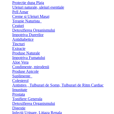
Protectie dupa Plaja
Uleiuri naturale, uleiuri esentiale
Pell Amar
Creme si Uleiuri Masaj
Terapie Naturista
Ceaiuri
Detoxifierea Organismului
Impotriva Durerilor
Antidiabetice
Tincturi
Extracte
Produse Naturale
Impotriva Fumatului
Aloe Vera
Condimente, mirodenii
Produse Apicole
Suplimente
Colesterol
Antistres , Tulburari de Somn, Tulburari de Ritm Cardiac
Imunitate
Prostata
Tonifiere Generala
Detoxifierea Organismului
Digestie
Infectii Urinare, Litiaza Renala