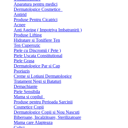
Aparatura pentru medici
Dermatologice Cosmetice
Antirid
Produse Pentru Cicatrici
Acnee
Anti Ageing ( Impotriva Imbatranirii )
Produse Lifting
Hidratare si Tonifiere Ten
Ten Cuperozic
Piele cu Discromii ( Pete )
Piele Uscata Constitutional
Piele Grasa
Dermatologice Par si Cap
Psoriazis
Creme si Lotiuni Dermatologice
Tratament Negi si Bataturi
Demachiante
Piele Sensibila
Mama si copilul
Produse pentru Perioada Sarcinii
Cosmetice Copii
Dermatologice Copii si Nou Nascuti
Biberoane, Incalzitoare, Sterilizatoare
Mama care Alapteaza
Colici