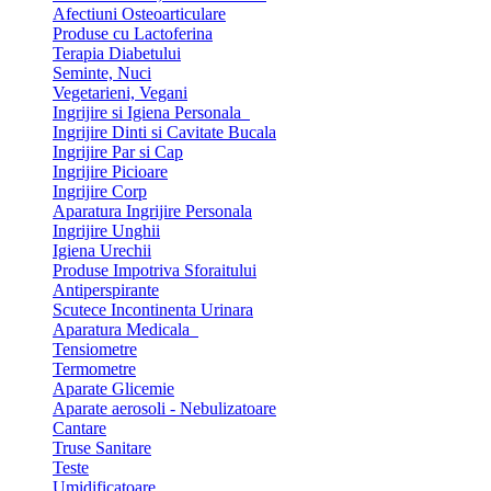
Afectiuni Osteoarticulare
Produse cu Lactoferina
Terapia Diabetului
Seminte, Nuci
Vegetarieni, Vegani
Ingrijire si Igiena Personala
Ingrijire Dinti si Cavitate Bucala
Ingrijire Par si Cap
Ingrijire Picioare
Ingrijire Corp
Aparatura Ingrijire Personala
Ingrijire Unghii
Igiena Urechii
Produse Impotriva Sforaitului
Antiperspirante
Scutece Incontinenta Urinara
Aparatura Medicala
Tensiometre
Termometre
Aparate Glicemie
Aparate aerosoli - Nebulizatoare
Cantare
Truse Sanitare
Teste
Umidificatoare