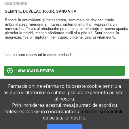
DESCRIERE
SEMINTE DOVLEAC 100GR, SANO VITA
Bogate în antioxidanți şi betacaroten, semințele de dovleac crude
îmbunătățesc memoria şi întăresc sistemul imunitar. Reprezintă un
remediu bun în cazul afecţiunilor prostatei şi al inflamațiilor, previn apariția
pietrelor la rinichi, mențin sănătatea pielii şi a părului. Sunt bogate în
magneziu, fosfor, triptofan, fier, cupru, proteine, zinc şi vitamina K.
Inca nu sunt review-uri la acest produs !
ADAUGA UN REVIEW
Farmacia online efarma.ro foloseste cookie pentru a
TERMENI SI CONDITII
asigura vizitatorilor o cat mai placuta experienta pe site-
ul nostru.
POLITICA DE CONFIDENTIALITATE
Prin inchiderea acestui mesaj sunteti de acord cu
folosirea cookie in concordanta cu
termenii si conditiile
VERSIUNEA DESKTOP
de pe site-ul nostru.