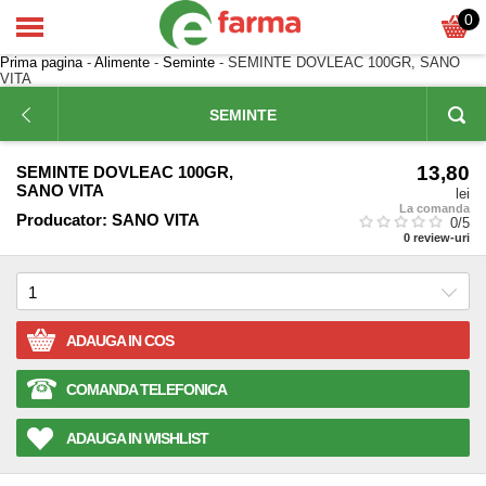
0
Prima pagina
-
Alimente
-
Seminte
- SEMINTE DOVLEAC 100GR, SANO
VITA
SEMINTE
13,80
SEMINTE DOVLEAC 100GR,
SANO VITA
lei
La comanda
Producator:
SANO VITA
0
/5
0
review-uri
ADAUGA IN COS
COMANDA TELEFONICA
ADAUGA IN WISHLIST