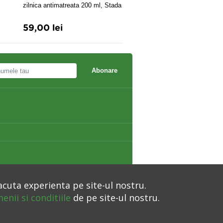
zilnica antimatreata 200 ml, Stada
- FL. X 14
59,00 lei
64,50 lei
Abonare
acuta experienta pe site-ul nostru.
enii si conditiile
de pe site-ul nostru.