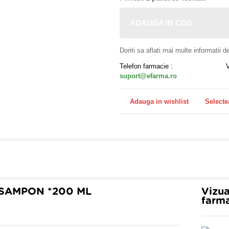
ADAUGA IN COS
Doriti sa aflati mai multe informatii 
Telefon farmacie :
suport@efarma.ro
Adauga in wishlist
Selecte
farmacia online eFarma si beneficiezi de transport gratuit
 SAMPON *200 ML
Vizua
farma