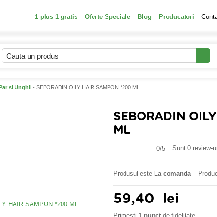
1 plus 1 gratis
Oferte Speciale
Blog
Producatori
Cont
Par si Unghii
- SEBORADIN OILY HAIR SAMPON *200 ML
SEBORADIN OILY
ML
Sunt 0 review-ur
0/
5
Produsul este
La comanda
Produc
59,40
lei
Primesti
1 punct
de fidelitate