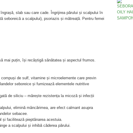
grașă, slab sau care cade. Îngrijirea părului și scalpului în
ă seboreică a scalpului), psoriazis și mătreață. Pentru femei
rașă mai puțin, își recâștigă sănătatea și aspectul frumos.
n compuși de sulf, vitamine și microelemente care previn
landelor seboreice și furnizează elementele nutritive
ată de siliciu – mărește rezistența la micoză și infecții
scalpului, elimină mâncărimea, are efect calmant asupra
landelor sebacee.
l și facilitează pieptănarea acestuia.
ge a scalpului și inhibă căderea părului.