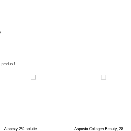
ML.
Adauga comentariu
 produs !
Alopexy 2% solutie
Aspasia Collagen Beauty, 28