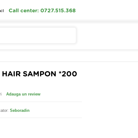
Call center: 0727.515.368
act
Contul meu
Cosul meu
 HAIR SAMPON *200
i
Adauga un review
ator:
Seboradin