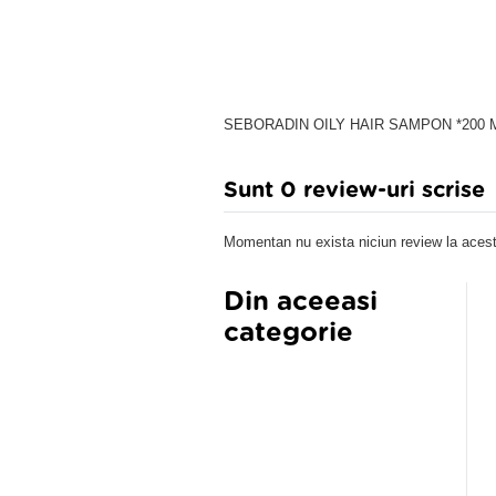
SEBORADIN OILY HAIR SAMPON *200 
Sunt 0 review-uri scrise
Momentan nu exista niciun review la acest
Din aceeasi
categorie
BORADIN PROTECT SPRAY
Seboradin Sampon Kerosen