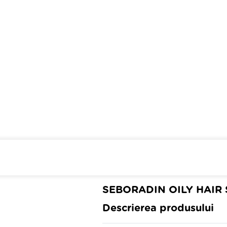
Cumpara de minim 299 lei
din 
SEBORADIN OILY HAIR
Descrierea produsului