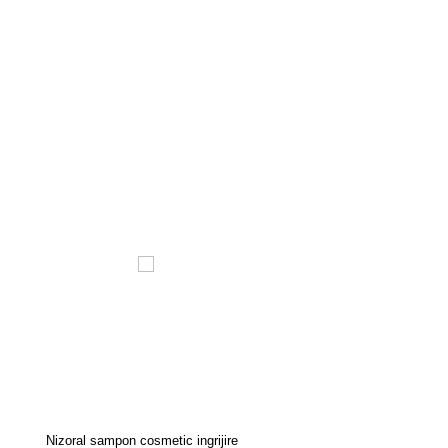
Nizoral sampon cosmetic ingrijire
SEBORADIN MEN FORTE 