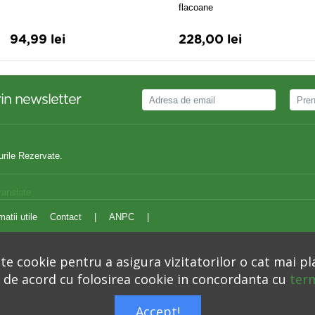
flacoane
94,99 lei
228,00 lei
in newsletter
urile Rezervate.
ranslate
matii utile
Contact
|
ANPC
|
e cookie pentru a asigura vizitatorilor o cat mai pl
i de acord cu folosirea cookie in concordanta cu
term
Autoritatea Nationala pentru Protectia Consumatorilor –
anpc.ro
Accept!