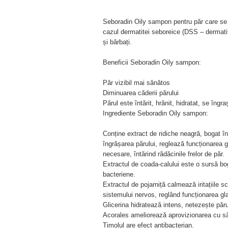
Seboradin Oily sampon pentru păr care se în
cazul dermatitei seboreice (DSS – dermatit
și bărbați.
Beneficii Seboradin Oily sampon:
Păr vizibil mai sănătos
Diminuarea căderii părului
Părul este întărit, hrănit, hidratat, se îng
Ingrediente Seboradin Oily sampon:
Conține extract de ridiche neagră, bogat î
îngrășarea părului, reglează funcționarea g
necesare, întărind rădăcinile frelor de păr.
Extractul de coada-calului este o sursă bog
bacteriene.
Extractul de pojarniță calmează iritațiile 
sistemului nervos, reglând funcționarea g
Glicerina hidratează intens, netezește păru
Acorales ameliorează aprovizionarea cu sân
Timolul are efect antibacterian.