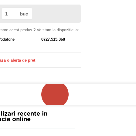
buc
despre acest produs ? Va stam la dispozitie la:
Vodafone
0727.515.368
aza o alerta de pret
!
lizari recente in
cia online