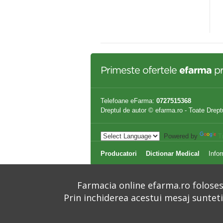
100ML
cosmetic x 200ml
,30 lei
33,50 lei
Primeste ofertele
efarma
pr
Telefoane eFarma:
0727515368
Dreptul de autor © efarma.ro - Toate Drept
Powered by
T
Producatori
Dictionar Medical
Infor
Farmacia online efarma.ro folosest
Prin inchiderea acestui mesaj suntet