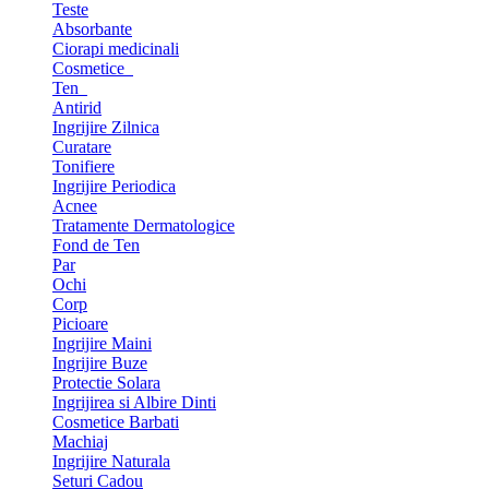
Teste
Absorbante
Ciorapi medicinali
Cosmetice
Ten
Antirid
Ingrijire Zilnica
Curatare
Tonifiere
Ingrijire Periodica
Acnee
Tratamente Dermatologice
Fond de Ten
Par
Ochi
Corp
Picioare
Ingrijire Maini
Ingrijire Buze
Protectie Solara
Ingrijirea si Albire Dinti
Cosmetice Barbati
Machiaj
Ingrijire Naturala
Seturi Cadou