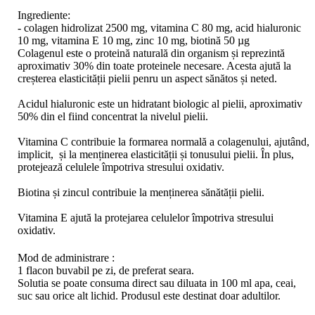
Ingrediente:
- colagen hidrolizat 2500 mg, vitamina C 80 mg, acid hialuronic
10 mg, vitamina E 10 mg, zinc 10 mg, biotină 50 µg
Colagenul este o proteină naturală din organism și reprezintă
aproximativ 30% din toate proteinele necesare. Acesta ajută la
creșterea elasticității pielii penru un aspect sănătos și neted.
Acidul hialuronic este un hidratant biologic al pielii, aproximativ
50% din el fiind concentrat la nivelul pielii.
Vitamina C contribuie la formarea normală a colagenului, ajutând,
implicit, și la menținerea elasticității și tonusului pielii. În plus,
protejează celulele împotriva stresului oxidativ.
Biotina și zincul contribuie la menținerea sănătății pielii.
Vitamina E ajută la protejarea celulelor împotriva stresului
oxidativ.
Mod de administrare :
1 flacon buvabil pe zi, de preferat seara.
Solutia se poate consuma direct sau diluata in 100 ml apa, ceai,
suc sau orice alt lichid. Produsul este destinat doar adultilor.