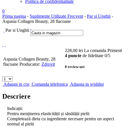
Politica de confidentialitate
0
Prima pagina
-
Suplimente Utilizate Frecvent
-
Par si Unghii
-
Aspasia Collagen Beauty, 28 flacoane
Par si Unghii
228,00
lei
La comanda
Primesti
4 puncte
de fidelitate
0
/5
Aspasia Collagen Beauty, 28
flacoane
Producator:
Zdrovit
0
review-uri
Adauga in cos
Comanda telefonica
Adauga in wishlist
Descriere
Indicații:
Pentru menținerea elasticității și sănătății pielii
Completează dieta cu ingrediente necesare pentru un aspect
normal al pielii