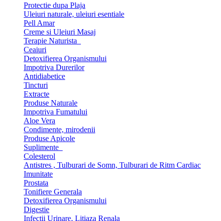
Protectie dupa Plaja
Uleiuri naturale, uleiuri esentiale
Pell Amar
Creme si Uleiuri Masaj
Terapie Naturista
Ceaiuri
Detoxifierea Organismului
Impotriva Durerilor
Antidiabetice
Tincturi
Extracte
Produse Naturale
Impotriva Fumatului
Aloe Vera
Condimente, mirodenii
Produse Apicole
Suplimente
Colesterol
Antistres , Tulburari de Somn, Tulburari de Ritm Cardiac
Imunitate
Prostata
Tonifiere Generala
Detoxifierea Organismului
Digestie
Infectii Urinare, Litiaza Renala