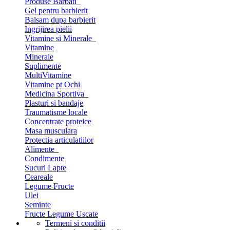
Produse Barbati
Gel pentru barbierit
Balsam dupa barbierit
Ingrijirea pielii
Vitamine si Minerale
Vitamine
Minerale
Suplimente
MultiVitamine
Vitamine pt Ochi
Medicina Sportiva
Plasturi si bandaje
Traumatisme locale
Concentrate proteice
Masa musculara
Protectia articulatiilor
Alimente
Condimente
Sucuri Lapte
Ceareale
Legume Fructe
Ulei
Seminte
Fructe Legume Uscate
Termeni si conditii