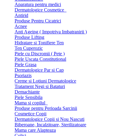
Aparatura pentru medici
Dermatologice Cosmetice
Antirid
Produse Pentru Cicatrici
Acnee
Anti Ageing ( Impotriva Imbatranirii )
Produse Lifting
Hidratare si Tonifiere Ten
Ten Cuperozic
Piele cu Discromii ( Pete )
Piele Uscata Constitutional
Piele Grasa
Dermatologice Par si Cap
Psoriazis
Creme si Lotiuni Dermatologice
Tratament Negi si Bataturi
Demachiante
Piele Sensibila
Mama si copilul
Produse pentru Perioada Sarcinii
Cosmetice Copii
Dermatologice Copii si Nou Nascuti
Biberoane, Incalzitoare, Sterilizatoare
Mama care Alapteaza
Colici