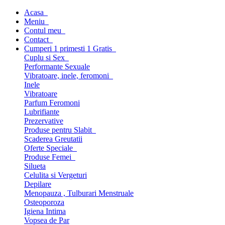
Acasa
Meniu
Contul meu
Contact
Cumperi 1 primesti 1 Gratis
Cuplu si Sex
Performante Sexuale
Vibratoare, inele, feromoni
Inele
Vibratoare
Parfum Feromoni
Lubrifiante
Prezervative
Produse pentru Slabit
Scaderea Greutatii
Oferte Speciale
Produse Femei
Silueta
Celulita si Vergeturi
Depilare
Menopauza , Tulburari Menstruale
Osteoporoza
Igiena Intima
Vopsea de Par