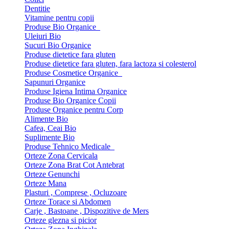
Dentitie
Vitamine pentru copii
Produse Bio Organice
Uleiuri Bio
Sucuri Bio Organice
Produse dietetice fara gluten
Produse dietetice fara gluten, fara lactoza si colesterol
Produse Cosmetice Organice
Sapunuri Organice
Produse Igiena Intima Organice
Produse Bio Organice Copii
Produse Organice pentru Corp
Alimente Bio
Cafea, Ceai Bio
Suplimente Bio
Produse Tehnico Medicale
Orteze Zona Cervicala
Orteze Zona Brat Cot Antebrat
Orteze Genunchi
Orteze Mana
Plasturi , Comprese , Ocluzoare
Orteze Torace si Abdomen
Carje , Bastoane , Dispozitive de Mers
Orteze glezna si picior