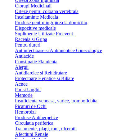
Orteza Zona Inghinala
Ciorapi Medicinali
Orteze pentru coloana vertebrala
Incaltaminte Medicala
Produse pentru ingrijirea la domiciliu
Dispozitive medicale
Suplimente Utilizate Frecvent
Raceala si Gripa
Pentru dureri
Antiinfectioase si Antimicotice Ginecologice
Antiacide
Constipatie Flatulenta
Alergii
Antidiareice si Rehidratare
Protectoare Hepatice si Biliare
Acnee
Par si Unghii
Memorie
Insuficienta venoasa, varice, tromboflebita
Picaturi de Ochi
Hemoroizi
Produse Antiherpetice
Circulatia periferica
Tratamente, plagi, rani, ulceratii
Afectiuni Renale