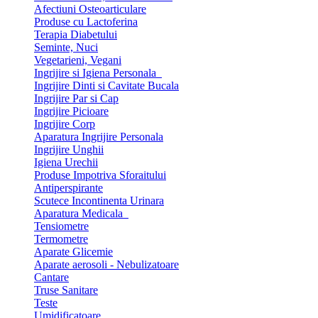
Afectiuni Osteoarticulare
Produse cu Lactoferina
Terapia Diabetului
Seminte, Nuci
Vegetarieni, Vegani
Ingrijire si Igiena Personala
Ingrijire Dinti si Cavitate Bucala
Ingrijire Par si Cap
Ingrijire Picioare
Ingrijire Corp
Aparatura Ingrijire Personala
Ingrijire Unghii
Igiena Urechii
Produse Impotriva Sforaitului
Antiperspirante
Scutece Incontinenta Urinara
Aparatura Medicala
Tensiometre
Termometre
Aparate Glicemie
Aparate aerosoli - Nebulizatoare
Cantare
Truse Sanitare
Teste
Umidificatoare