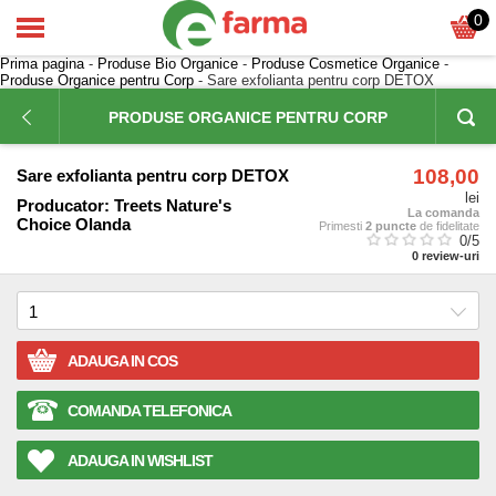
0
Prima pagina
-
Produse Bio Organice
-
Produse Cosmetice Organice
-
Produse Organice pentru Corp
- Sare exfolianta pentru corp DETOX
PRODUSE ORGANICE PENTRU CORP
108,00
Sare exfolianta pentru corp DETOX
lei
Producator:
Treets Nature's
La comanda
Choice Olanda
Primesti
2 puncte
de fidelitate
0
/5
0
review-uri
ADAUGA IN COS
COMANDA TELEFONICA
ADAUGA IN WISHLIST