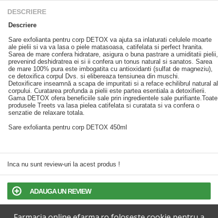
DESCRIERE
Descriere
Sare exfolianta pentru corp DETOX va ajuta sa inlaturati celulele moarte
ale pielii si va va lasa o piele matasoasa, catifelata si perfect hranita.
Sarea de mare confera hidratare, asigura o buna pastrare a umiditatii pielii,
prevenind deshidratrea ei si ii confera un tonus natural si sanatos. Sarea
de mare 100% pura este imbogatita cu antioxidanti (sulfat de magneziu),
ce detoxifica corpul Dvs. si elibereaza tensiunea din muschi.
Detoxificare inseamnă a scapa de impuritati si a reface echilibrul natural al
corpului. Curatarea profunda a pielii este partea esentiala a detoxifierii.
Gama DETOX ofera beneficiile sale prin ingredientele sale purifiante.Toate
produsele Treets va lasa pielea catifelata si curatata si va confera o
senzatie de relaxare totala.
Sare exfolianta pentru corp DETOX 450ml
Inca nu sunt review-uri la acest produs !
ADAUGA UN REVIEW
Farmacia online efarma.ro foloseste cookie pentru a