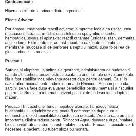
Contraindicatii
Hipersensibilitate la oricare dintre ingredienti.
Efecte Adverse
Pot aparea urmatoarele reactii adverse: simptome locale ca uscaciunea
mucoasei si stranut, imediat dupa folosirea spray-ului; secretie
hemoragica usoara si epistaxis; reactii cutanate (urticarie, rash, dermatita,
angioedem). Extrem de rar, au fost raportate cazuri de ulceratie a
membranei mucoase si de perforare a septului nazal, dupa folosirea de
glucocorticoizi intranazali.
Precautii
Sarcina si alaptare: La animalele gestante, administrarea de budesonid
sau de alti corticosteroizi, este asociata cu anomalii ale dezvoltarii fetale.
Nu a fost stabilita inca relevanta acestor date pentru oameni. Ca si in
cazul altor medicamente, administrarea de Rhinocort Aqua in perioada
sarcinii se va face dupa evaluarea beneficiilor pentru mama si a riscurilor
pentru fat. Nu exista informatii privind pasajul de budesonide in laptele
matern.
Precautii: In cazul unei functii hepatice alterate, farmacocinetica
budesonid-ului administrat oral poate fi compromisa dupa cum a
demonstrat-o biodisponibilitatea sistemica crescuta. Aceste date au insa
importanta clinica redusa pentru Rhinocort Aqua, deoarece dupa inhalare,
biodisponibilitatea sistemica este relativ scazuta. Precautii speciale vor fi
necesare la pacientii cu tuberculoza pulmonara.