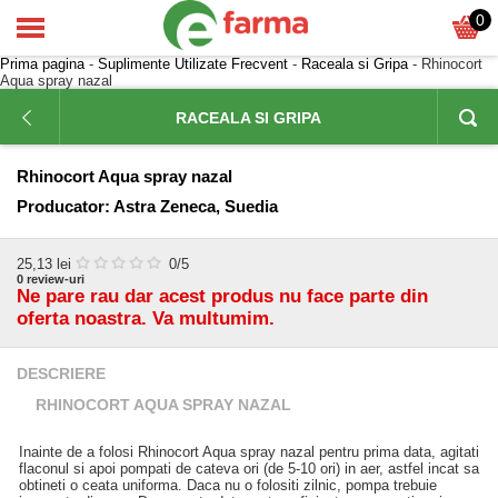
0
Prima pagina
-
Suplimente Utilizate Frecvent
-
Raceala si Gripa
- Rhinocort
Aqua spray nazal
RACEALA SI GRIPA
Rhinocort Aqua spray nazal
Producator:
Astra Zeneca, Suedia
25,13
lei
0
/5
0
review-uri
Ne pare rau dar acest produs nu face parte din
oferta noastra. Va multumim.
DESCRIERE
RHINOCORT AQUA SPRAY NAZAL
Inainte de a folosi Rhinocort Aqua spray nazal pentru prima data, agitati
flaconul si apoi pompati de cateva ori (de 5-10 ori) in aer, astfel incat sa
obtineti o ceata uniforma. Daca nu o folositi zilnic, pompa trebuie