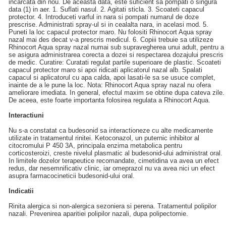
incarcata din nou. De aceasta data, este suficient sa pompati o singura
data (1) in aer. 1. Suflati nasul. 2. Agitati sticla. 3. Scoateti capacul
protector. 4. Introduceti varful in nara si pompati numarul de doze
prescrise. Administrati spray-ul si in cealalta nara, in acelasi mod. 5.
Puneti la loc capacul protector maro. Nu folositi Rhinocort Aqua spray
nazal mai des decat v-a prescris medicul. 6. Copiii trebuie sa utilizeze
Rhinocort Aqua spray nazal numai sub supravegherea unui adult, pentru a
se asigura administrarea corecta a dozei si respectarea dozajului prescris
de medic. Curatire: Curatati regulat partile superioare de plastic. Scoateti
capacul protector maro si apoi ridicati aplicatorul nazal alb. Spalati
capacul si aplicatorul cu apa calda, apoi lasati-le sa se usuce complet,
inainte de a le pune la loc. Nota: Rhinocort Aqua spray nazal nu ofera
ameliorare imediata. In general, efectul maxim se obtine dupa cateva zile.
De aceea, este foarte importanta folosirea regulata a Rhinocort Aqua.
Interactiuni
Nu s-a constatat ca budesonid sa interactioneze cu alte medicamente
utilizate in tratamentul rinitei. Ketoconazol, un puternic inhibitor al
citocromului P 450 3A, principala enzima metabolica pentru
corticosteroizi, creste nivelul plasmatic al budesonid-ului administrat oral.
In limitele dozelor terapeutice recomandate, cimetidina va avea un efect
redus, dar nesemnificativ clinic, iar omeprazol nu va avea nici un efect
asupra farmacocineticii budesonid-ului oral.
Indicatii
Rinita alergica si non-alergica sezoniera si perena. Tratamentul polipilor
nazali. Prevenirea aparitiei polipilor nazali, dupa polipectomie.