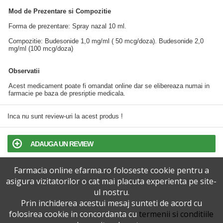
Mod de Prezentare si Compozitie
Forma de prezentare: Spray nazal 10 ml.
Compozitie: Budesonide 1,0 mg/ml ( 50 mcg/doza). Budesonide 2,0
mg/ml (100 mcg/doza)
Observatii
Acest medicament poate fi omandat online dar se elibereaza numai in
farmacie pe baza de presriptie medicala.
Inca nu sunt review-uri la acest produs !
ADAUGA UN REVIEW
Farmacia online efarma.ro foloseste cookie pentru a
TERMENI SI CONDITII
asigura vizitatorilor o cat mai placuta experienta pe site-
ul nostru.
POLITICA DE CONFIDENTIALITATE
Prin inchiderea acestui mesaj sunteti de acord cu
folosirea cookie in concordanta cu
termenii si conditiile
VERSIUNEA DESKTOP