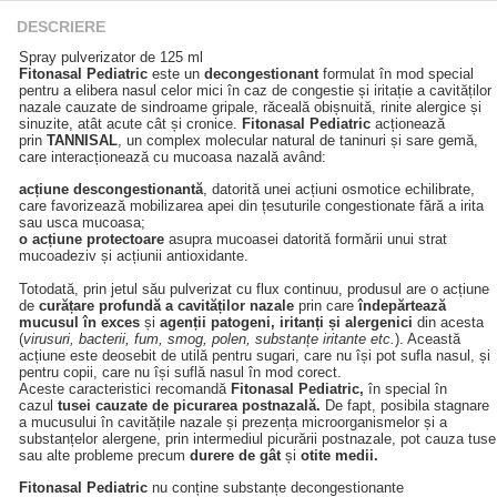
DESCRIERE
Spray pulverizator de 125 ml
Fitonasal Pediatric
este un
decongestionant
formulat în mod special
pentru a elibera nasul celor mici în caz de congestie și iritație a cavităților
nazale cauzate de sindroame gripale, răceală obișnuită, rinite alergice și
sinuzite, atât acute cât și cronice.
Fitonasal Pediatric
acționează
prin
TANNISAL
, un complex molecular natural de taninuri și sare gemă,
care interacționează cu mucoasa nazală având:
acțiune descongestionantă
, datorită unei acțiuni osmotice echilibrate,
care favorizează mobilizarea apei din țesuturile congestionate fără a irita
sau usca mucoasa;
o acțiune protectoare
asupra mucoasei datorită formării unui strat
mucoadeziv și acțiunii antioxidante.
Totodată, prin jetul său pulverizat cu flux continuu, produsul are o acțiune
de
curățare profundă a cavităților nazale
prin care
îndepărtează
mucusul în exces
și
agenții patogeni, iritanți și alergenici
din acesta
(
virusuri, bacterii, fum, smog, polen, substanțe iritante etc.
). Această
acțiune este deosebit de utilă pentru sugari, care nu își pot sufla nasul, și
pentru copii, care nu își suflă nasul în mod corect.
Aceste caracteristici recomandă
Fitonasal Pediatric,
în special în
cazul
tusei cauzate de picurarea postnazală.
De fapt, posibila stagnare
a mucusului în cavitățile nazale și prezența microorganismelor și a
substanțelor alergene, prin intermediul picurării postnazale, pot cauza tuse
sau alte probleme precum
durere de gât
și
otite medii.
Fitonasal Pediatric
nu conține substanțe decongestionante