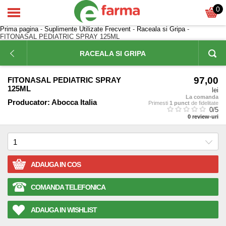
0
Prima pagina
-
Suplimente Utilizate Frecvent
-
Raceala si Gripa
-
FITONASAL PEDIATRIC SPRAY 125ML
RACEALA SI GRIPA
97,00
FITONASAL PEDIATRIC SPRAY
125ML
lei
La comanda
Producator:
Abocca Italia
Primesti
1 punct
de fidelitate
0
/5
0
review-uri
ADAUGA IN COS
COMANDA TELEFONICA
ADAUGA IN WISHLIST