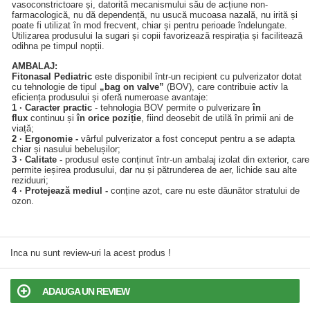
vasoconstrictoare și, datorită mecanismului său de acțiune non-
farmacologică, nu dă dependență, nu usucă mucoasa nazală, nu irită și
poate fi utilizat în mod frecvent, chiar și pentru perioade îndelungate.
Utilizarea produsului la sugari și copii favorizează respirația și facilitează
odihna pe timpul nopții.
AMBALAJ:
Fitonasal Pediatric
este disponibil într-un recipient cu pulverizator dotat
cu tehnologie de tipul
„bag on valve”
(BOV), care contribuie activ la
eficiența produsului și oferă numeroase avantaje:
1 · Caracter practic
- tehnologia BOV permite o pulverizare
în
flux
continuu și
în orice poziție
, fiind deosebit de utilă în primii ani de
viață;
2 · Ergonomie -
vârful pulverizator a fost conceput pentru a se adapta
chiar și nasului bebelușilor;
3 · Calitate -
produsul este conținut într-un ambalaj izolat din exterior, care
permite ieșirea produsului, dar nu și pătrunderea de aer, lichide sau alte
reziduuri;
4 · Protejează mediul -
conține azot, care nu este dăunător stratului de
ozon.
Inca nu sunt review-uri la acest produs !
ADAUGA UN REVIEW