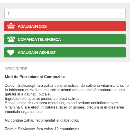
ADAUGA IN COS
COMANDA TELEFONICA
ADAUGA IN WISHLIST
DESCRIERE
Mod de Prezentare si Compozitie
Zdrovit Salviasept fara zahar contine extract de salvie si vitamina C cu rol
in inhibarea dezvoltarii microbilor avand actiune antiinflamatoare asupra
gatului si a cavitatii bucale.
Ingredientele acestui produs au efect calmant.
Salvia inhiba dezvoltarea microbilor, avand actiune antiinflamatoare.
Vitamina C are efect in tratarea racelilor usoare, precum si in cresterea
imunitatii organismului.
Nu contine zahar, recomandat si diabeticilor.
Zdrovit Salviasept fara zahar 12 comprimate