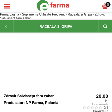
0
Prima pagina
-
Suplimente Utilizate Frecvent
-
Raceala si Gripa
- Zdrovit
Salviasept fara zahar
RACEALA SI GRIPA
20,00
Zdrovit Salviasept fara zahar
lei
Producator:
NP Farma, Polonia
La comanda
0
/5
0
review-uri