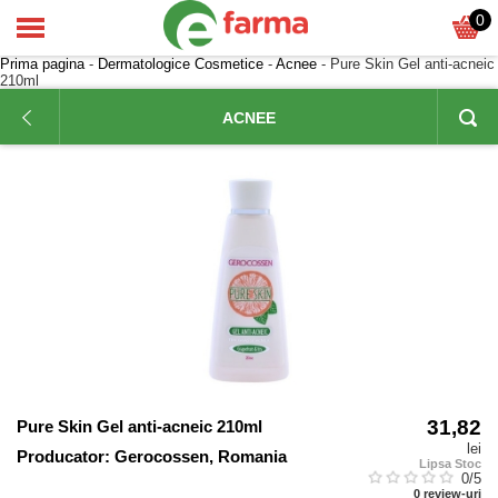
0
Prima pagina
-
Dermatologice Cosmetice
-
Acnee
- Pure Skin Gel anti-acneic
210ml
ACNEE
31,82
Pure Skin Gel anti-acneic 210ml
lei
Producator:
Gerocossen, Romania
Lipsa Stoc
0
/5
0
review-uri