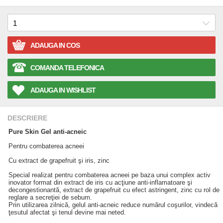
ADAUGA IN COS
COMANDA TELEFONICA
ADAUGA IN WISHLIST
DESCRIERE
Pure Skin Gel anti-acneic
Pentru combaterea acneei
Cu extract de grapefruit şi iris, zinc
Special realizat pentru combaterea acneei pe baza unui complex activ
inovator format din extract de iris cu acţiune anti-inflamatoare şi
decongestionantă, extract de grapefruit cu efect astringent, zinc cu rol de
reglare a secreţiei de sebum.
Prin utilizarea zilnică, gelul anti-acneic reduce numărul coşurilor, vindecă
ţesutul afectat şi tenul devine mai neted.