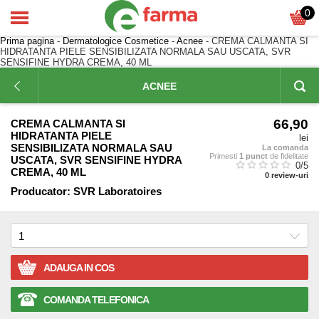
0
Prima pagina
-
Dermatologice Cosmetice
-
Acnee
- CREMA CALMANTA SI
HIDRATANTA PIELE SENSIBILIZATA NORMALA SAU USCATA, SVR
SENSIFINE HYDRA CREMA, 40 ML
ACNEE
66,90
CREMA CALMANTA SI
HIDRATANTA PIELE
lei
SENSIBILIZATA NORMALA SAU
La comanda
Primesti
1 punct
de fidelitate
USCATA, SVR SENSIFINE HYDRA
0
/5
CREMA, 40 ML
0
review-uri
Producator:
SVR Laboratoires
ADAUGA IN COS
COMANDA TELEFONICA