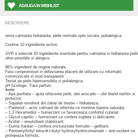
ADAUGA IN WISHLIST
DESCRIERE
rema calmanta hidratanta, piele normala spre uscata, polialergica.
Contine 10 ingrediente active.
SVR a selectat 10 ingrediente esentiale pentru calmarea si hidratarea pielii
ultra-sensibile si alergice.
96% ingredient de origine naturala.
Fara compromisuri in defavoarea placerii de utilizare cu informatii
communicate in mod transparent
Testat pe piele hipersensibila si polialergica.
pH fiziologic. Fara parfum.
Activi
– Apa purifiata – ajuta refacerea pielii; ulei avocado – ulei bland nutritiv si
protector;
– Squalan emolient din zahar de trestie – hidrateaza;
– Pantenol – activ calmant de referinta ce mentine bariera naturala;
– 1.2 Hexamediol – humectant ce favorizeaza confortul cutanat;
– Glycol caprilic – humectant ce confera suplete si delicatete;
– Acrilat – emulsifiant stabilizant;
– Guma Xantan – confera onctuozitate formulei – gelifiant;
– Pentaerythrityl tetra-di-t-butyl hydroxyhydrocinnamate – anti-oxidant ce
protejeaza formula;