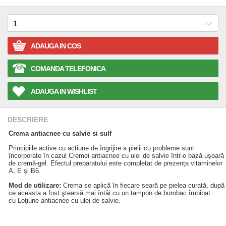
ADAUGA IN COS
COMANDA TELEFONICA
ADAUGA IN WISHLIST
DESCRIERE
Crema antiacnee cu salvie si sulf
Principiile active cu acțiune de îngrijire a pielii cu probleme sunt
încorporate în cazul Cremei antiacnee cu ulei de salvie într-o bază ușoară
de cremă-gel. Efectul preparatului este completat de prezența vitaminelor
A, E și B6.
Mod de utilizare:
Crema se aplică în fiecare seară pe pielea curată, după
ce aceasta a fost ştearsă mai întâi cu un tampon de bumbac îmbibat
cu Loţiune antiacnee cu ulei de salvie.