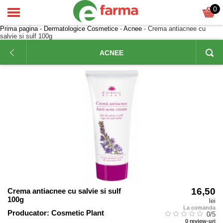
0
Prima pagina
-
Dermatologice Cosmetice
-
Acnee
- Crema antiacnee cu
salvie si sulf 100g
ACNEE
16,50
Crema antiacnee cu salvie si sulf
100g
lei
La comanda
Producator:
Cosmetic Plant
0
/5
0
review-uri