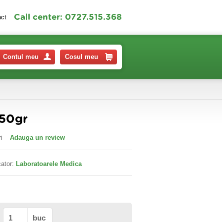
Call center: 0727.515.368
act
Contul meu
Cosul meu
150gr
i
Adauga un review
ator:
Laboratoarele Medica
buc