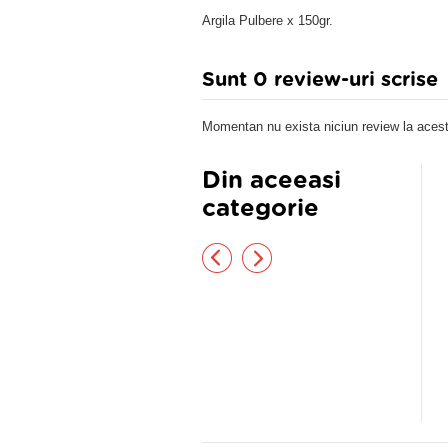
Argila Pulbere x 150gr.
Sunt 0 review-uri scrise
Momentan nu exista niciun review la acest
Din aceeasi
categorie
sk hidra acne x 50 ml,
Crema antiacnee cu salvie si sulf
lartium
100g
,88 lei
16,50 lei