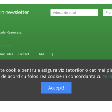
in newsletter
urile Rezervate.
ranslate
matii utile
Contact
|
ANPC
|
e cookie pentru a asigura vizitatorilor o cat mai pl
i de acord cu folosirea cookie in concordanta cu
term
Autoritatea Nationala pentru Protectia Consumatorilor –
anpc.ro
Accept!