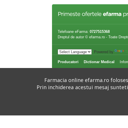
Primeste ofertele
efarma
pr
Telefoane eFarma:
0727515368
Dreptul de autor © efarma.ro - Toate Drept
Powered by
T
Producatori
Dictionar Medical
Infor
Farmacia online efarma.ro folosest
Prin inchiderea acestui mesaj suntet