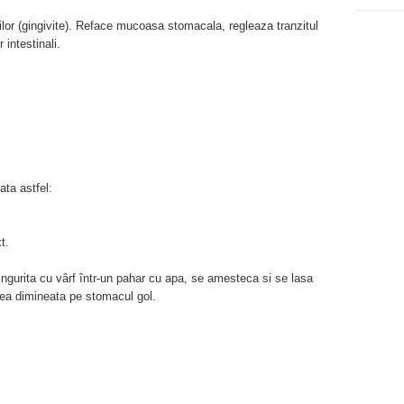
giilor (gingivite). Reface mucoasa stomacala, regleaza tranzitul
r intestinali.
ata astfel:
t.
ingurita cu vârf într-un pahar cu apa, se amesteca si se lasa
ea dimineata pe stomacul gol.