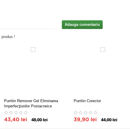
Adauga comentariu
 produs !
Purritin Remover Gel Eliminarea
Purritin Corector
Imperfecţiunilor Postacneice
43,40 lei
48,00 lei
39,90 lei
44,00 lei