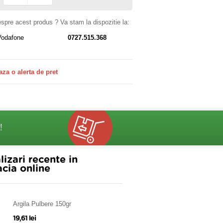
despre acest produs ? Va stam la dispozitie la:
Vodafone
0727.515.368
aza o alerta de pret
!
lizari recente in
cia online
Argila Pulbere 150gr
19,61 lei