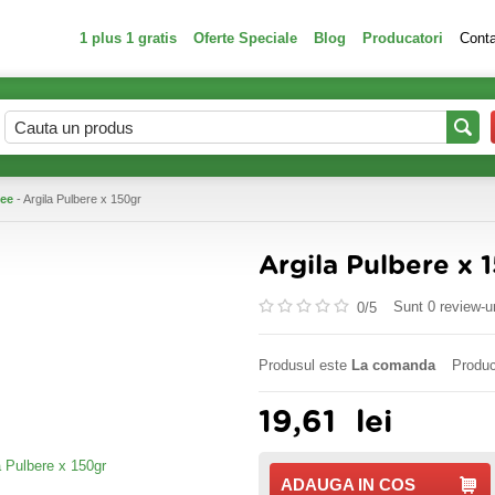
1 plus 1 gratis
Oferte Speciale
Blog
Producatori
Cont
ee
- Argila Pulbere x 150gr
Argila Pulbere x 
Sunt 0 review-ur
0/
5
Produsul este
La comanda
Produc
19,61
lei
ADAUGA IN COS