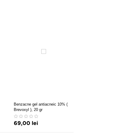
Mask Plus gel x30 ml
Benzacne gel antiacneic 10% (
Brevoxyl ), 20 gr
69,00 lei
126,00 lei
138,60 le