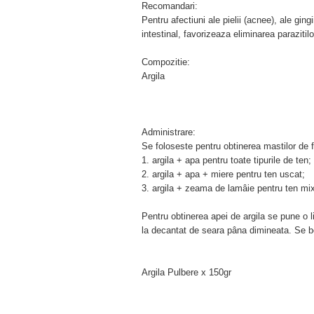
Recomandari:
Pentru afectiuni ale pielii (acnee), ale gin
intestinal, favorizeaza eliminarea parazitilo
Compozitie:
Argila
Administrare:
Se foloseste pentru obtinerea mastilor de f
1. argila + apa pentru toate tipurile de ten;
2. argila + apa + miere pentru ten uscat;
3. argila + zeama de lamâie pentru ten mix
Pentru obtinerea apei de argila se pune o l
la decantat de seara pâna dimineata. Se b
Argila Pulbere x 150gr