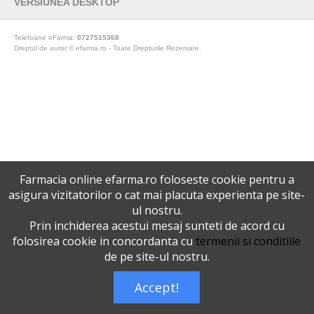
VERSIUNEA DESKTOP
Telefoane eFarma:
0727515368
Dreptul de autor © efarma.ro - Toate Drepturile Rezervate.
Farmacia online efarma.ro foloseste cookie pentru a
asigura vizitatorilor o cat mai placuta experienta pe site-
ul nostru.
Prin inchiderea acestui mesaj sunteti de acord cu
folosirea cookie in concordanta cu
termenii si conditiile
de pe site-ul nostru.
Accept!