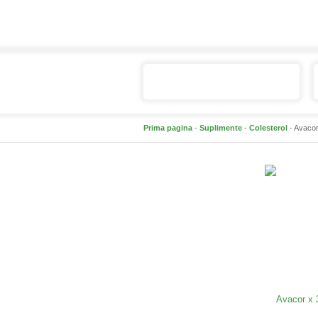
Catalogul de produse
Prima pagina
-
Suplimente
-
Colesterol
- Avacor