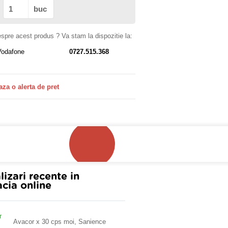
buc
despre acest produs ? Va stam la dispozitie la:
Vodafone
0727.515.368
aza o alerta de pret
lizari recente in
cia online
Avacor x 30 cps moi, Sanience