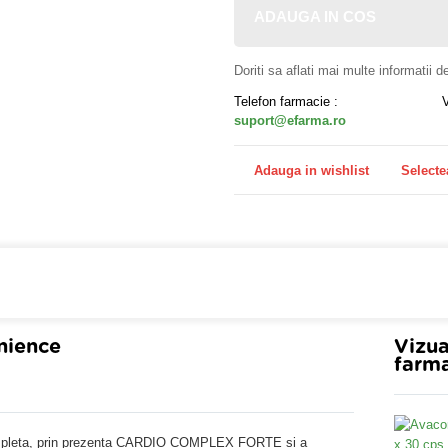
ADAUGA IN COS
Doriti sa aflati mai multe informatii 
Telefon farmacie :
suport@efarma.ro
Adauga in wishlist
Selecte
a online eFarma si beneficiezi de transport gratuit!
nience
Vizua
farma
ompleta, prin prezenta CARDIO COMPLEX FORTE si a