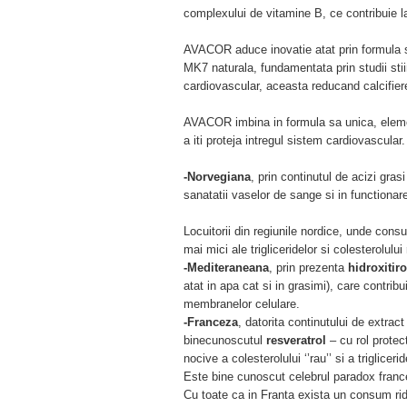
complexului de vitamine B, ce contribuie la
AVACOR aduce inovatie atat prin formula sa
MK7 naturala, fundamentata prin studii stiin
cardiovascular, aceasta reducand calcifiere
AVACOR imbina in formula sa unica, elemen
a iti proteja intregul sistem cardiovascular.
-Norvegiana
, prin continutul de acizi grasi
sanatatii vaselor de sange si in functionar
Locuitorii din regiunile nordice, unde cons
mai mici ale trigliceridelor si colesterolului
-Mediteraneana
, prin prezenta
hidroxitir
atat in apa cat si in grasimi), care contribu
membranelor celulare.
-Franceza
, datorita continutului de extrac
binecunoscutul
resveratrol
– cu rol protec
nocive a colesterolului ‘’rau’’ si a triglicerid
Este bine cunoscut celebrul paradox franc
Cu toate ca in Franta exista un consum ridi