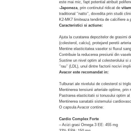
este mai mic, fapt potential atribuit polifeno
-Japoneza
, prin continutul ridicat de
vita
traditional ‘’natto’’, dovedita prin studii c
K2-MK7 limiteaza tendinta de calcifiere a p
Caracteristici si actiune:
Ajuta la curatarea depozitelor de grasimi d
(colesterol, calciu), protejand peretii arteri
Mentine elasticitatea vaselor si fluxul san
Contribuie la reducerea presiunii din vase
Sustine un nivel optim al colesterolului si a
‘’rau’’ (LDL), unul dintre factorii nocivi imp
Avacor este recomandat in:
Tulburari ale nivelului de colesterol si trigli
Mentinerea tensiunii arteriale optime, prin
Pastrarea elasticitatii si tonusului optim al p
Mentinerea sanatatii sistemului cardiovasc
O capsula Avacor contine:
Cardio Complex Forte
– Acizi grasi Omega 3 EE: 455 mg
33% EPA: 150 mg