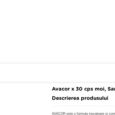
Cumpara de minim 299 lei
din farmaci
Avacor x 30 cps moi, Sa
Descrierea produsului
AVACOR este o formula inovatoare si c