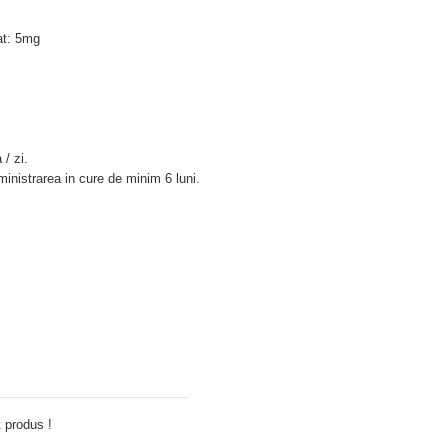
rat: 5mg
/ zi.
inistrarea in cure de minim 6 luni.
Adauga comentariu
 produs !