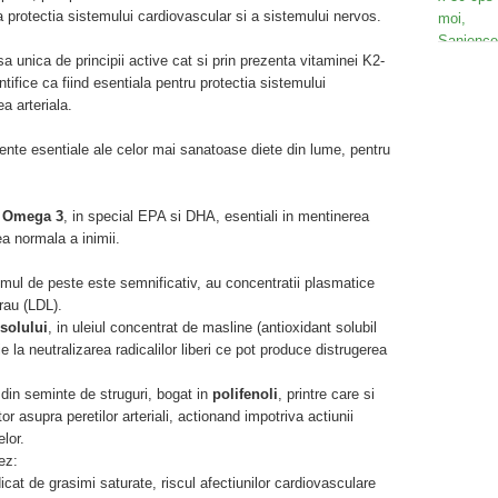
 protectia sistemului cardiovascular si a sistemului nervos.
 unica de principii active cat si prin prezenta vitaminei K2-
tifice ca fiind esentiala pentru protectia sistemului
a arteriala.
te esentiale ale celor mai sanatoase diete din lume, pentru
Omega 3
, in special EPA si DHA, esentiali in mentinerea
ea normala a inimii.
umul de peste este semnificativ, au concentratii plasmatice
 rau (LDL).
osolului
, in uleiul concentrat de masline (antioxidant solubil
ie la neutralizarea radicalilor liberi ce pot produce distrugerea
t din seminte de struguri, bogat in
polifenoli
, printre care si
tor asupra peretilor arteriali, actionand impotriva actiunii
elor.
ez:
cat de grasimi saturate, riscul afectiunilor cardiovasculare