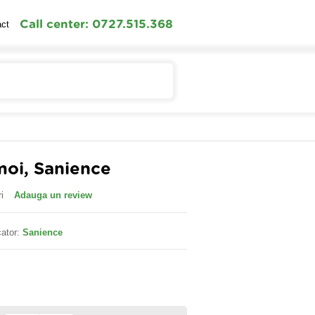
Call center: 0727.515.368
act
Contul meu
Cosul meu
moi, Sanience
i
Adauga un review
ator:
Sanience