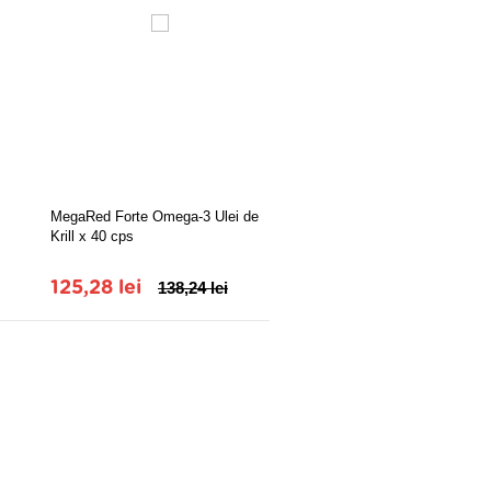
MegaRed Forte Omega-3 Ulei de
Omega 3 Pro
Krill x 40 cps
125,28 lei
138,24 lei
38,70 lei
43,00 lei