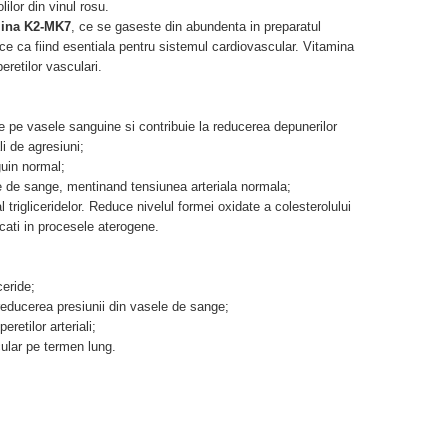
lilor din vinul rosu.
mina K2-MK7
, ce se gaseste din abundenta in preparatul
linice ca fiind esentiala pentru sistemul cardiovascular. Vitamina
eretilor vasculari.
e pe vasele sanguine si contribuie la reducerea depunerilor
ali de agresiuni;
guin normal;
le de sange, mentinand tensiunea arteriala normala;
l trigliceridelor. Reduce nivelul formei oxidate a colesterolului
licati in procesele aterogene.
ceride;
 reducerea presiunii din vasele de sange;
eretilor arteriali;
ular pe termen lung.