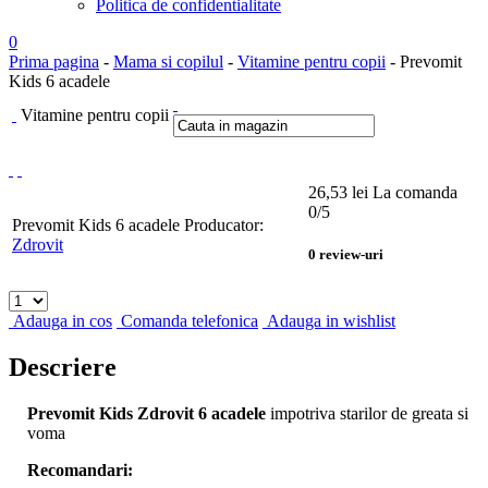
Politica de confidentialitate
0
Prima pagina
-
Mama si copilul
-
Vitamine pentru copii
- Prevomit
Kids 6 acadele
Vitamine pentru copii
26,53
lei
La comanda
0
/5
Prevomit Kids 6 acadele
Producator:
Zdrovit
0
review-uri
Adauga in cos
Comanda telefonica
Adauga in wishlist
Descriere
Prevomit Kids Zdrovit 6 acadele
impotriva starilor de greata si
voma
Recomandari: