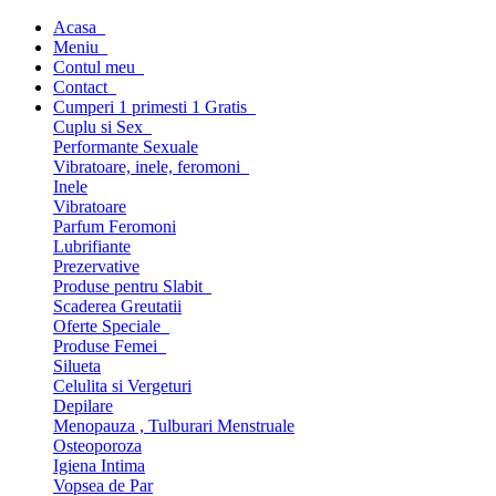
Acasa
Meniu
Contul meu
Contact
Cumperi 1 primesti 1 Gratis
Cuplu si Sex
Performante Sexuale
Vibratoare, inele, feromoni
Inele
Vibratoare
Parfum Feromoni
Lubrifiante
Prezervative
Produse pentru Slabit
Scaderea Greutatii
Oferte Speciale
Produse Femei
Silueta
Celulita si Vergeturi
Depilare
Menopauza , Tulburari Menstruale
Osteoporoza
Igiena Intima
Vopsea de Par