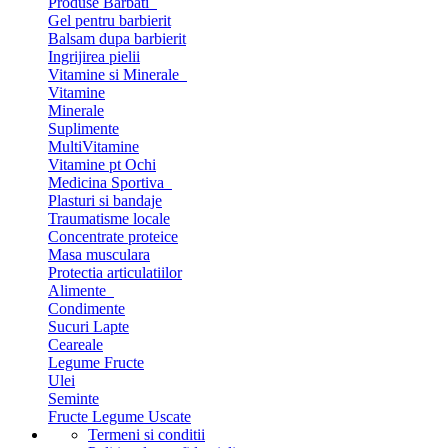
Produse Barbati
Gel pentru barbierit
Balsam dupa barbierit
Ingrijirea pielii
Vitamine si Minerale
Vitamine
Minerale
Suplimente
MultiVitamine
Vitamine pt Ochi
Medicina Sportiva
Plasturi si bandaje
Traumatisme locale
Concentrate proteice
Masa musculara
Protectia articulatiilor
Alimente
Condimente
Sucuri Lapte
Ceareale
Legume Fructe
Ulei
Seminte
Fructe Legume Uscate
Termeni si conditii