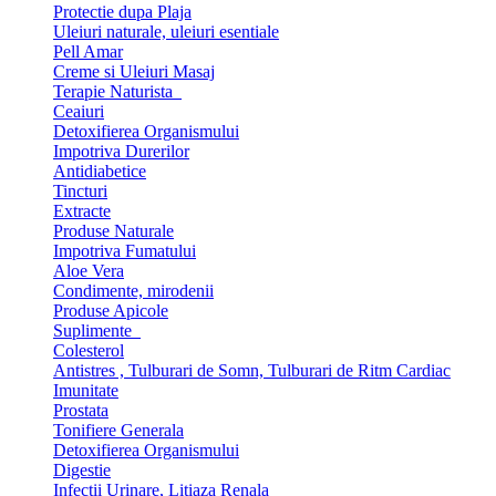
Protectie dupa Plaja
Uleiuri naturale, uleiuri esentiale
Pell Amar
Creme si Uleiuri Masaj
Terapie Naturista
Ceaiuri
Detoxifierea Organismului
Impotriva Durerilor
Antidiabetice
Tincturi
Extracte
Produse Naturale
Impotriva Fumatului
Aloe Vera
Condimente, mirodenii
Produse Apicole
Suplimente
Colesterol
Antistres , Tulburari de Somn, Tulburari de Ritm Cardiac
Imunitate
Prostata
Tonifiere Generala
Detoxifierea Organismului
Digestie
Infectii Urinare, Litiaza Renala