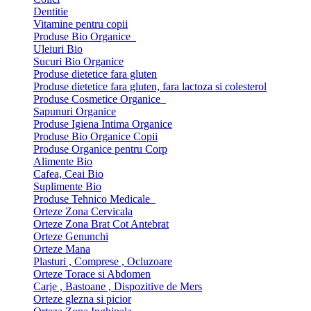
Dentitie
Vitamine pentru copii
Produse Bio Organice
Uleiuri Bio
Sucuri Bio Organice
Produse dietetice fara gluten
Produse dietetice fara gluten, fara lactoza si colesterol
Produse Cosmetice Organice
Sapunuri Organice
Produse Igiena Intima Organice
Produse Bio Organice Copii
Produse Organice pentru Corp
Alimente Bio
Cafea, Ceai Bio
Suplimente Bio
Produse Tehnico Medicale
Orteze Zona Cervicala
Orteze Zona Brat Cot Antebrat
Orteze Genunchi
Orteze Mana
Plasturi , Comprese , Ocluzoare
Orteze Torace si Abdomen
Carje , Bastoane , Dispozitive de Mers
Orteze glezna si picior