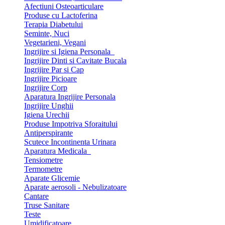
Afectiuni Osteoarticulare
Produse cu Lactoferina
Terapia Diabetului
Seminte, Nuci
Vegetarieni, Vegani
Ingrijire si Igiena Personala
Ingrijire Dinti si Cavitate Bucala
Ingrijire Par si Cap
Ingrijire Picioare
Ingrijire Corp
Aparatura Ingrijire Personala
Ingrijire Unghii
Igiena Urechii
Produse Impotriva Sforaitului
Antiperspirante
Scutece Incontinenta Urinara
Aparatura Medicala
Tensiometre
Termometre
Aparate Glicemie
Aparate aerosoli - Nebulizatoare
Cantare
Truse Sanitare
Teste
Umidificatoare