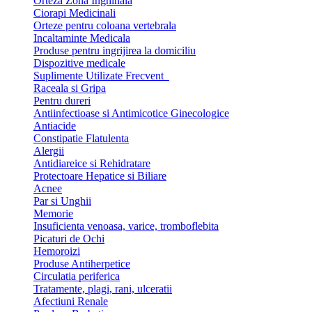
Orteza Zona Inghinala
Ciorapi Medicinali
Orteze pentru coloana vertebrala
Incaltaminte Medicala
Produse pentru ingrijirea la domiciliu
Dispozitive medicale
Suplimente Utilizate Frecvent
Raceala si Gripa
Pentru dureri
Antiinfectioase si Antimicotice Ginecologice
Antiacide
Constipatie Flatulenta
Alergii
Antidiareice si Rehidratare
Protectoare Hepatice si Biliare
Acnee
Par si Unghii
Memorie
Insuficienta venoasa, varice, tromboflebita
Picaturi de Ochi
Hemoroizi
Produse Antiherpetice
Circulatia periferica
Tratamente, plagi, rani, ulceratii
Afectiuni Renale