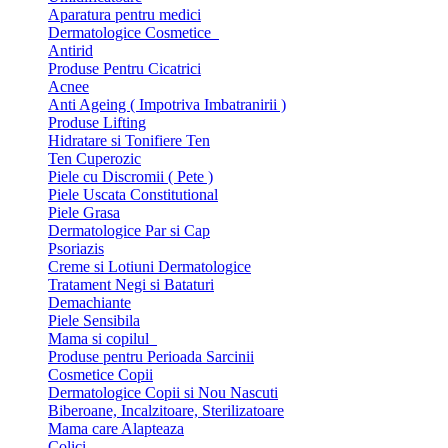
Aparatura pentru medici
Dermatologice Cosmetice
Antirid
Produse Pentru Cicatrici
Acnee
Anti Ageing ( Impotriva Imbatranirii )
Produse Lifting
Hidratare si Tonifiere Ten
Ten Cuperozic
Piele cu Discromii ( Pete )
Piele Uscata Constitutional
Piele Grasa
Dermatologice Par si Cap
Psoriazis
Creme si Lotiuni Dermatologice
Tratament Negi si Bataturi
Demachiante
Piele Sensibila
Mama si copilul
Produse pentru Perioada Sarcinii
Cosmetice Copii
Dermatologice Copii si Nou Nascuti
Biberoane, Incalzitoare, Sterilizatoare
Mama care Alapteaza
Colici