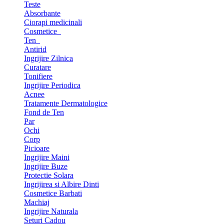
Teste
Absorbante
Ciorapi medicinali
Cosmetice
Ten
Antirid
Ingrijire Zilnica
Curatare
Tonifiere
Ingrijire Periodica
Acnee
Tratamente Dermatologice
Fond de Ten
Par
Ochi
Corp
Picioare
Ingrijire Maini
Ingrijire Buze
Protectie Solara
Ingrijirea si Albire Dinti
Cosmetice Barbati
Machiaj
Ingrijire Naturala
Seturi Cadou