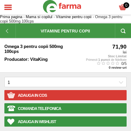
0
Prima pagina
-
Mama si copilul
-
Vitamine pentru copii
- Omega 3 pentru
copii 500mg 100cps
VITAMINE PENTRU COPII
71,90
Omega 3 pentru copii 500mg
100cps
lei
Stoc Limitat
Producator:
VitaKing
Primesti
1 punct
de fidelitate
0
/5
0
review-uri
ADAUGA IN COS
COMANDA TELEFONICA
ADAUGA IN WISHLIST