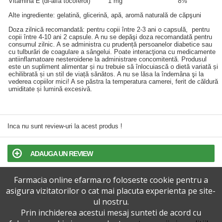
Vitamina E (dl-alfa tocoferol)
1 mg
8%
Alte ingrediente: gelatină, glicerină, apă, aromă naturală de căpşuni
Doza zilnică recomandată: pentru copii între 2-3 ani o capsulă, pentru
copii între 4-10 ani 2 capsule. A nu se depăşi doza recomandată pentru
consumul zilnic. A se administra cu prudență persoanelor diabetice sau
cu tulburări de coagulare a sângelui. Poate interacţiona cu medicamente
antiinflamatoare nesteroidene la administrare concomitentă. Produsul
este un supliment alimentar și nu trebuie să înlocuiască o dietă variată și
echilibrată și un stil de viață sănătos. A nu se lăsa la îndemâna şi la
vederea copiilor mici! A se păstra la temperatura camerei, ferit de căldură
umiditate și lumină excesivă.
Inca nu sunt review-uri la acest produs !
ADAUGA UN REVIEW
Farmacia online efarma.ro foloseste cookie pentru a
TERMENI SI CONDITII
asigura vizitatorilor o cat mai placuta experienta pe site-
ul nostru.
POLITICA DE CONFIDENTIALITATE
Prin inchiderea acestui mesaj sunteti de acord cu