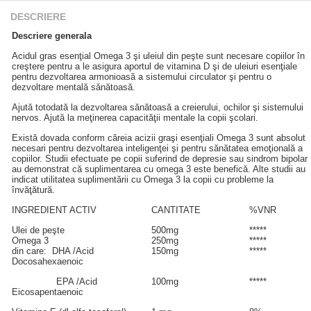
DESCRIERE
Descriere generala
Acidul gras esenţial Omega 3 şi uleiul din peşte sunt necesare copiilor în
creştere pentru a le asigura aportul de vitamina D şi de uleiuri esenţiale
pentru dezvoltarea armonioasă a sistemului circulator şi pentru o
dezvoltare mentală sănătoasă.
Ajută totodată la dezvoltarea sănătoasă a creierului, ochilor şi sistemului
nervos. Ajută la meţinerea capacităţii mentale la copii şcolari.
Există dovada conform căreia acizii graşi esenţiali Omega 3 sunt absolut
necesari pentru dezvoltarea inteligenţei şi pentru sănătatea emoţională a
copiilor. Studii efectuate pe copii suferind de depresie sau sindrom bipolar
au demonstrat că suplimentarea cu omega 3 este benefică. Alte studii au
indicat utilitatea suplimentării cu Omega 3 la copii cu probleme la
învăţătură.
INGREDIENT ACTIV
CANTITATE
%VNR
Ulei de peşte
500mg
*****
Omega 3
250mg
*****
din care: DHA /Acid
150mg
*****
Docosahexaenoic
EPA /Acid
100mg
*****
Eicosapentaenoic