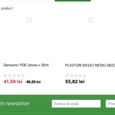
 produs !
Dermactiv PDE lotiune x 50ml
PLASTURI BASICI MEDIU 5BU
41,58 lei
46,30 lei
55,82 lei
in newsletter