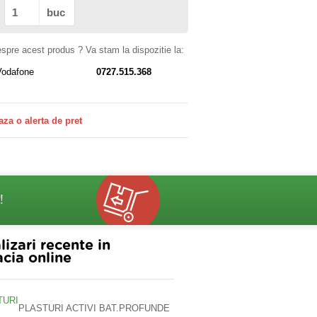
buc
despre acest produs ? Va stam la dispozitie la:
Vodafone
0727.515.368
aza o alerta de pret
!
lizari recente in
cia online
PLASTURI ACTIVI BAT.PROFUNDE