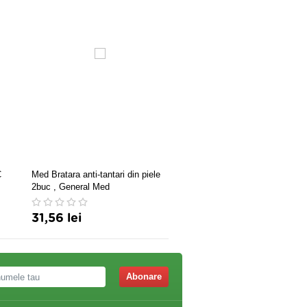
C
Med Bratara anti-tantari din piele
Glicerina boraxata cu nistat
2buc , General Med
anestezina 20g
31,56 lei
11,40 lei
Abonare