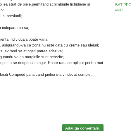
lea strat de piele,permitand schimburile lichidiene si
in:
i si presiunii;
la indepartarea sa;
ienta individuala poate varia.
are, asigurandu-va ca zona nu este data cu creme sau uleiuri;
os, evitand sa atingeti partea adeziva;
igurandu-va ca marginile sunt netezite;
ncepe sa se desprinda singur. Poate ramane aplicat pentru mai
folositi Compeed pana cand pielea s-a vindecat complet.
.
Adauga comentariu