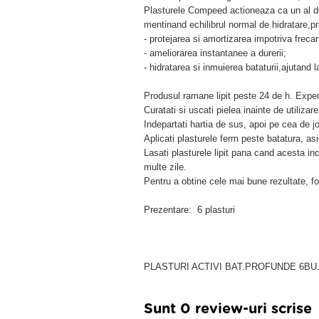
Plasturele Compeed actioneaza ca un al doi
mentinand echilibrul normal de hidratare,pr
- protejarea si amortizarea impotriva frecari
- ameliorarea instantanee a durerii;
- hidratarea si inmuierea bataturii,ajutand 
Produsul ramane lipit peste 24 de h. Exper
Curatati si uscati pielea inainte de utiliz
Indepartati hartia de sus, apoi pe cea de j
Aplicati plasturele ferm peste batatura, as
Lasati plasturele lipit pana cand acesta i
multe zile.
Pentru a obtine cele mai bune rezultate, 
Prezentare: 6 plasturi
PLASTURI ACTIVI BAT.PROFUNDE 6BU
Sunt 0 review-uri scrise