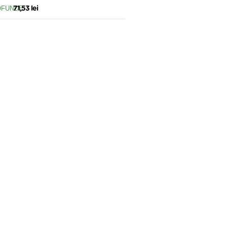
6BU
71,53 lei