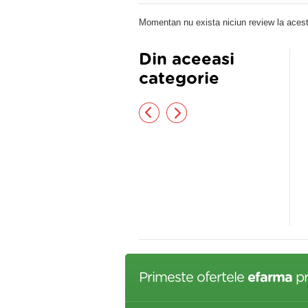
Momentan nu exista niciun review la acest
Din aceeasi
categorie
COOL MENTOLAT1%,50ml
Pansament adeziv steril 10cm x
edia
25cm
,50 lei
2,08 lei
Primeste ofertele
efarma
pr