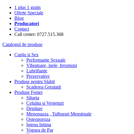
1 plus 1 gratis
Oferte Speciale
Blog
Producatori
Contact
Call center: 0727.515.368
Catalogul de produse
Cuplu si Sex
Performante Sexuale
Vibratoare, inele, feromoni
Lubrifiante
Prezervative
Produse pentru Slabit
Scaderea Greutatii
Produse Femei
Silueta
Celulita si Vergeturi
Depilare
Menopauza , Tulburari Menstruale
Osteoporoza
Igiena Intima
Vopsea de Par