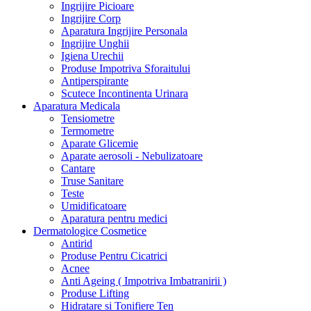
Ingrijire Picioare
Ingrijire Corp
Aparatura Ingrijire Personala
Ingrijire Unghii
Igiena Urechii
Produse Impotriva Sforaitului
Antiperspirante
Scutece Incontinenta Urinara
Aparatura Medicala
Tensiometre
Termometre
Aparate Glicemie
Aparate aerosoli - Nebulizatoare
Cantare
Truse Sanitare
Teste
Umidificatoare
Aparatura pentru medici
Dermatologice Cosmetice
Antirid
Produse Pentru Cicatrici
Acnee
Anti Ageing ( Impotriva Imbatranirii )
Produse Lifting
Hidratare si Tonifiere Ten