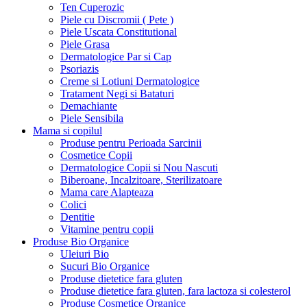
Ten Cuperozic
Piele cu Discromii ( Pete )
Piele Uscata Constitutional
Piele Grasa
Dermatologice Par si Cap
Psoriazis
Creme si Lotiuni Dermatologice
Tratament Negi si Bataturi
Demachiante
Piele Sensibila
Mama si copilul
Produse pentru Perioada Sarcinii
Cosmetice Copii
Dermatologice Copii si Nou Nascuti
Biberoane, Incalzitoare, Sterilizatoare
Mama care Alapteaza
Colici
Dentitie
Vitamine pentru copii
Produse Bio Organice
Uleiuri Bio
Sucuri Bio Organice
Produse dietetice fara gluten
Produse dietetice fara gluten, fara lactoza si colesterol
Produse Cosmetice Organice