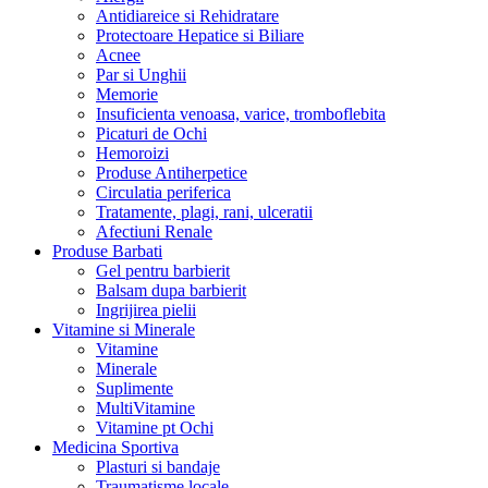
Antidiareice si Rehidratare
Protectoare Hepatice si Biliare
Acnee
Par si Unghii
Memorie
Insuficienta venoasa, varice, tromboflebita
Picaturi de Ochi
Hemoroizi
Produse Antiherpetice
Circulatia periferica
Tratamente, plagi, rani, ulceratii
Afectiuni Renale
Produse Barbati
Gel pentru barbierit
Balsam dupa barbierit
Ingrijirea pielii
Vitamine si Minerale
Vitamine
Minerale
Suplimente
MultiVitamine
Vitamine pt Ochi
Medicina Sportiva
Plasturi si bandaje
Traumatisme locale