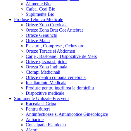
Alimente Bio
Cafea, Ceai Bio
Suplimente Bio
Produse Tehnico Medicale
Orteze Zona Cervicala
Orteze Zona Brat Cot Antebrat
Orteze Genunchi
Orteze Mana
Plasturi , Comprese , Ocluzoare
Orteze Torace si Abdomen
Carje , Bastoane , Dispozitive de Mers
Orteze glezna si picior
Orteza Zona Inghinala
Ciorapi Medicinali
Orteze pentru coloana vertebrala
Incaltaminte Medicala
Produse pentru ingrijirea la domiciliu
Dispozitive medicale
Suplimente Utilizate Frecvent
Raceala si Gripa
Pentru dureri
Antiinfectioase si Antimicotice Ginecologice
Antiacide
Constipatie Flatulenta
Alergii