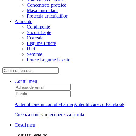
Concentrate proteice
Masa musculara
Protectia articulatiilor
Alimente
Condimente
Sucuri Lapte
Ceareale
Legume Fructe
Ulei
Seminte
Fructe Legume Uscate
Contul meu
Autentificare in contul eFarma
Autentificare cu Facebook
Creeaza cont
sau
recupereaza parola
Cosul meu
Cosul tau este gol