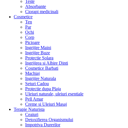
Teste
Absorbante
Ciorapi medicinali
Cosmetice
Ten
Par
Ochi
Corp
Picioare
Ingrijire Maini
Ingrijire Buze
Protectie Solara
Ingrijirea si Albire Dinti
Cosmetice Barbati
Machiaj
Ingrijire Naturala
Seturi Cadou
Protectie dupa Plaja
Uleiuri naturale, uleiuri esentiale
Pell Amar
Creme si Uleiuri Masaj
Terapie Naturista
Ceaiuri
Detoxifierea Organismului
Impotriva Durerilor