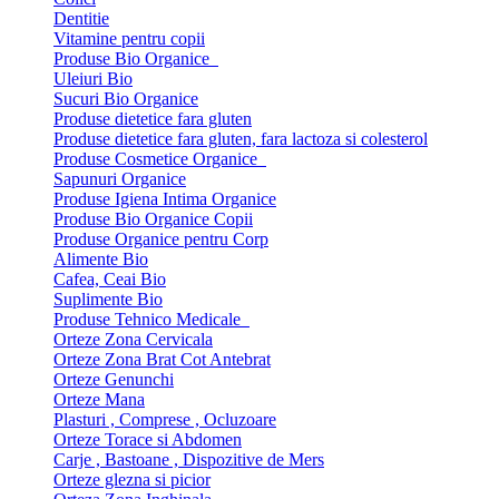
Dentitie
Vitamine pentru copii
Produse Bio Organice
Uleiuri Bio
Sucuri Bio Organice
Produse dietetice fara gluten
Produse dietetice fara gluten, fara lactoza si colesterol
Produse Cosmetice Organice
Sapunuri Organice
Produse Igiena Intima Organice
Produse Bio Organice Copii
Produse Organice pentru Corp
Alimente Bio
Cafea, Ceai Bio
Suplimente Bio
Produse Tehnico Medicale
Orteze Zona Cervicala
Orteze Zona Brat Cot Antebrat
Orteze Genunchi
Orteze Mana
Plasturi , Comprese , Ocluzoare
Orteze Torace si Abdomen
Carje , Bastoane , Dispozitive de Mers
Orteze glezna si picior