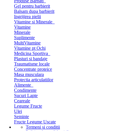
Produse Barbati
Gel pentru barbierit
Balsam dupa barbierit
Ingrijirea pielii
Vitamine si Minerale
Vitamine
Minerale
Suplimente
MultiVitamine
Vitamine pt Ochi
Medicina Sportiva
Plasturi si bandaje
Traumatisme locale
Concentrate proteice
Masa musculara
Protectia articulatiilor
Alimente
Condimente
Sucuri Lapte
Ceareale
Legume Fructe
Ulei
Seminte
Fructe Legume Uscate
Termeni si conditii