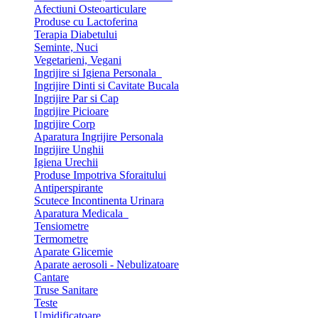
Afectiuni Osteoarticulare
Produse cu Lactoferina
Terapia Diabetului
Seminte, Nuci
Vegetarieni, Vegani
Ingrijire si Igiena Personala
Ingrijire Dinti si Cavitate Bucala
Ingrijire Par si Cap
Ingrijire Picioare
Ingrijire Corp
Aparatura Ingrijire Personala
Ingrijire Unghii
Igiena Urechii
Produse Impotriva Sforaitului
Antiperspirante
Scutece Incontinenta Urinara
Aparatura Medicala
Tensiometre
Termometre
Aparate Glicemie
Aparate aerosoli - Nebulizatoare
Cantare
Truse Sanitare
Teste
Umidificatoare