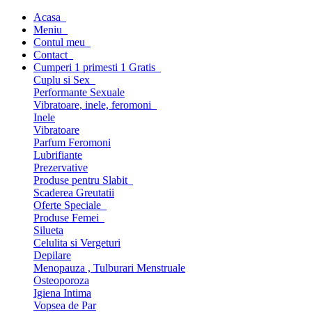
Acasa
Meniu
Contul meu
Contact
Cumperi 1 primesti 1 Gratis
Cuplu si Sex
Performante Sexuale
Vibratoare, inele, feromoni
Inele
Vibratoare
Parfum Feromoni
Lubrifiante
Prezervative
Produse pentru Slabit
Scaderea Greutatii
Oferte Speciale
Produse Femei
Silueta
Celulita si Vergeturi
Depilare
Menopauza , Tulburari Menstruale
Osteoporoza
Igiena Intima
Vopsea de Par