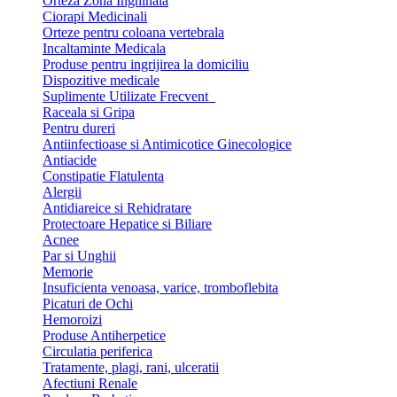
Orteza Zona Inghinala
Ciorapi Medicinali
Orteze pentru coloana vertebrala
Incaltaminte Medicala
Produse pentru ingrijirea la domiciliu
Dispozitive medicale
Suplimente Utilizate Frecvent
Raceala si Gripa
Pentru dureri
Antiinfectioase si Antimicotice Ginecologice
Antiacide
Constipatie Flatulenta
Alergii
Antidiareice si Rehidratare
Protectoare Hepatice si Biliare
Acnee
Par si Unghii
Memorie
Insuficienta venoasa, varice, tromboflebita
Picaturi de Ochi
Hemoroizi
Produse Antiherpetice
Circulatia periferica
Tratamente, plagi, rani, ulceratii
Afectiuni Renale