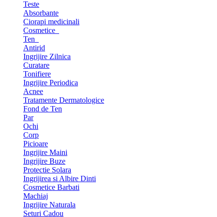
Teste
Absorbante
Ciorapi medicinali
Cosmetice
Ten
Antirid
Ingrijire Zilnica
Curatare
Tonifiere
Ingrijire Periodica
Acnee
Tratamente Dermatologice
Fond de Ten
Par
Ochi
Corp
Picioare
Ingrijire Maini
Ingrijire Buze
Protectie Solara
Ingrijirea si Albire Dinti
Cosmetice Barbati
Machiaj
Ingrijire Naturala
Seturi Cadou