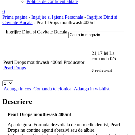
Politica de confidentialitate
0
Prima pagina
-
Ingrijire si Igiena Personala
-
Ingrijire Dinti si
Cavitate Bucala
- Pearl Drops mouthwash 400ml
Ingrijire Dinti si Cavitate Bucala
21,17
lei
La
comanda
0
/5
Pearl Drops mouthwash 400ml
Producator:
Pearl Drops
0
review-uri
Adauga in cos
Comanda telefonica
Adauga in wishlist
Descriere
Pearl Drops mouthwash 400ml
Apa de gura. Formula dezvoltata de un medic dentist, Pearl
Drops nu contine agenti abrazivi sau de albire.