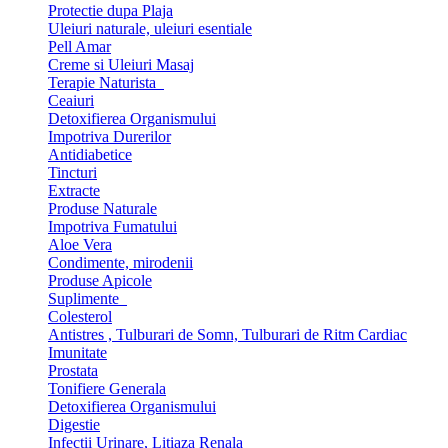
Protectie dupa Plaja
Uleiuri naturale, uleiuri esentiale
Pell Amar
Creme si Uleiuri Masaj
Terapie Naturista
Ceaiuri
Detoxifierea Organismului
Impotriva Durerilor
Antidiabetice
Tincturi
Extracte
Produse Naturale
Impotriva Fumatului
Aloe Vera
Condimente, mirodenii
Produse Apicole
Suplimente
Colesterol
Antistres , Tulburari de Somn, Tulburari de Ritm Cardiac
Imunitate
Prostata
Tonifiere Generala
Detoxifierea Organismului
Digestie
Infectii Urinare, Litiaza Renala