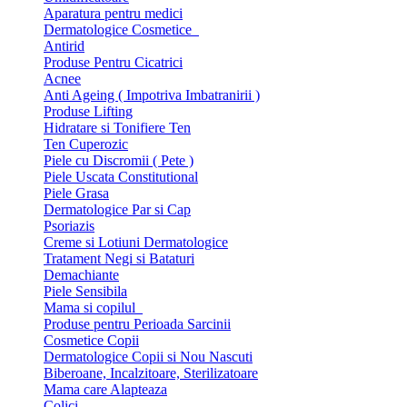
Aparatura pentru medici
Dermatologice Cosmetice
Antirid
Produse Pentru Cicatrici
Acnee
Anti Ageing ( Impotriva Imbatranirii )
Produse Lifting
Hidratare si Tonifiere Ten
Ten Cuperozic
Piele cu Discromii ( Pete )
Piele Uscata Constitutional
Piele Grasa
Dermatologice Par si Cap
Psoriazis
Creme si Lotiuni Dermatologice
Tratament Negi si Bataturi
Demachiante
Piele Sensibila
Mama si copilul
Produse pentru Perioada Sarcinii
Cosmetice Copii
Dermatologice Copii si Nou Nascuti
Biberoane, Incalzitoare, Sterilizatoare
Mama care Alapteaza
Colici