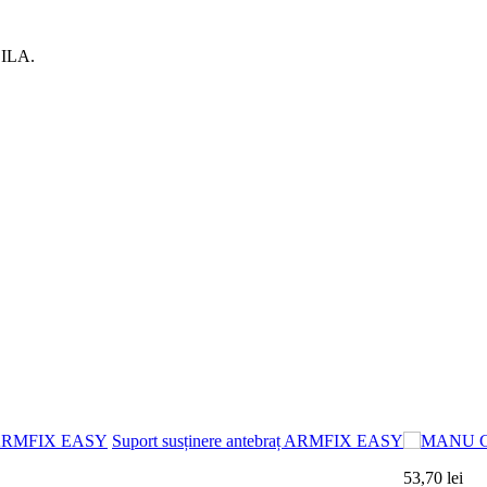
ILA.
Suport susținere antebraț ARMFIX EASY
53,70 lei