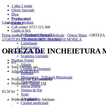
1 plus 1 gratis
Oferte Speciale
Blog
Producatori
Catalogul de produse
Contact
Call center: 0727.515.368
Cuplu si Sex
Performante Sexuale
Prima pagina
-
Produse Tehnico Medicale
-
Orteze Mana
- ORTEZA
Vibratoare, inele, feromoni
Lubrifiante
Prezervative
ORTEZA DE INCHEIETURA 
Produse pentru Slabit
Scaderea Greutatii
Produse Femei
0/
5
Silueta
Sunt 0 review-uri
Celulita si Vergeturi
Adauga un review
Depilare
Menopauza , Tulburari Menstruale
Produsul este
La comanda
Osteoporoza
Producator:
Orteze TM
Igiena Intima
Vopsea de Par
65,50
lei
Teste
Absorbante
Primesti
1 punct
de fidelitate
Ciorapi medicinali