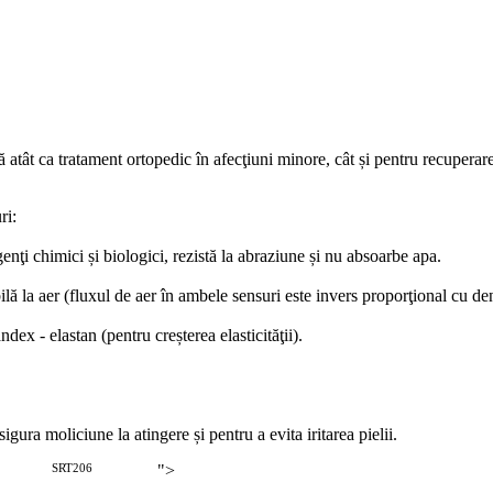
tă atât ca tratament ortopedic în afecţiuni minore, cât și pentru recuperar
ri:
enţi chimici și biologici, rezistă la abraziune și nu absoarbe apa.
 la aer (fluxul de aer în ambele sensuri este invers proporţional cu den
 - elastan (pentru creșterea elasticităţii).
gura moliciune la atingere și pentru a evita iritarea pielii.
SRT206
">