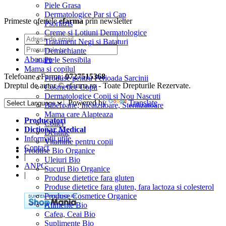
Piele Grasa
Dermatologice Par si Cap
Primeste ofertele
efarma
prin newsletter
Psoriazis
Creme si Lotiuni Dermatologice
Tratament Negi si Bataturi
Demachiante
Abonare
Piele Sensibila
Mama si copilul
Telefoane eFarma:
0727515368
Produse pentru Perioada Sarcinii
Dreptul de autor © efarma.ro - Toate Drepturile Rezervate.
Cosmetice Copii
Dermatologice Copii si Nou Nascuti
Powered by
Translate
Biberoane, Incalzitoare, Sterilizatoare
Mama care Alapteaza
Producatori
Colici
Dictionar Medical
Dentitie
Informatii utile
Vitamine pentru copii
Contact
Produse Bio Organice
|
Uleiuri Bio
ANPC
Sucuri Bio Organice
|
Produse dietetice fara gluten
Produse dietetice fara gluten, fara lactoza si colesterol
Produse Cosmetice Organice
Alimente Bio
Cafea, Ceai Bio
Suplimente Bio