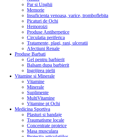
Par si Unghii
Memorie
Insuficienta venoasa, varice, tromboflebita
Picaturi de Ochi
Hemoroizi
Produse Antiherpetice
Circulatia periferica
Tratamente, plagi, rani, ulceratii
Afectiuni Renale
Produse Barbati
Gel pentru barbierit
Balsam dupa barbierit
Ingrijirea pielii
Vitamine si Minerale
Vitamine
Minerale
Suplimente
MultiVitamine
Vitamine pt Ochi
Medicina Sportiva
Plasturi si bandaje
Traumatisme locale
Concentrate proteice
Masa musculara
Protectia articulatiilor