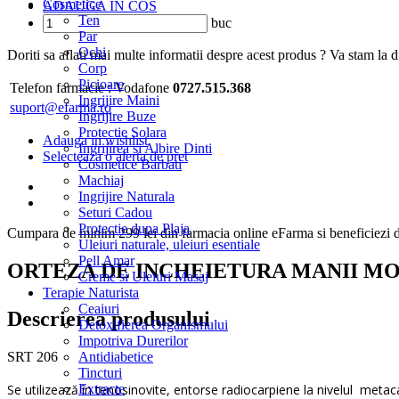
Cosmetice
ADAUGA IN COS
Ten
buc
Par
Ochi
Doriti sa aflati mai multe informatii despre acest produs ? Va stam la di
Corp
Picioare
Telefon farmacie :
Vodafone
0727.515.368
Ingrijire Maini
suport@efarma.ro
Ingrijire Buze
Protectie Solara
Adauga in wishlist
Ingrijirea si Albire Dinti
Selecteaza o alerta de pret
Cosmetice Barbati
Machiaj
Ingrijire Naturala
Seturi Cadou
Protectie dupa Plaja
Cumpara de minim 299 lei
din farmacia online eFarma si beneficiezi d
Uleiuri naturale, uleiuri esentiale
Pell Amar
ORTEZA DE INCHEIETURA MANII M
Creme si Uleiuri Masaj
Terapie Naturista
Ceaiuri
Descrierea produsului
Detoxifierea Organismului
Impotriva Durerilor
SRT 206
Antidiabetice
Tincturi
Se utilizează în tenosinovite, entorse radiocarpiene la nivelul metacarp
Extracte