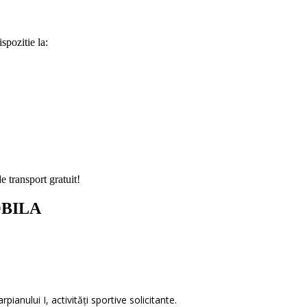
spozitie la:
e transport gratuit!
OBILA
ianului I, activităţi sportive solicitante.