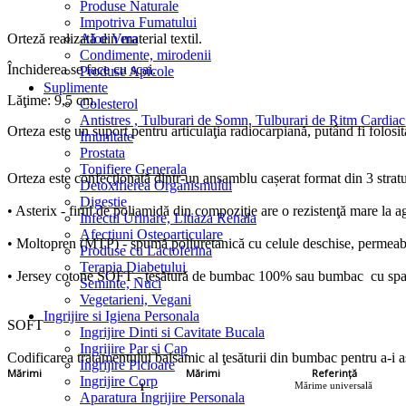
Produse Naturale
Impotriva Fumatului
Orteză realizată din material textil.
Aloe Vera
Condimente, mirodenii
Închiderea se face cu scai.
Produse Apicole
Suplimente
Lăţime: 9,5 cm.
Colesterol
Antistres , Tulburari de Somn, Tulburari de Ritm Cardiac
Orteza este un suport pentru articulaţia radiocarpiană, putând fi folosi
Imunitate
Prostata
Tonifiere Generala
Orteza este confecţionată dintr-un ansamblu cașerat format din 3 stratu
Detoxifierea Organismului
Digestie
• Asterix - firul de poliamidă din compoziţie are o rezistenţă mare la ag
Infectii Urinare, Litiaza Renala
Afectiuni Osteoarticulare
• Moltopren (MTP) - spumă poliuretanică cu celule deschise, permeabilă
Produse cu Lactoferina
Terapia Diabetului
• Jersey cotone SOFT - ţesătură de bumbac 100% sau bumbac cu spandex
Seminte, Nuci
Vegetarieni, Vegani
Ingrijire si Igiena Personala
SOFT
Ingrijire Dinti si Cavitate Bucala
Ingrijire Par si Cap
Codificarea tratamentului balsamic al ţesăturii din bumbac pentru a-i asi
Ingrijire Picioare
Mărimi
Mărimi
Referință
Ingrijire Corp
Mărime universală
1
Aparatura Ingrijire Personala