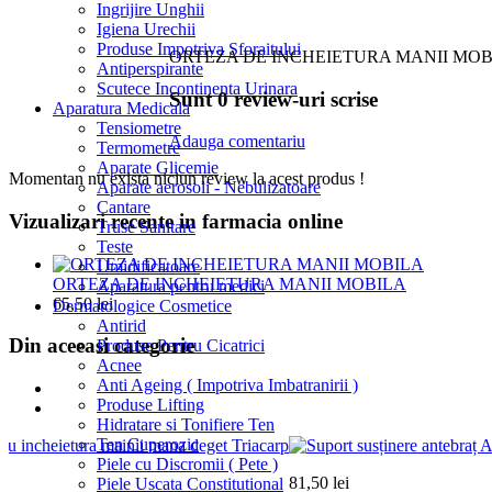
Ingrijire Unghii
Igiena Urechii
Produse Impotriva Sforaitului
ORTEZA DE INCHEIETURA MANII MOB
Antiperspirante
Scutece Incontinenta Urinara
Sunt 0 review-uri scrise
Aparatura Medicala
Tensiometre
Adauga comentariu
Termometre
Aparate Glicemie
Momentan nu exista niciun review la acest produs !
Aparate aerosoli - Nebulizatoare
Cantare
Vizualizari recente in farmacia online
Truse Sanitare
Teste
Umidificatoare
ORTEZA DE INCHEIETURA MANII MOBILA
Aparatura pentru medici
65,50 lei
Dermatologice Cosmetice
Antirid
Din aceeasi categorie
Produse Pentru Cicatrici
Acnee
Anti Ageing ( Impotriva Imbatranirii )
Produse Lifting
Hidratare si Tonifiere Ten
Ten Cuperozic
ru incheietura mainii mana deget Triacarp
Piele cu Discromii ( Pete )
81,50 lei
Piele Uscata Constitutional