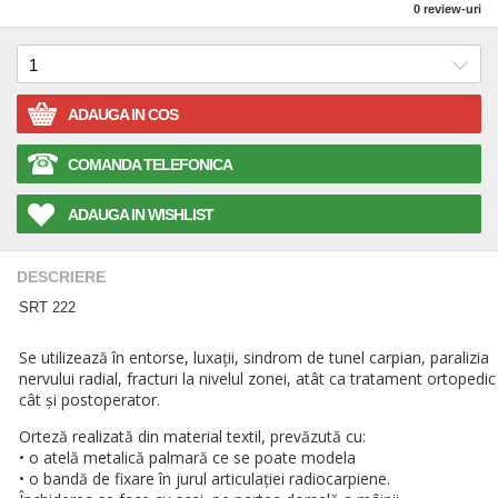
0
review-uri
ADAUGA IN COS
COMANDA TELEFONICA
ADAUGA IN WISHLIST
DESCRIERE
SRT 222
Se utilizează în entorse, luxaţii, sindrom de tunel carpian, paralizia
nervului radial, fracturi la nivelul zonei, atât ca tratament ortopedic
cât și postoperator.
Orteză realizată din material textil, prevăzută cu:
• o atelă metalică palmară ce se poate modela
• o bandă de fixare în jurul articulaţiei radiocarpiene.