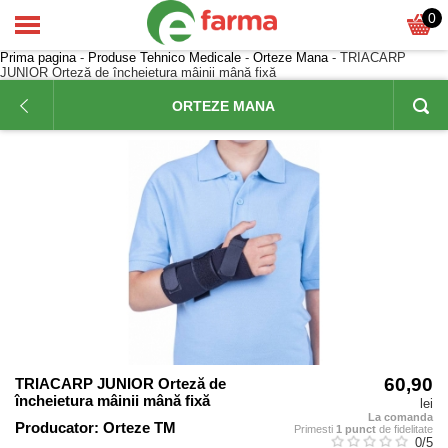
0
Prima pagina
-
Produse Tehnico Medicale
-
Orteze Mana
- TRIACARP
JUNIOR Orteză de încheietura mâinii mână fixă
ORTEZE MANA
60,90
TRIACARP JUNIOR Orteză de
încheietura mâinii mână fixă
lei
La comanda
Producator:
Orteze TM
Primesti
1 punct
de fidelitate
0
/5