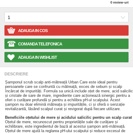
0
review-uri
ADAUGA IN COS
COMANDA TELEFONICA
ADAUGA IN WISHLIST
DESCRIERE
Șamponul scrub scalp anti-mătreață Urban Care este ideal pentru
persoanele care se confruntă cu mătreață, exces de sebum și scalp
încărcat de impurități. Formula sa unică include oțet de mere, acid salicilic
și cristale de sare de mare, ingrediente care acționează sinergic pentru a
oferi o curățare profundă și pentru a echilibra pH-ul scalpului. Acest
șampon nu doar elimină mătreața și impuritățile, ci și oferă o senzație
revitalizantă, lăsând scalpul curat și revigorat după fiecare utilizare.
Beneficiile oțetului de mere și acidului salicilic pentru un scalp curat
Oțetul de mere, recunoscut pentru proprietățile sale de curățare și
echilibrare, este ingredientul de bază al acestui șampon anti-mătreață.
Oțetul de mere ajută la reglarea pH-ului scalpului și reduce excesul de