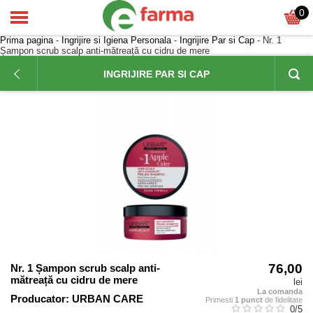
0
Prima pagina
-
Ingrijire si Igiena Personala
-
Ingrijire Par si Cap
- Nr. 1
Șampon scrub scalp anti-mătreață cu cidru de mere
INGRIJIRE PAR SI CAP
76,00
Nr. 1 Șampon scrub scalp anti-
mătreață cu cidru de mere
lei
La comanda
Producator:
URBAN CARE
Primesti
1 punct
de fidelitate
0
/5