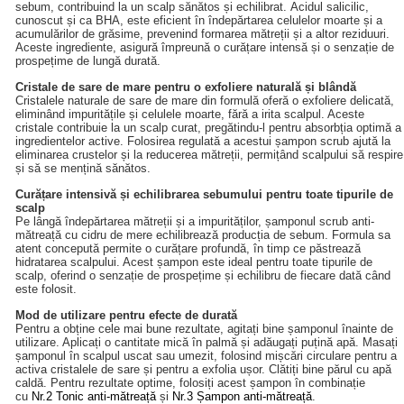
sebum, contribuind la un scalp sănătos și echilibrat. Acidul salicilic,
cunoscut și ca BHA, este eficient în îndepărtarea celulelor moarte și a
acumulărilor de grăsime, prevenind formarea mătreții și a altor reziduuri.
Aceste ingrediente, asigură împreună o curățare intensă și o senzație de
prospețime de lungă durată.
Cristale de sare de mare pentru o exfoliere naturală și blândă
Cristalele naturale de sare de mare din formulă oferă o exfoliere delicată,
eliminând impuritățile și celulele moarte, fără a irita scalpul. Aceste
cristale contribuie la un scalp curat, pregătindu-l pentru absorbția optimă a
ingredientelor active. Folosirea regulată a acestui șampon scrub ajută la
eliminarea crustelor și la reducerea mătreții, permițând scalpului să respire
și să se mențină sănătos.
Curățare intensivă și echilibrarea sebumului pentru toate tipurile de
scalp
Pe lângă îndepărtarea mătreții și a impurităților, șamponul scrub anti-
mătreață cu cidru de mere echilibrează producția de sebum. Formula sa
atent concepută permite o curățare profundă, în timp ce păstrează
hidratarea scalpului. Acest șampon este ideal pentru toate tipurile de
scalp, oferind o senzație de prospețime și echilibru de fiecare dată când
este folosit.
Mod de utilizare pentru efecte de durată
Pentru a obține cele mai bune rezultate, agitați bine șamponul înainte de
utilizare. Aplicați o cantitate mică în palmă și adăugați puțină apă. Masați
șamponul în scalpul uscat sau umezit, folosind mișcări circulare pentru a
activa cristalele de sare și pentru a exfolia ușor. Clătiți bine părul cu apă
caldă. Pentru rezultate optime, folosiți acest șampon în combinație
cu
Nr.2 Tonic anti-mătreață
și
Nr.3 Șampon anti-mătreață
.