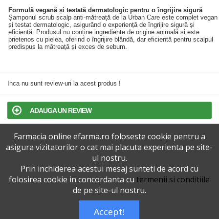
Formulă vegană și testată dermatologic pentru o îngrijire sigură
Șamponul scrub scalp anti-mătreață de la Urban Care este complet vegan
și testat dermatologic, asigurând o experiență de îngrijire sigură și
eficientă. Produsul nu conține ingrediente de origine animală și este
prietenos cu pielea, oferind o îngrijire blândă, dar eficientă pentru scalpul
predispus la mătreață și exces de sebum.
Inca nu sunt review-uri la acest produs !
ADAUGA UN REVIEW
Farmacia online efarma.ro foloseste cookie pentru a
TERMENI SI CONDITII
asigura vizitatorilor o cat mai placuta experienta pe site-
ul nostru.
POLITICA DE CONFIDENTIALITATE
Prin inchiderea acestui mesaj sunteti de acord cu
folosirea cookie in concordanta cu
termenii si conditiile
VERSIUNEA DESKTOP
de pe site-ul nostru.
Accept!
Telefoane eFarma:
0727515368