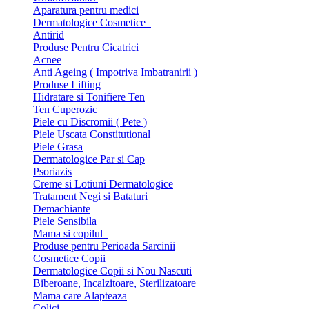
Aparatura pentru medici
Dermatologice Cosmetice
Antirid
Produse Pentru Cicatrici
Acnee
Anti Ageing ( Impotriva Imbatranirii )
Produse Lifting
Hidratare si Tonifiere Ten
Ten Cuperozic
Piele cu Discromii ( Pete )
Piele Uscata Constitutional
Piele Grasa
Dermatologice Par si Cap
Psoriazis
Creme si Lotiuni Dermatologice
Tratament Negi si Bataturi
Demachiante
Piele Sensibila
Mama si copilul
Produse pentru Perioada Sarcinii
Cosmetice Copii
Dermatologice Copii si Nou Nascuti
Biberoane, Incalzitoare, Sterilizatoare
Mama care Alapteaza
Colici