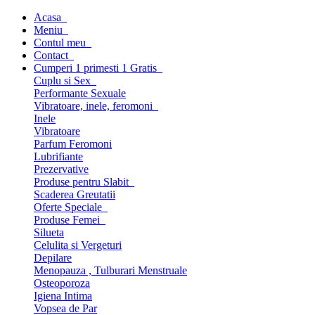
Acasa
Meniu
Contul meu
Contact
Cumperi 1 primesti 1 Gratis
Cuplu si Sex
Performante Sexuale
Vibratoare, inele, feromoni
Inele
Vibratoare
Parfum Feromoni
Lubrifiante
Prezervative
Produse pentru Slabit
Scaderea Greutatii
Oferte Speciale
Produse Femei
Silueta
Celulita si Vergeturi
Depilare
Menopauza , Tulburari Menstruale
Osteoporoza
Igiena Intima
Vopsea de Par