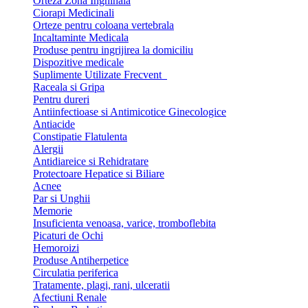
Orteza Zona Inghinala
Ciorapi Medicinali
Orteze pentru coloana vertebrala
Incaltaminte Medicala
Produse pentru ingrijirea la domiciliu
Dispozitive medicale
Suplimente Utilizate Frecvent
Raceala si Gripa
Pentru dureri
Antiinfectioase si Antimicotice Ginecologice
Antiacide
Constipatie Flatulenta
Alergii
Antidiareice si Rehidratare
Protectoare Hepatice si Biliare
Acnee
Par si Unghii
Memorie
Insuficienta venoasa, varice, tromboflebita
Picaturi de Ochi
Hemoroizi
Produse Antiherpetice
Circulatia periferica
Tratamente, plagi, rani, ulceratii
Afectiuni Renale