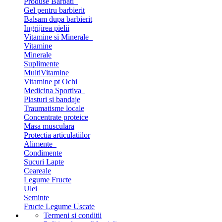
Produse Barbati
Gel pentru barbierit
Balsam dupa barbierit
Ingrijirea pielii
Vitamine si Minerale
Vitamine
Minerale
Suplimente
MultiVitamine
Vitamine pt Ochi
Medicina Sportiva
Plasturi si bandaje
Traumatisme locale
Concentrate proteice
Masa musculara
Protectia articulatiilor
Alimente
Condimente
Sucuri Lapte
Ceareale
Legume Fructe
Ulei
Seminte
Fructe Legume Uscate
Termeni si conditii