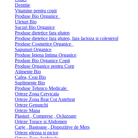
Dentitie
Vitamine pentru copii
Produse Bio Organice
Uleiuri Bio
Sucuri Bio Organice
Produse dietetice fara gluten
Produse dietetice fara gluten, fara lactoza si colesterol
Produse Cosmetice Organice
Sapunuri Organice
Produse Igiena Intima Organice
Produse Bio Organice Copii
Produse Organice pentru Corp
Alimente Bio
Cafea, Ceai Bio
Suplimente Bio
Produse Tehnico Medicale
Orteze Zona Cervicala
Orteze Zona Brat Cot Antebrat
Orteze Genunchi
Orteze Mana
Plasturi , Comprese , Ocluzoare
Orteze Torace si Abdomen
Carje , Bastoane , Dispozitive de Mers
Orteze glezna si picior