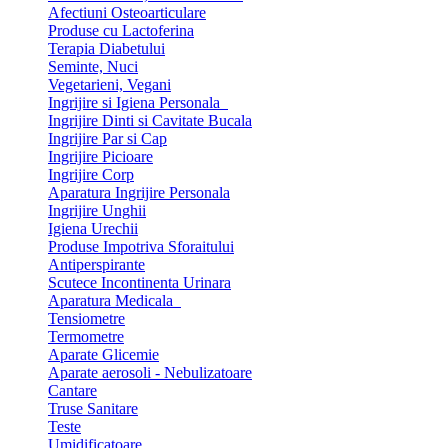
Afectiuni Osteoarticulare
Produse cu Lactoferina
Terapia Diabetului
Seminte, Nuci
Vegetarieni, Vegani
Ingrijire si Igiena Personala
Ingrijire Dinti si Cavitate Bucala
Ingrijire Par si Cap
Ingrijire Picioare
Ingrijire Corp
Aparatura Ingrijire Personala
Ingrijire Unghii
Igiena Urechii
Produse Impotriva Sforaitului
Antiperspirante
Scutece Incontinenta Urinara
Aparatura Medicala
Tensiometre
Termometre
Aparate Glicemie
Aparate aerosoli - Nebulizatoare
Cantare
Truse Sanitare
Teste
Umidificatoare