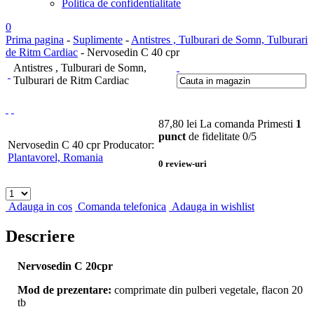
Politica de confidentialitate
0
Prima pagina
-
Suplimente
-
Antistres , Tulburari de Somn, Tulburari
de Ritm Cardiac
- Nervosedin C 40 cpr
Antistres , Tulburari de Somn,
Tulburari de Ritm Cardiac
87,80
lei
La comanda
Primesti
1
punct
de fidelitate
0
/5
Nervosedin C 40 cpr
Producator:
Plantavorel, Romania
0
review-uri
Adauga in cos
Comanda telefonica
Adauga in wishlist
Descriere
Nervosedin C 20cpr
Mod de prezentare:
comprimate din pulberi vegetale, flacon 20
tb