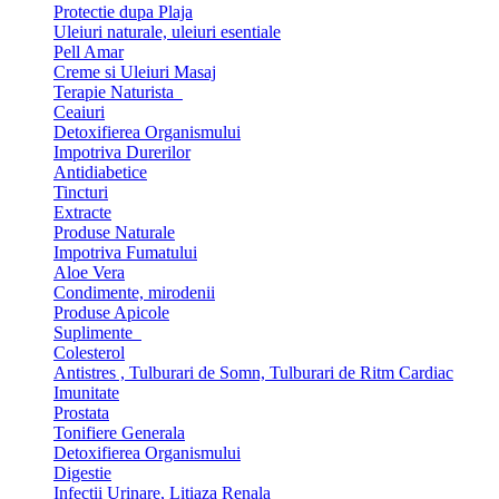
Protectie dupa Plaja
Uleiuri naturale, uleiuri esentiale
Pell Amar
Creme si Uleiuri Masaj
Terapie Naturista
Ceaiuri
Detoxifierea Organismului
Impotriva Durerilor
Antidiabetice
Tincturi
Extracte
Produse Naturale
Impotriva Fumatului
Aloe Vera
Condimente, mirodenii
Produse Apicole
Suplimente
Colesterol
Antistres , Tulburari de Somn, Tulburari de Ritm Cardiac
Imunitate
Prostata
Tonifiere Generala
Detoxifierea Organismului
Digestie
Infectii Urinare, Litiaza Renala