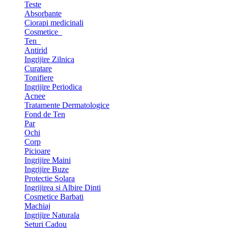
Teste
Absorbante
Ciorapi medicinali
Cosmetice
Ten
Antirid
Ingrijire Zilnica
Curatare
Tonifiere
Ingrijire Periodica
Acnee
Tratamente Dermatologice
Fond de Ten
Par
Ochi
Corp
Picioare
Ingrijire Maini
Ingrijire Buze
Protectie Solara
Ingrijirea si Albire Dinti
Cosmetice Barbati
Machiaj
Ingrijire Naturala
Seturi Cadou