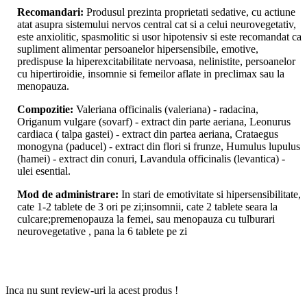
Recomandari:
Produsul prezinta proprietati sedative, cu actiune
atat asupra sistemului nervos central cat si a celui neurovegetativ,
este anxiolitic, spasmolitic si usor hipotensiv si este recomandat ca
supliment alimentar persoanelor hipersensibile, emotive,
predispuse la hiperexcitabilitate nervoasa, nelinistite, persoanelor
cu hipertiroidie, insomnie si femeilor aflate in preclimax sau la
menopauza.
Compozitie:
Valeriana officinalis (valeriana) - radacina,
Origanum vulgare (sovarf) - extract din parte aeriana, Leonurus
cardiaca ( talpa gastei) - extract din partea aeriana, Crataegus
monogyna (paducel) - extract din flori si frunze, Humulus lupulus
(hamei) - extract din conuri, Lavandula officinalis (levantica) -
ulei esential.
Mod de administrare:
In stari de emotivitate si hipersensibilitate,
cate 1-2 tablete de 3 ori pe zi;insomnii, cate 2 tablete seara la
culcare;premenopauza la femei, sau menopauza cu tulburari
neurovegetative , pana la 6 tablete pe zi
Inca nu sunt review-uri la acest produs !