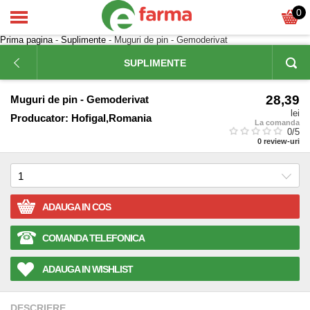
0
Prima pagina
-
Suplimente
- Muguri de pin - Gemoderivat
SUPLIMENTE
28,39
Muguri de pin - Gemoderivat
lei
Producator:
Hofigal,Romania
La comanda
0
/5
0
review-uri
ADAUGA IN COS
COMANDA TELEFONICA
ADAUGA IN WISHLIST
DESCRIERE