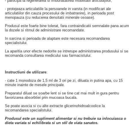
- participa la regenerarea si imbunatatirea mobilitatii articulațiilor;
- protejeaza articulatiile la persoanele in varsta (in modificari ale
articulatiilor din cauza procesului de imbatranire), in perioada post
menopauza (cu reducerea densitatii minerale osoase).
Produsul este foarte bine tolerat, fara contraindicatii semnalate pana acum
la dozele si ritmul de administrare recomandate.
In sarcina si perioada de alaptare este necesara recomandarea
specialistului.
La aparitia unor efecte nedorite se intrerupe administrarea produsului si se
recomanda consultarea medicului sau farmacistului.
Instructiuni de utilizare
:
- cate 1 monodoza de 1,5 ml de 3 ori pe zi, diluata in putina apa, cu 15
minute inainte de mesele principale.
Preparatul diluat se soarbe lent si se tine cat mai mult in gura pentru
favorizarea absorbtiei prin mucoasa bucala.
Se poate asocia si cu alte extracte glicerinohidroalcoolice la
recomandarea specialistului.
Produsul este un supliment alimentar si nu trebuie sa inlocuiasca o
dieta variata si echilibrata si un stil de viata sanatos.