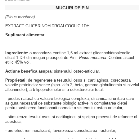
MUGURI DE PIN
(Pinus montana)
EXTRACT GLICERINOHIDROALCOOLIC 1DH
Supliment alimentar
Ingrediente:
o monodoza contine 1,5 ml extract glicerinohidroalcoolic
diluat 1 DH din muguri proaspeti de Pin -
Pinus montana
. Contine alcool
etilic 45% vol.
Actiune benefica asupra
: sistemului osteo-articular.
Proprietati
: de regenerare a tesutului osos si cartilaginos, corecteaza
valorile proteinelor serice (hipo- alfa 2, beta, gamma-globulinemia si nivelul
albuminelor), a b-lipoproteinelor si a colesterolului total.
- produs natural cu valoare biologica complexa, dinamica si unitara care
asigura necesarul de substante biologic active in completarea dietei
pentru sustinerea functionarii normale a sistemului osteo-articular;
- stimuleaza tesutul osos si cartilaginos și sprijina procesul de refacere al
acestuia;
- are efect remineralizant, favorizeaza consolidarea fracturilor;