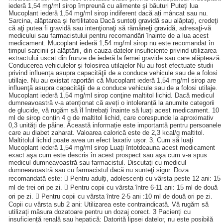
iederă 1,54 mg/ml sirop împreună cu alimente şi băuturi Puteți lua
Mucoplant iederă 1,54 mg/ml sirop indiferent dacă ați mâncat sau nu.
Sarcina, alăptarea şi fertilitatea Dacă sunteţi gravidă sau alăptaţi, credeţi
că aţi putea fi gravidă sau intenţionaţi să rămâneţi gravidă, adresaţi-vă
medicului sau farmacistului pentru recomandări înainte de a lua acest
medicament. Mucoplant iederă 1,54 mg/ml sirop nu este recomandat în
timpul sarcinii și alăptării, din cauza datelor insuficiente privind utilizarea
extractului uscat din frunze de iederă la femei gravide sau care alăptează.
Conducerea vehiculelor şi folosirea utilajelor Nu au fost efectuate studii
privind influența asupra capacităţii de a conduce vehicule sau de a folosi
utillaje. Nu au existat raportări că Mucoplant iederă 1,54 mg/ml sirop are
influenţă asupra capacităţii de a conduce vehicule sau de a folosi utilaje.
Mucoplant iederă 1,54 mg/ml sirop conţine maltitol lichid. Dacă medicul
dumneavoastră v-a atenționat că aveți o intoleranță la anumite categorii
de glucide, vă rugăm să îl întrebați înainte să luați acest medicament. 10
ml de sirop conțin 4 g de maltitol lichid, care corespunde la aproximativ
0,3 unități de pâine. Această informație este importantă pentru persoanele
care au diabet zaharat. Valoarea calorică este de 2,3 kcal/g maltitol.
Maltitolul lichid poate avea un efect laxativ ușor. 3. Cum să luaţi
Mucoplant iederă 1,54 mg/ml sirop Luaţi întotdeauna acest medicament
exact aşa cum este descris în acest prospect sau aşa cum v-a spus
medicul dumneavoastră sau farmacistul. Discutaţi cu medicul
dumneavoastră sau cu farmacistul dacă nu sunteţi sigur. Doza
recomandată este:  Pentru adulți, adolescenți cu vârsta peste 12 ani: 15
ml de trei ori pe zi.  Pentru copii cu vârsta între 6-11 ani: 15 ml de două
ori pe zi.  Pentru copii cu vârsta între 2-5 ani :10 ml de două ori pe zi.
Copii cu vârsta sub 2 ani: Utilizarea este contraindicată. Vă rugăm să
utilizați măsura dozatoare pentru un dozaj corect. 3 Pacienți cu
insuficiență renală sau hepatică: Datorită lipsei datelor, nu este posibilă