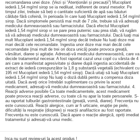
recomandarea unei doze. (Vezi și “Atenționări și precauții”) Mucoplant
iederă 1,54 mg/ml sirop se ia nediluat, indiferent de orarul meselor. Pe
timpul zilei, trebuie să beți o cantitate suficientă de apă sau băuturi
călduțe fără cofeină, în perioada în care luați Mucoplant iederă 1,54 mg/ml
sirop. Dacă simptomele persistă mai mult de 7 zile, trebuie să vă adresaţi
medicului dumneavoastră sau farmacistului. Dacă efectul Mucoplant
iederă 1,54 mg/ml sirop vi se pare prea puternic sau prea slab, vă rugăm
să vă adresați medicului dumneavoastră sau farmacistului. Dacă luaţi mai
mult Mucoplant iederă 1,54 mg/ml sirop decât trebuie Nu luați doze mai
mari decât cele recomandate. Ingestia unor doze mai mari decât cele
recomandate (mai mult de trei ori doza unică) poate provoca greață,
vărsături, diaree și agitație. Adresați-vă medicului dumneavoastră, care va
decide tratamentul necesar. A fost raportat cazul unui copil cu vârsta de 4
ani care a manifestat agresivitate și diaree după ingestia accidentală de
extract de iederă corespunzător la 1,8 g substanță vegetală (echivalent cu
195 ml Mucoplant iederă 1,54 mg/ml sirop). Dacă uitaţi să luaţi Mucoplant
iederă 1,54 mg/ml sirop Nu luaţi o doză dublă pentru a compensa doza
uitată. Dacă aveţi orice întrebări suplimentare cu privire la acest
medicament, adresaţi-vă medicului dumneavoastră sau farmacistului. 4.
Reacţii adverse posibile Ca toate medicamentele, acest medicament
poate provoca reacţii adverse, cu toate că nu apar la toate persoanele. S-
au raportat tulburări gastrointestinale (greață, vomă, diaree). Frecvența nu
este cunoscută. Reacții alergice, cum ar fi urticarie, erupție pe piele,
dificultăți la respirație (dispnee) și reacții anafilactice au fost raportate.
Frecvența nu este cunoscută. Dacă apare o reacție alergică, opriți imediat
tratamentul și adresați-vă unui medic.
Inca nu sunt review-uri la acest produs !