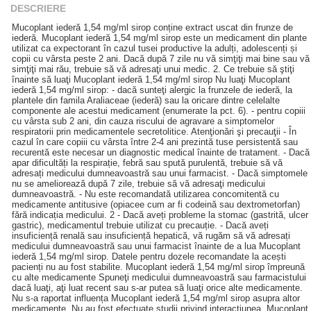
DESCRIERE
Mucoplant iederă 1,54 mg/ml sirop conține extract uscat din frunze de
iederă. Mucoplant iederă 1,54 mg/ml sirop este un medicament din plante
utilizat ca expectorant în cazul tusei productive la adulți, adolescenți și
copii cu vârsta peste 2 ani. Dacă după 7 zile nu vă simţiţi mai bine sau vă
simţiţi mai rău, trebuie să vă adresaţi unui medic. 2. Ce trebuie să ştiţi
înainte să luaţi Mucoplant iederă 1,54 mg/ml sirop Nu luaţi Mucoplant
iederă 1,54 mg/ml sirop: - dacă sunteţi alergic la frunzele de iederă, la
plantele din famila Araliaceae (iederă) sau la oricare dintre celelalte
componente ale acestui medicament (enumerate la pct. 6). - pentru copiii
cu vârsta sub 2 ani, din cauza riscului de agravare a simptomelor
respiratorii prin medicamentele secretolitice. Atenţionări şi precauţii - În
cazul în care copiii cu vârsta între 2-4 ani prezintă tuse persistentă sau
recurentă este necesar un diagnostic medical înainte de tratament. - Dacă
apar dificultăți la respirație, febră sau spută purulentă, trebuie să vă
adresați medicului dumneavoastră sau unui farmacist. - Dacă simptomele
nu se ameliorează după 7 zile, trebuie să vă adresaţi medicului
dumneavoastră. - Nu este recomandată utilizarea concomitentă cu
medicamente antitusive (opiacee cum ar fi codeină sau dextrometorfan)
fără indicația medicului. 2 - Dacă aveți probleme la stomac (gastrită, ulcer
gastric), medicamentul trebuie utilizat cu precauție. - Dacă aveți
insuficiență renală sau insuficiență hepatică, vă rugăm să vă adresați
medicului dumneavoastră sau unui farmacist înainte de a lua Mucoplant
iederă 1,54 mg/ml sirop. Datele pentru dozele recomandate la acești
pacienți nu au fost stabilite. Mucoplant iederă 1,54 mg/ml sirop împreună
cu alte medicamente Spuneţi medicului dumneavoastră sau farmacistului
dacă luaţi, aţi luat recent sau s-ar putea să luaţi orice alte medicamente.
Nu s-a raportat influența Mucoplant iederă 1,54 mg/ml sirop asupra altor
medicamente. Nu au fost efectuate studii privind interacțiunea. Mucoplant