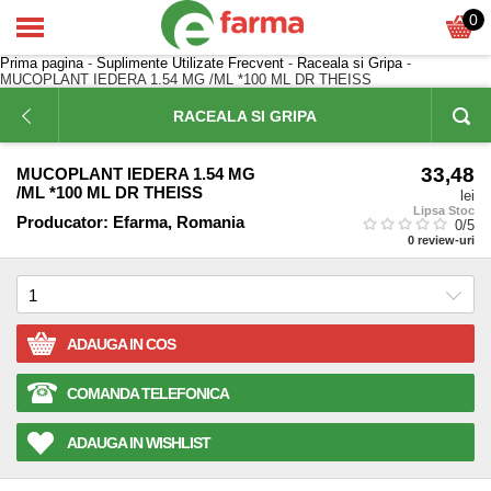
0
Prima pagina
-
Suplimente Utilizate Frecvent
-
Raceala si Gripa
-
MUCOPLANT IEDERA 1.54 MG /ML *100 ML DR THEISS
RACEALA SI GRIPA
33,48
MUCOPLANT IEDERA 1.54 MG
/ML *100 ML DR THEISS
lei
Lipsa Stoc
Producator:
Efarma, Romania
0
/5
0
review-uri
ADAUGA IN COS
COMANDA TELEFONICA
ADAUGA IN WISHLIST