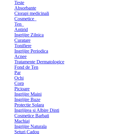
Teste
Absorbante
Ciorapi medicinali
Cosmetice
Ten
Antirid
Ingrijire Zilnica
Curatare
Tonifiere
Ingrijire Periodica
Acnee
Tratamente Dermatologice
Fond de Ten
Par
Ochi
Corp
Picioare
Ingrijire Maini
Ingrijire Buze
Protectie Solara
Ingrijirea si Albire Dinti
Cosmetice Barbati
Machiaj
Ingrijire Naturala
Seturi Cadou