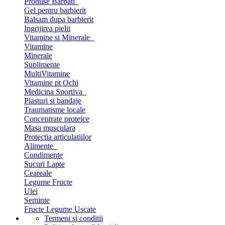
Produse Barbati
Gel pentru barbierit
Balsam dupa barbierit
Ingrijirea pielii
Vitamine si Minerale
Vitamine
Minerale
Suplimente
MultiVitamine
Vitamine pt Ochi
Medicina Sportiva
Plasturi si bandaje
Traumatisme locale
Concentrate proteice
Masa musculara
Protectia articulatiilor
Alimente
Condimente
Sucuri Lapte
Ceareale
Legume Fructe
Ulei
Seminte
Fructe Legume Uscate
Termeni si conditii