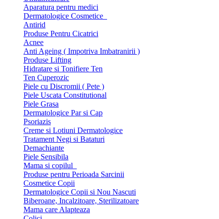
Aparatura pentru medici
Dermatologice Cosmetice
Antirid
Produse Pentru Cicatrici
Acnee
Anti Ageing ( Impotriva Imbatranirii )
Produse Lifting
Hidratare si Tonifiere Ten
Ten Cuperozic
Piele cu Discromii ( Pete )
Piele Uscata Constitutional
Piele Grasa
Dermatologice Par si Cap
Psoriazis
Creme si Lotiuni Dermatologice
Tratament Negi si Bataturi
Demachiante
Piele Sensibila
Mama si copilul
Produse pentru Perioada Sarcinii
Cosmetice Copii
Dermatologice Copii si Nou Nascuti
Biberoane, Incalzitoare, Sterilizatoare
Mama care Alapteaza
Colici