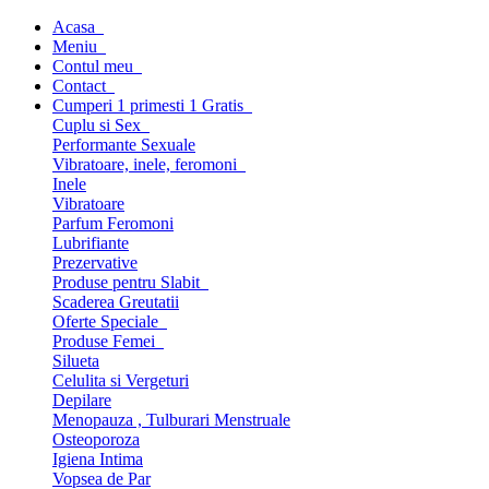
Acasa
Meniu
Contul meu
Contact
Cumperi 1 primesti 1 Gratis
Cuplu si Sex
Performante Sexuale
Vibratoare, inele, feromoni
Inele
Vibratoare
Parfum Feromoni
Lubrifiante
Prezervative
Produse pentru Slabit
Scaderea Greutatii
Oferte Speciale
Produse Femei
Silueta
Celulita si Vergeturi
Depilare
Menopauza , Tulburari Menstruale
Osteoporoza
Igiena Intima
Vopsea de Par