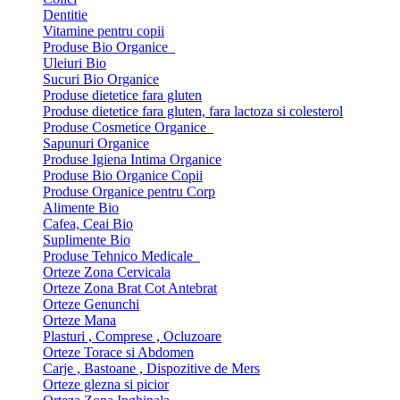
Dentitie
Vitamine pentru copii
Produse Bio Organice
Uleiuri Bio
Sucuri Bio Organice
Produse dietetice fara gluten
Produse dietetice fara gluten, fara lactoza si colesterol
Produse Cosmetice Organice
Sapunuri Organice
Produse Igiena Intima Organice
Produse Bio Organice Copii
Produse Organice pentru Corp
Alimente Bio
Cafea, Ceai Bio
Suplimente Bio
Produse Tehnico Medicale
Orteze Zona Cervicala
Orteze Zona Brat Cot Antebrat
Orteze Genunchi
Orteze Mana
Plasturi , Comprese , Ocluzoare
Orteze Torace si Abdomen
Carje , Bastoane , Dispozitive de Mers
Orteze glezna si picior