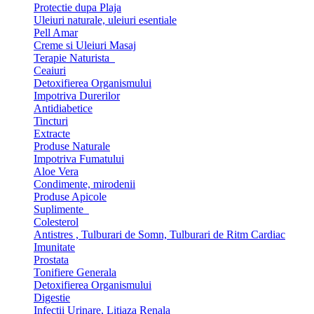
Protectie dupa Plaja
Uleiuri naturale, uleiuri esentiale
Pell Amar
Creme si Uleiuri Masaj
Terapie Naturista
Ceaiuri
Detoxifierea Organismului
Impotriva Durerilor
Antidiabetice
Tincturi
Extracte
Produse Naturale
Impotriva Fumatului
Aloe Vera
Condimente, mirodenii
Produse Apicole
Suplimente
Colesterol
Antistres , Tulburari de Somn, Tulburari de Ritm Cardiac
Imunitate
Prostata
Tonifiere Generala
Detoxifierea Organismului
Digestie
Infectii Urinare, Litiaza Renala