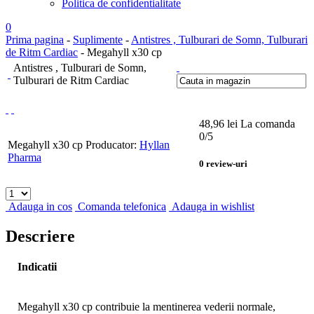
Politica de confidentialitate
0
Prima pagina
-
Suplimente
-
Antistres , Tulburari de Somn, Tulburari
de Ritm Cardiac
- Megahyll x30 cp
Antistres , Tulburari de Somn,
Tulburari de Ritm Cardiac
48,96
lei
La comanda
0
/5
Megahyll x30 cp
Producator:
Hyllan
Pharma
0
review-uri
Adauga in cos
Comanda telefonica
Adauga in wishlist
Descriere
Indicatii
Megahyll x30 cp contribuie la mentinerea vederii normale,