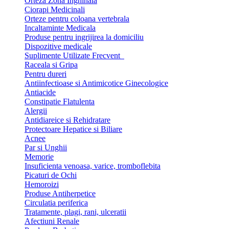
Orteza Zona Inghinala
Ciorapi Medicinali
Orteze pentru coloana vertebrala
Incaltaminte Medicala
Produse pentru ingrijirea la domiciliu
Dispozitive medicale
Suplimente Utilizate Frecvent
Raceala si Gripa
Pentru dureri
Antiinfectioase si Antimicotice Ginecologice
Antiacide
Constipatie Flatulenta
Alergii
Antidiareice si Rehidratare
Protectoare Hepatice si Biliare
Acnee
Par si Unghii
Memorie
Insuficienta venoasa, varice, tromboflebita
Picaturi de Ochi
Hemoroizi
Produse Antiherpetice
Circulatia periferica
Tratamente, plagi, rani, ulceratii
Afectiuni Renale