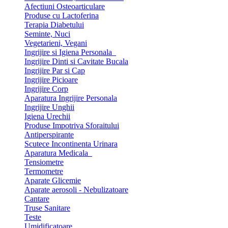
Afectiuni Osteoarticulare
Produse cu Lactoferina
Terapia Diabetului
Seminte, Nuci
Vegetarieni, Vegani
Ingrijire si Igiena Personala
Ingrijire Dinti si Cavitate Bucala
Ingrijire Par si Cap
Ingrijire Picioare
Ingrijire Corp
Aparatura Ingrijire Personala
Ingrijire Unghii
Igiena Urechii
Produse Impotriva Sforaitului
Antiperspirante
Scutece Incontinenta Urinara
Aparatura Medicala
Tensiometre
Termometre
Aparate Glicemie
Aparate aerosoli - Nebulizatoare
Cantare
Truse Sanitare
Teste
Umidificatoare