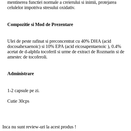
mentinerea functiei normale a creierului si inimii, protejarea
celulelor impotriva stresului oxidativ.
Compozitie si Mod de Prezentare
Ulei de peste rafinat si preconcentrat cu 40% DHA (acid
docosahexaenoic) si 10% EPA (acid eicosapentaenoic ), 0.4%
acetat de d-alphfa tocoferil si urme de extract de Rozmarin si de
amestec de tocoferoli.
Administrare
1-2 capsule pe zi.
Cutie 30cps
Inca nu sunt review-uri la acest produs !