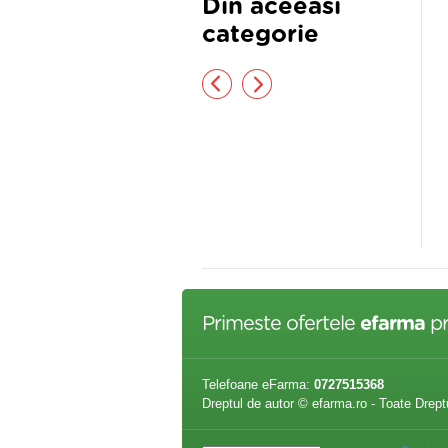
Din aceeasi
categorie
NONATURE 60 CPS
B-MAX MULTIVITAMINE AKTIV
GINSENG 40CPR
,32 lei
61,89 lei
Primeste ofertele
efarma
pr
Telefoane eFarma:
0727515368
Dreptul de autor © efarma.ro - Toate Drept