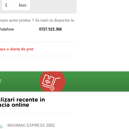
buc
despre acest produs ? Va stam la dispozitie la:
Vodafone
0727.515.368
aza o alerta de pret
!
lizari recente in
cia online
MAXIMAG EXPRESS 20DZ