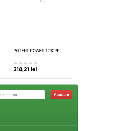
POTENT POWER 120CPR
MEN'S FORMULA
PT.SANATATEA PROSTAT
60CPS GNC
218,21 lei
397,16 lei
Abonare