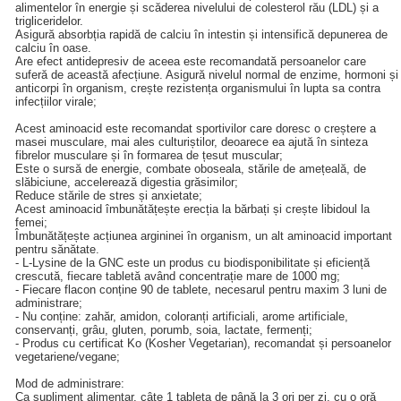
alimentelor în energie și scăderea nivelului de colesterol rău (LDL) și a
trigliceridelor.
Asigură absorbția rapidă de calciu în intestin și intensifică depunerea de
calciu în oase.
Are efect antidepresiv de aceea este recomandată persoanelor care
suferă de această afecțiune. Asigură nivelul normal de enzime, hormoni și
anticorpi în organism, crește rezistența organismului în lupta sa contra
infecțiilor virale;
Acest aminoacid este recomandat sportivilor care doresc o creștere a
masei musculare, mai ales culturiștilor, deoarece ea ajută în sinteza
fibrelor musculare și în formarea de țesut muscular;
Este o sursă de energie, combate oboseala, stările de amețeală, de
slăbiciune, accelerează digestia grăsimilor;
Reduce stările de stres și anxietate;
Acest aminoacid îmbunătățește erecția la bărbați și crește libidoul la
femei;
Îmbunătățește acțiunea argininei în organism, un alt aminoacid important
pentru sănătate.
- L-Lysine de la GNC este un produs cu biodisponibilitate și eficiență
crescută, fiecare tabletă având concentrație mare de 1000 mg;
- Fiecare flacon conține 90 de tablete, necesarul pentru maxim 3 luni de
administrare;
- Nu conține: zahăr, amidon, coloranți artificiali, arome artificiale,
conservanți, grâu, gluten, porumb, soia, lactate, fermenți;
- Produs cu certificat Ko (Kosher Vegetarian), recomandat și persoanelor
vegetariene/vegane;
Mod de administrare:
Ca supliment alimentar, câte 1 tableta de până la 3 ori per zi, cu o oră