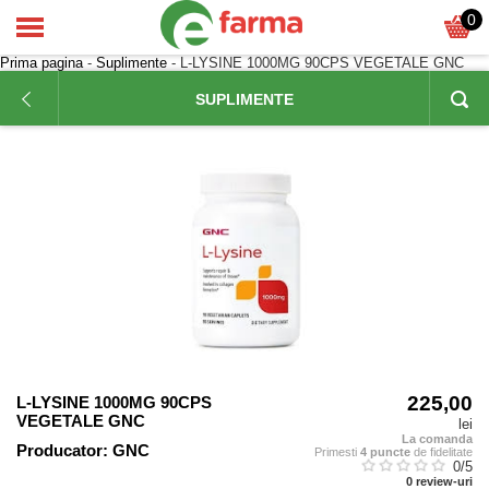
0
Prima pagina
-
Suplimente
- L-LYSINE 1000MG 90CPS VEGETALE GNC
SUPLIMENTE
225,00
L-LYSINE 1000MG 90CPS
VEGETALE GNC
lei
La comanda
Producator:
GNC
Primesti
4 puncte
de fidelitate
0
/5
0
review-uri