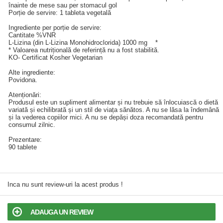
înainte de mese sau per stomacul gol
Porție de servire: 1 tableta vegetală
Ingrediente per porție de servire:
Cantitate %VNR
L-Lizina (din L-Lizina Monohidroclorida) 1000 mg *
* Valoarea nutrițională de referință nu a fost stabilită.
KO- Certificat Kosher Vegetarian
Alte ingrediente:
Povidona.
Atenționări:
Produsul este un supliment alimentar și nu trebuie să înlocuiască o dietă
variată și echilibrată și un stil de viața sănătos. A nu se lăsa la îndemână
și la vederea copiilor mici. A nu se depăși doza recomandată pentru
consumul zilnic.
Prezentare:
90 tablete
Inca nu sunt review-uri la acest produs !
ADAUGA UN REVIEW