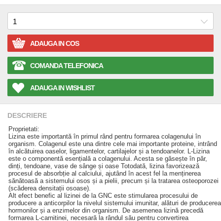
ADAUGA IN COS
COMANDA TELEFONICA
ADAUGA IN WISHLIST
DESCRIERE
Proprietati:
Lizina este importantă în primul rând pentru formarea colagenului în
organism. Colagenul este una dintre cele mai importante proteine, intrând
în alcătuirea oaselor, ligamentelor, cartilajelor și a tendoanelor. L-Lizina
este o componentă esențială a colagenului. Acesta se găsește în păr,
dinți, tendoane, vase de sânge și oase Totodată, lizina favorizează
procesul de absorbție al calciului, ajutând în acest fel la menținerea
sănătoasă a sistemului osos și a pielii, precum și la tratarea osteoporozei
(scăderea densitații osoase).
Alt efect benefic al lizinei de la GNC este stimularea procesului de
producere a anticorpilor la nivelul sistemului imunitar, alături de producerea
hormonilor și a enzimelor din organism. De asemenea lizină precedă
formarea L-carnitinei, necesară la rândul său pentru convertirea