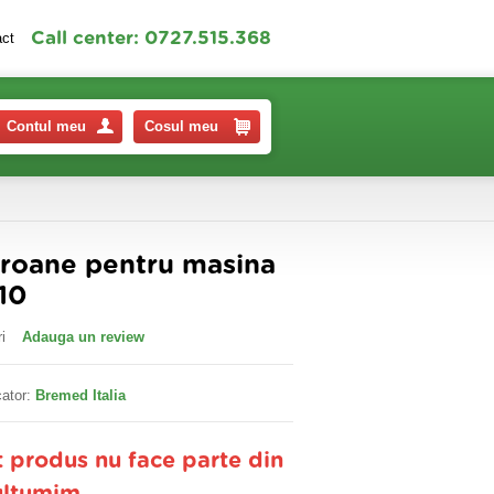
Call center: 0727.515.368
act
Contul meu
Cosul meu
eroane pentru masina
10
i
Adauga un review
ator:
Bremed Italia
t produs nu face parte din