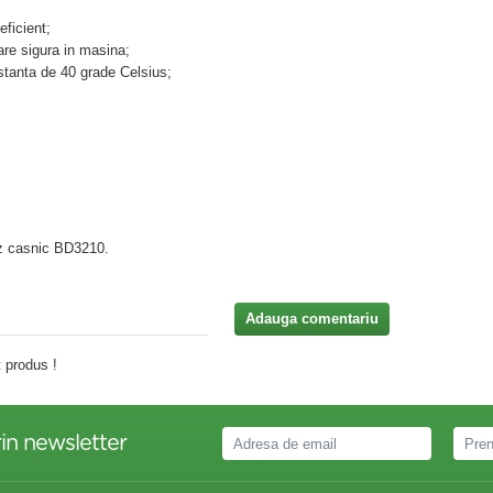
eficient;
zare sigura in masina;
stanta de 40 grade Celsius;
uz casnic BD3210.
Adauga comentariu
 produs !
in newsletter