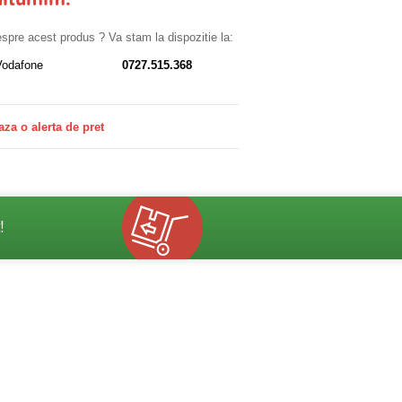
ultumim.
despre acest produs ? Va stam la dispozitie la:
Vodafone
0727.515.368
aza o alerta de pret
!