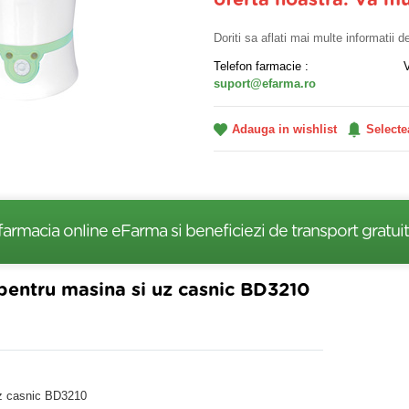
oferta noastra. Va m
Doriti sa aflati mai multe informatii 
Telefon farmacie :
suport@efarma.ro
Adauga in wishlist
Selecte
farmacia online eFarma si beneficiezi de transport gratuit
 pentru masina si uz casnic BD3210
uz casnic BD3210