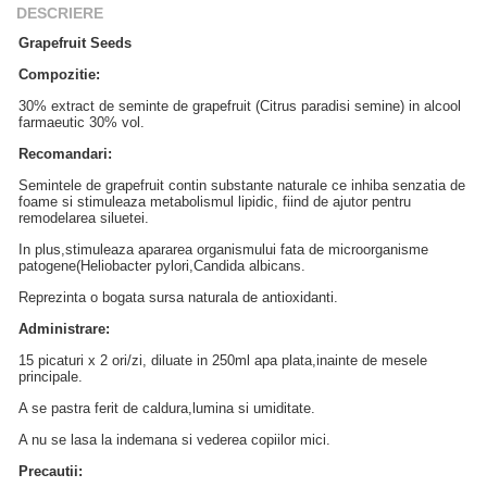
DESCRIERE
Grapefruit Seeds
Compozitie:
30% extract de seminte de grapefruit (Citrus paradisi semine) in alcool
farmaeutic 30% vol.
Recomandari:
Semintele de grapefruit contin substante naturale ce inhiba senzatia de
foame si stimuleaza metabolismul lipidic, fiind de ajutor pentru
remodelarea siluetei.
In plus,stimuleaza apararea organismului fata de microorganisme
patogene(Heliobacter pylori,Candida albicans.
Reprezinta o bogata sursa naturala de antioxidanti.
Administrare:
15 picaturi x 2 ori/zi, diluate in 250ml apa plata,inainte de mesele
principale.
A se pastra ferit de caldura,lumina si umiditate.
A nu se lasa la indemana si vederea copiilor mici.
Precautii: