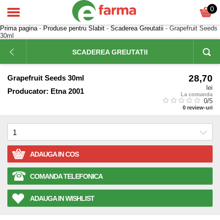
0
Prima pagina
-
Produse pentru Slabit
-
Scaderea Greutatii
- Grapefruit Seeds
30ml
SCADEREA GREUTATII
28,70
Grapefruit Seeds 30ml
lei
Producator:
Etna 2001
La comanda
0
/5
0
review-uri
ADAUGA IN COS
COMANDA TELEFONICA
ADAUGA IN WISHLIST