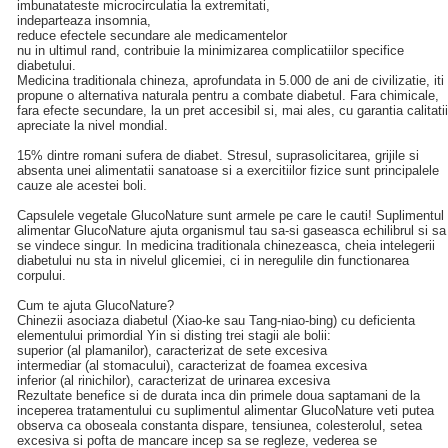
imbunatateste microcirculatia la extremitati,
indeparteaza insomnia,
reduce efectele secundare ale medicamentelor
nu in ultimul rand, contribuie la minimizarea complicatiilor specifice
diabetului.
Medicina traditionala chineza, aprofundata in 5.000 de ani de civilizatie, iti
propune o alternativa naturala pentru a combate diabetul. Fara chimicale,
fara efecte secundare, la un pret accesibil si, mai ales, cu garantia calitatii
apreciate la nivel mondial.
15% dintre romani sufera de diabet. Stresul, suprasolicitarea, grijile si
absenta unei alimentatii sanatoase si a exercitiilor fizice sunt principalele
cauze ale acestei boli.
Capsulele vegetale GlucoNature sunt armele pe care le cauti! Suplimentul
alimentar GlucoNature ajuta organismul tau sa-si gaseasca echilibrul si sa
se vindece singur. In medicina traditionala chinezeasca, cheia intelegerii
diabetului nu sta in nivelul glicemiei, ci in neregulile din functionarea
corpului.
Cum te ajuta GlucoNature?
Chinezii asociaza diabetul (Xiao-ke sau Tang-niao-bing) cu deficienta
elementului primordial Yin si disting trei stagii ale bolii:
superior (al plamanilor), caracterizat de sete excesiva
intermediar (al stomacului), caracterizat de foamea excesiva
inferior (al rinichilor), caracterizat de urinarea excesiva
Rezultate benefice si de durata inca din primele doua saptamani de la
inceperea tratamentului cu suplimentul alimentar GlucoNature veti putea
observa ca oboseala constanta dispare, tensiunea, colesterolul, setea
excesiva si pofta de mancare incep sa se regleze, vederea se