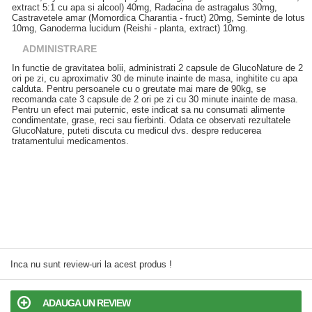
extract 5:1 cu apa si alcool) 40mg, Radacina de astragalus 30mg,
Castravetele amar (Momordica Charantia - fruct) 20mg, Seminte de lotus
10mg, Ganoderma lucidum (Reishi - planta, extract) 10mg.
ADMINISTRARE
In functie de gravitatea bolii, administrati 2 capsule de GlucoNature de 2
ori pe zi, cu aproximativ 30 de minute inainte de masa, inghitite cu apa
calduta. Pentru persoanele cu o greutate mai mare de 90kg, se
recomanda cate 3 capsule de 2 ori pe zi cu 30 minute inainte de masa.
Pentru un efect mai puternic, este indicat sa nu consumati alimente
condimentate, grase, reci sau fierbinti. Odata ce observati rezultatele
GlucoNature, puteti discuta cu medicul dvs. despre reducerea
tratamentului medicamentos.
Inca nu sunt review-uri la acest produs !
ADAUGA UN REVIEW