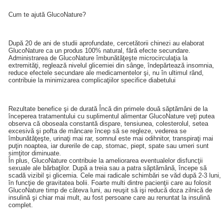
Cum te ajută GlucoNature?
După 20 de ani de studii aprofundate, cercetătorii chinezi au elaborat
GlucoNature ca un produs 100% natural, fără efecte secundare.
Administrarea de GlucoNature îmbunătăţeşte microcirculaţia la
extremităţi, reglează nivelul glicemiei din sânge, îndepărtează insomnia,
reduce efectele secundare ale medicamentelor şi, nu în ultimul rând,
contribuie la minimizarea complicaţiilor specifice diabetului
Rezultate benefice şi de durată Încă din primele două săptămâni de la
începerea tratamentului cu suplimentul alimentar GlucoNature veţi putea
observa că oboseala constantă dispare, tensiunea, colesterolul, setea
excesivă şi pofta de mâncare încep să se regleze, vederea se
îmbunătăţeşte, urinaţi mai rar, somnul este mai odihnitor, transpiraţi mai
puţin noaptea, iar durerile de cap, stomac, piept, spate sau umeri sunt
simţitor diminuate.
În plus, GlucoNature contribuie la ameliorarea eventualelor disfuncţii
sexuale ale bărbaţilor. După a treia sau a patra săptămână, începe să
scadă vizibil şi glicemia. Cele mai radicale schimbări se văd după 2-3 luni,
în funcţie de gravitatea bolii. Foarte multi dintre pacienţii care au folosit
GlucoNature timp de câteva luni, au reuşit să işi reducă doza zilnică de
insulină şi chiar mai mult, au fost persoane care au renuntat la insulină
complet.