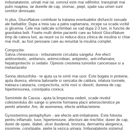
imbunatateste, urinati mai rar, somnul este mai odihnitor, transpirati mai
putin noaptea, iar durerile de cap, stomac, piept, spate sau umeri sunt
simtitor diminuate.
In plus, GlucoNature contribuie la tratarea eventualelor disfunctii sexuale
ale barbatilor. Dupa a treia sau a patra saptamana, incepe sa scada vizibil
si glicemia. Cele mai radicale schimbari se vad dupa 2-3 luni, in functie de
gravitatea bolii. Foarte multi dintre pacientii care au folosit GlucoNature
timp de cateva luni, au reusit sa isi reduca doza zilnica de insulina si chiar
mai mult, au fost persoane care au renuntat la insulina complet.
Compozitie:
Salvia chinezeasca - imbunateste circulatia sangelui. Are efect
antitrombotic, antitensiv, antimicrobian, antipiretic, anti-inflamator,
hepatoprotectiv si sedativ. Opreste cresterea tumorilor canceroase si a
metastazelor.
Senna obstusifolia - te ajuta sa te simti mai usor. Este bogata in proteine,
ajuta diureza, elimina balonarile si senzatia de caldura, inlatura toxinele,
trateaza cataracta, conjunctivita, ochii rosii si obositi, durerea de cap,
hipertensiunea, constipatia cronica.
Semintele de Cassia - ajuta la limpezirea vederii, scade nivelul
colesterolului din sange si previne formarea placii arterosclerotice pe
peretii arterelor. Are, de asemenea, efecte antibacteriene.
Gynostemma pentaphyllum - are efecte anti-imbatranire. Este folosita
pentru inflamatii, tuse, hipertensiune, afectiuni ale rinichilor, dureri de cap,
dureri de spate, diabet, ulcer duodenal, bronsita, dermatrita alergenica,
insomnie, constipatie, pietre la vezica urinara. Imbunatateste sistemul