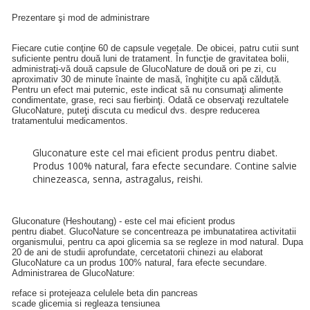
Prezentare şi mod de administrare
Fiecare cutie conţine 60 de capsule vegetale. De obicei, patru cutii sunt
suficiente pentru două luni de tratament. În funcţie de gravitatea bolii,
administraţi-vă două capsule de GlucoNature de două ori pe zi, cu
aproximativ 30 de minute înainte de masă, înghiţite cu apă călduță.
Pentru un efect mai puternic, este indicat să nu consumaţi alimente
condimentate, grase, reci sau fierbinţi. Odată ce observaţi rezultatele
GlucoNature, puteţi discuta cu medicul dvs. despre reducerea
tratamentului medicamentos.
Gluconature este cel mai eficient produs pentru diabet.
Produs 100% natural, fara efecte secundare. Contine salvie
chinezeasca, senna, astragalus, reishi.
Gluconature (Heshoutang) - este cel mai eficient produs
pentru diabet. GlucoNature se concentreaza pe imbunatatirea activitatii
organismului, pentru ca apoi glicemia sa se regleze in mod natural. Dupa
20 de ani de studii aprofundate, cercetatorii chinezi au elaborat
GlucoNature ca un produs 100% natural, fara efecte secundare.
Administrarea de GlucoNature:
reface si protejeaza celulele beta din pancreas
scade glicemia si regleaza tensiunea