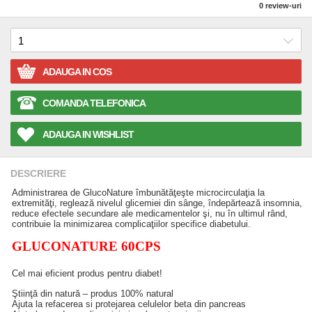
0
review-uri
ADAUGA IN COS
COMANDA TELEFONICA
ADAUGA IN WISHLIST
DESCRIERE
Administrarea de GlucoNature îmbunătăţeşte microcirculaţia la
extremităţi, reglează nivelul glicemiei din sânge, îndepărtează insomnia,
reduce efectele secundare ale medicamentelor şi, nu în ultimul rând,
contribuie la minimizarea complicaţiilor specifice diabetului.
GLUCONATURE 60CPS
Cel mai eficient produs pentru diabet!
Ştiinţă din natură – produs 100% natural
Ajuta la refacerea si protejarea celulelor beta din pancreas