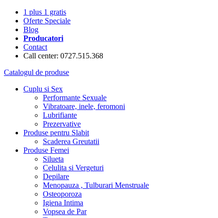
1 plus 1 gratis
Oferte Speciale
Blog
Producatori
Contact
Call center: 0727.515.368
Catalogul de produse
Cuplu si Sex
Performante Sexuale
Vibratoare, inele, feromoni
Lubrifiante
Prezervative
Produse pentru Slabit
Scaderea Greutatii
Produse Femei
Silueta
Celulita si Vergeturi
Depilare
Menopauza , Tulburari Menstruale
Osteoporoza
Igiena Intima
Vopsea de Par