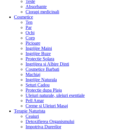
Teste
Absorbante
Ciorapi medicinali
Cosmetice
Ten
Par
Ochi
Corp
Picioare
Ingrijire Maini
Ingrijire Buze
Protectie Solara
Ingrijirea si Albire Dinti
Cosmetice Barbati
Machiaj
Ingrijire Naturala
Seturi Cadou
Protectie dupa Plaja
Uleiuri naturale, uleiuri esentiale
Pell Amar
Creme si Uleiuri Masaj
Terapie Naturista
Ceaiuri
Detoxifierea Organismului
Impotriva Durerilor