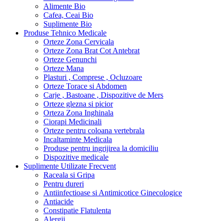
Alimente Bio
Cafea, Ceai Bio
Suplimente Bio
Produse Tehnico Medicale
Orteze Zona Cervicala
Orteze Zona Brat Cot Antebrat
Orteze Genunchi
Orteze Mana
Plasturi , Comprese , Ocluzoare
Orteze Torace si Abdomen
Carje , Bastoane , Dispozitive de Mers
Orteze glezna si picior
Orteza Zona Inghinala
Ciorapi Medicinali
Orteze pentru coloana vertebrala
Incaltaminte Medicala
Produse pentru ingrijirea la domiciliu
Dispozitive medicale
Suplimente Utilizate Frecvent
Raceala si Gripa
Pentru dureri
Antiinfectioase si Antimicotice Ginecologice
Antiacide
Constipatie Flatulenta
Alergii