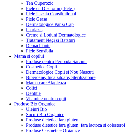
Ten Cuperozic
Piele cu Discromii ( Pete )
Piele Uscata Constitutional
Piele Grasa
Dermatologice Par si Cap
Psoriazis
Creme si Lotiuni Dermatologice
Tratament Negi si Bataturi
Demachiante
Piele Sensibila
Mama si copilul
Produse pentru Perioada Sarcinii
Cosmetice Copii
Dermatologice Copii si Nou Nascuti
Biberoane, Incalzitoare, Sterilizatoare
Mama care Alapteaza
Colici
Dentitie
Vitamine pentru copii
Produse Bio Organice
Uleiuri Bio
Sucuri Bio Organice
Produse dietetice fara gluten
Produse dietetice fara gluten, fara lactoza si colesterol
Produse Cosmetice Organice