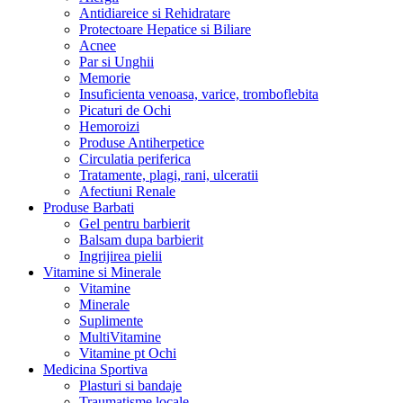
Antidiareice si Rehidratare
Protectoare Hepatice si Biliare
Acnee
Par si Unghii
Memorie
Insuficienta venoasa, varice, tromboflebita
Picaturi de Ochi
Hemoroizi
Produse Antiherpetice
Circulatia periferica
Tratamente, plagi, rani, ulceratii
Afectiuni Renale
Produse Barbati
Gel pentru barbierit
Balsam dupa barbierit
Ingrijirea pielii
Vitamine si Minerale
Vitamine
Minerale
Suplimente
MultiVitamine
Vitamine pt Ochi
Medicina Sportiva
Plasturi si bandaje
Traumatisme locale