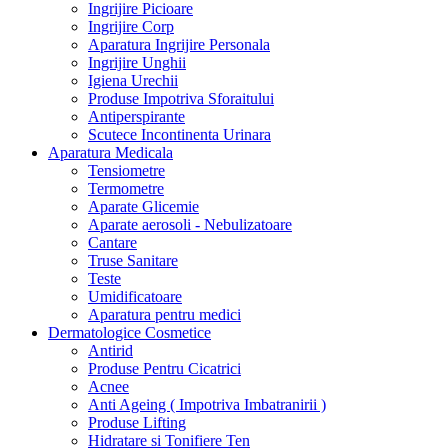
Ingrijire Picioare
Ingrijire Corp
Aparatura Ingrijire Personala
Ingrijire Unghii
Igiena Urechii
Produse Impotriva Sforaitului
Antiperspirante
Scutece Incontinenta Urinara
Aparatura Medicala
Tensiometre
Termometre
Aparate Glicemie
Aparate aerosoli - Nebulizatoare
Cantare
Truse Sanitare
Teste
Umidificatoare
Aparatura pentru medici
Dermatologice Cosmetice
Antirid
Produse Pentru Cicatrici
Acnee
Anti Ageing ( Impotriva Imbatranirii )
Produse Lifting
Hidratare si Tonifiere Ten