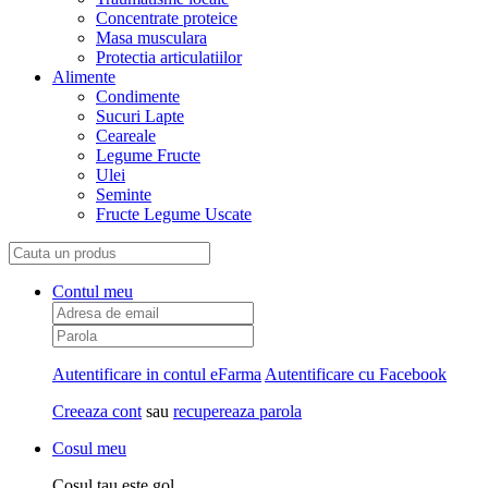
Concentrate proteice
Masa musculara
Protectia articulatiilor
Alimente
Condimente
Sucuri Lapte
Ceareale
Legume Fructe
Ulei
Seminte
Fructe Legume Uscate
Contul meu
Autentificare in contul eFarma
Autentificare cu Facebook
Creeaza cont
sau
recupereaza parola
Cosul meu
Cosul tau este gol