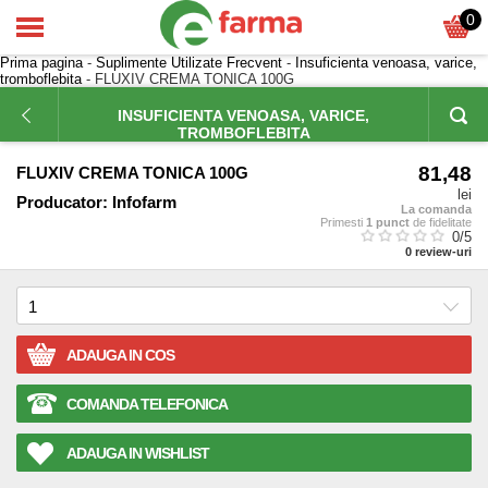
0
Prima pagina
-
Suplimente Utilizate Frecvent
-
Insuficienta venoasa, varice,
tromboflebita
- FLUXIV CREMA TONICA 100G
INSUFICIENTA VENOASA, VARICE,
TROMBOFLEBITA
81,48
FLUXIV CREMA TONICA 100G
lei
Producator:
Infofarm
La comanda
Primesti
1 punct
de fidelitate
0
/5
0
review-uri
ADAUGA IN COS
COMANDA TELEFONICA
ADAUGA IN WISHLIST