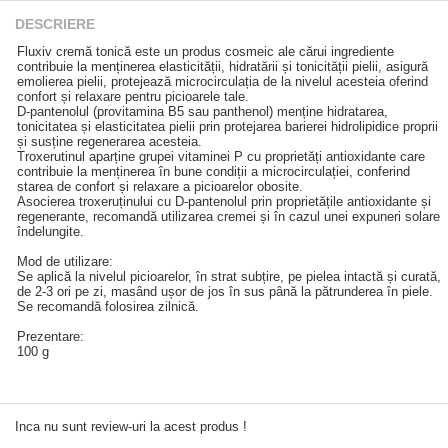
DESCRIERE
Fluxiv cremă tonică este un produs cosmeic ale cărui ingrediente
contribuie la menținerea elasticității, hidratării și tonicității pielii, asigură
emolierea pielii, protejează microcirculația de la nivelul acesteia oferind
confort și relaxare pentru picioarele tale.
D-pantenolul (provitamina B5 sau panthenol) menține hidratarea,
tonicitatea și elasticitatea pielii prin protejarea barierei hidrolipidice proprii
și susține regenerarea acesteia.
Troxerutinul aparține grupei vitaminei P cu proprietăți antioxidante care
contribuie la menținerea în bune condiții a microcirculației, conferind
starea de confort și relaxare a picioarelor obosite.
Asocierea troxeruținului cu D-pantenolul prin proprietățile antioxidante și
regenerante, recomandă utilizarea cremei și în cazul unei expuneri solare
îndelungite.
Mod de utilizare:
Se aplică la nivelul picioarelor, în strat subțire, pe pielea intactă și curată,
de 2-3 ori pe zi, masând ușor de jos în sus până la pătrunderea în piele.
Se recomandă folosirea zilnică.
Prezentare:
100 g
Inca nu sunt review-uri la acest produs !