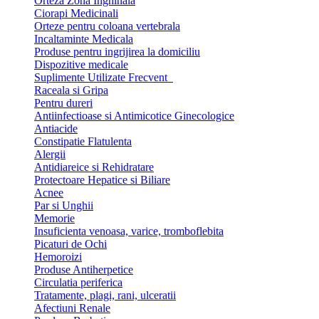
Orteza Zona Inghinala
Ciorapi Medicinali
Orteze pentru coloana vertebrala
Incaltaminte Medicala
Produse pentru ingrijirea la domiciliu
Dispozitive medicale
Suplimente Utilizate Frecvent
Raceala si Gripa
Pentru dureri
Antiinfectioase si Antimicotice Ginecologice
Antiacide
Constipatie Flatulenta
Alergii
Antidiareice si Rehidratare
Protectoare Hepatice si Biliare
Acnee
Par si Unghii
Memorie
Insuficienta venoasa, varice, tromboflebita
Picaturi de Ochi
Hemoroizi
Produse Antiherpetice
Circulatia periferica
Tratamente, plagi, rani, ulceratii
Afectiuni Renale