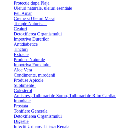
Protectie dupa Plaja
Uleiuri naturale, uleiuri esentiale
Pell Amar
Creme si Uleiuri Masaj
Terapie Naturista
Ceaiuri
Detoxifierea Organismului
Impotriva Durerilor
Antidiabetice
Tincturi
Extracte
Produse Naturale
Impotriva Fumatului
Aloe Vera
Condimente, mirodenii
Produse Apicole
Suplimente
Colesterol
Antistres , Tulburari de Somn, Tulburari de Ritm Cardiac
Imunitate
Prostata
Tonifiere Generala
Detoxifierea Organismului
Digestie
Infectii Urinare, Litiaza Renala