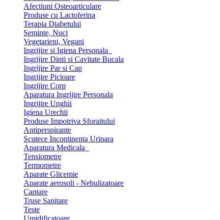
Afectiuni Osteoarticulare
Produse cu Lactoferina
Terapia Diabetului
Seminte, Nuci
Vegetarieni, Vegani
Ingrijire si Igiena Personala
Ingrijire Dinti si Cavitate Bucala
Ingrijire Par si Cap
Ingrijire Picioare
Ingrijire Corp
Aparatura Ingrijire Personala
Ingrijire Unghii
Igiena Urechii
Produse Impotriva Sforaitului
Antiperspirante
Scutece Incontinenta Urinara
Aparatura Medicala
Tensiometre
Termometre
Aparate Glicemie
Aparate aerosoli - Nebulizatoare
Cantare
Truse Sanitare
Teste
Umidificatoare