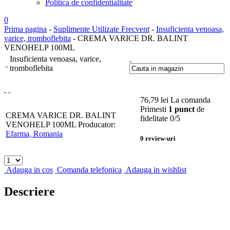
Politica de confidentialitate
0
Prima pagina
-
Suplimente Utilizate Frecvent
-
Insuficienta venoasa,
varice, tromboflebita
- CREMA VARICE DR. BALINT
VENOHELP 100ML
Insuficienta venoasa, varice,
tromboflebita
76,79
lei
La comanda
Primesti
1 punct
de
CREMA VARICE DR. BALINT
fidelitate
0
/5
VENOHELP 100ML
Producator:
Efarma, Romania
0
review-uri
Adauga in cos
Comanda telefonica
Adauga in wishlist
Descriere