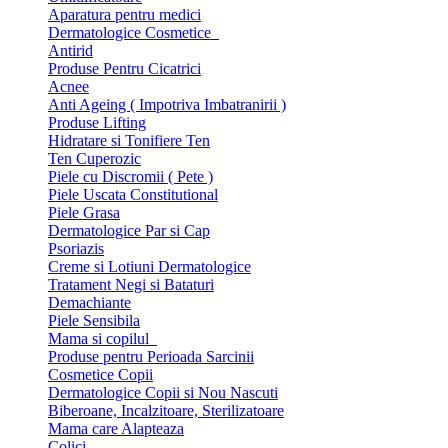
Aparatura pentru medici
Dermatologice Cosmetice
Antirid
Produse Pentru Cicatrici
Acnee
Anti Ageing ( Impotriva Imbatranirii )
Produse Lifting
Hidratare si Tonifiere Ten
Ten Cuperozic
Piele cu Discromii ( Pete )
Piele Uscata Constitutional
Piele Grasa
Dermatologice Par si Cap
Psoriazis
Creme si Lotiuni Dermatologice
Tratament Negi si Bataturi
Demachiante
Piele Sensibila
Mama si copilul
Produse pentru Perioada Sarcinii
Cosmetice Copii
Dermatologice Copii si Nou Nascuti
Biberoane, Incalzitoare, Sterilizatoare
Mama care Alapteaza
Colici