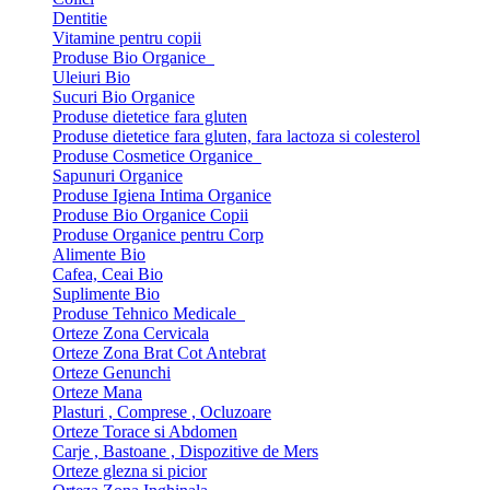
Dentitie
Vitamine pentru copii
Produse Bio Organice
Uleiuri Bio
Sucuri Bio Organice
Produse dietetice fara gluten
Produse dietetice fara gluten, fara lactoza si colesterol
Produse Cosmetice Organice
Sapunuri Organice
Produse Igiena Intima Organice
Produse Bio Organice Copii
Produse Organice pentru Corp
Alimente Bio
Cafea, Ceai Bio
Suplimente Bio
Produse Tehnico Medicale
Orteze Zona Cervicala
Orteze Zona Brat Cot Antebrat
Orteze Genunchi
Orteze Mana
Plasturi , Comprese , Ocluzoare
Orteze Torace si Abdomen
Carje , Bastoane , Dispozitive de Mers
Orteze glezna si picior