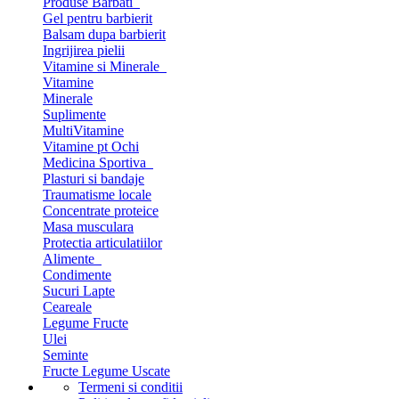
Produse Barbati
Gel pentru barbierit
Balsam dupa barbierit
Ingrijirea pielii
Vitamine si Minerale
Vitamine
Minerale
Suplimente
MultiVitamine
Vitamine pt Ochi
Medicina Sportiva
Plasturi si bandaje
Traumatisme locale
Concentrate proteice
Masa musculara
Protectia articulatiilor
Alimente
Condimente
Sucuri Lapte
Ceareale
Legume Fructe
Ulei
Seminte
Fructe Legume Uscate
Termeni si conditii