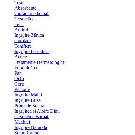
Teste
Absorbante
Ciorapi medicinali
Cosmetice
Ten
Antirid
Ingrijire Zilnica
Curatare
Tonifiere
Ingrijire Periodica
Acnee
Tratamente Dermatologice
Fond de Ten
Par
Ochi
Corp
Picioare
Ingrijire Maini
Ingrijire Buze
Protectie Solara
Ingrijirea si Albire Dinti
Cosmetice Barbati
Machiaj
Ingrijire Naturala
Seturi Cadou