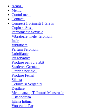
Acasa
Meniu
Contul meu
Contact
Cumperi 1 primesti 1 Gratis
Cuplu si Sex
Performante Sexuale
Vibratoare, inele, feromoni
Inele
Vibratoare
Parfum Feromoni
Lubrifiante
Prezervative
Produse pentru Slabit
Scaderea Greutatii
Oferte Speciale
Produse Femei
Silueta
Celulita si Vergeturi
Depilare
Menopauza , Tulburari Menstruale
Osteoporoza
Igiena Intima
Vopsea de Par