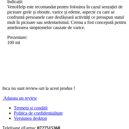
Indicații:
VenoHelp este recomandat pentru folosirea în cazul senzației de
picioare grele și obosite, varice și edeme, aspecte cu care se
confruntă persoanele care desfășoară activități ce presupun statul
mult în picioare sau sedentarismul. Crema a fost concepută pentru
ameliorarea simptomelor cauzate de varice.
Prezentare:
100 ml
Inca nu sunt review-uri la acest produs !
Adauga un review
Termeni si conditii
Politica de confidentialitate
Versiunea desktop
Telefoane eFarma:
0727515368