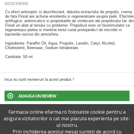
DESCRIERE
Cu efect antiseptic si dezinfectant, datorita extractului de propolis, crema
de fata Floral are actiune emolienta si regeneratoare asupra pielii. Efectele
antifugice, antimicotice si proprietatile de vindecare ale propolisului fac din
Floral un aliat al tenului cu probleme. Propolisul este un biostimulator ce
regenereaza pielea si mentine tenul curat protejandu-l de microbii si
bacteriile nocive din atmosfera.
Ingrediente: Paraffin Oil, Aqua, Propolis, Lanolin, Cetyl, Alcohol,
Cholesterol, Beeswax, Sodium tetraborate.
Cantitate: 50 ml
Inca nu sunt review-uri la acest produs !
ADAUGA UN REVIEW
Farmacia online efarma.ro foloseste cookie pentru a
TERMENI SI CONDITII
asigura vizitatorilor o cat mai placuta experienta pe site-
ul nostru.
POLITICA DE CONFIDENTIALITATE
Prin inchiderea acestui mesaj sunteti de acord cu