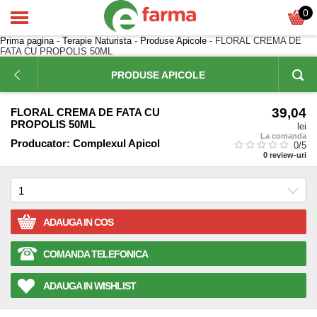
0
Prima pagina
-
Terapie Naturista
-
Produse Apicole
- FLORAL CREMA DE
FATA CU PROPOLIS 50ML
PRODUSE APICOLE
39,04
FLORAL CREMA DE FATA CU
PROPOLIS 50ML
lei
La comanda
Producator:
Complexul Apicol
0
/5
0
review-uri
ADAUGA IN COS
COMANDA TELEFONICA
ADAUGA IN WISHLIST