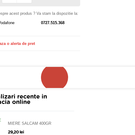
despre acest produs ? Va stam la dispozitie la:
Vodafone
0727.515.368
aza o alerta de pret
!
lizari recente in
cia online
MIERE SALCAM 400GR
29,20 lei