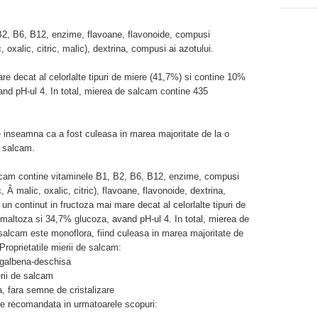
B2, B6, B12, enzime, flavoane, flavonoide, compusi
c, oxalic, citric, malic), dextrina, compusi ai azotului.
re decat al celorlalte tipuri de miere (41,7%) si contine 10%
nd pH-ul 4. In total, mierea de salcam contine 435
inseamna ca a fost culeasa in marea majoritate de la o
n salcam.
alcam contine vitaminele B1, B2, B6, B12, enzime, compusi
c, Â malic, oxalic, citric), flavoane, flavonoide, dextrina,
n continut in fructoza mai mare decat al celorlalte tipuri de
maltoza si 34,7% glucoza, avand pH-ul 4. In total, mierea de
alcam este monoflora, fiind culeasa in marea majoritate de
Proprietatile mierii de salcam:
, galbena-deschisa
erii de salcam
, fara semne de cristalizare
te recomandata in urmatoarele scopuri: