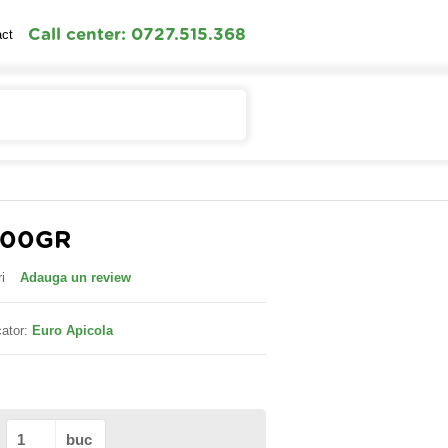
Call center: 0727.515.368
act
Contul meu
Cosul meu
400GR
i
Adauga un review
ator:
Euro Apicola
buc