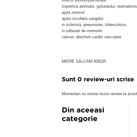
infectii bronho-pulmonare
impotriva astmului, guturaiului, reumatismu
ajuta somnul
ajuta circulatia sangelui
in scleroza, pneumonie, tuberculoza
in tulburari de memorie
cancer, afectiuni cardio vasculare.
MIERE SALCAM 400GR.
Sunt 0 review-uri scrise
Momentan nu exista niciun review la acest
Din aceeasi
categorie