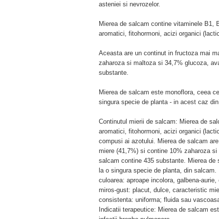
asteniei si nevrozelor.
Mierea de salcam contine vitaminele B1, 
aromatici, fitohormoni, acizi organici (lacti
Aceasta are un continut in fructoza mai ma
zaharoza si maltoza si 34,7% glucoza, ava
substante.
Mierea de salcam este monoflora, ceea ce 
singura specie de planta - in acest caz di
Continutul mierii de salcam: Mierea de s
aromatici, fitohormoni, acizi organici (lacti
compusi ai azotului. Mierea de salcam are u
miere (41,7%) si contine 10% zaharoza si 
salcam contine 435 substante. Mierea de s
la o singura specie de planta, din salcam. 
culoarea: aproape incolora, galbena-aurie
miros-gust: placut, dulce, caracteristic mi
consistenta: uniforma; fluida sau vascoasa
Indicatii terapeutice: Mierea de salcam es