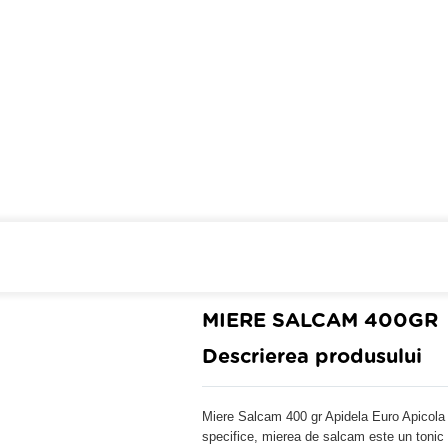
Cumpara de minim 299 lei
din 
MIERE SALCAM 400GR
Descrierea produsului
Miere Salcam 400 gr Apidela Euro Apicola D
specifice, mierea de salcam este un tonic 