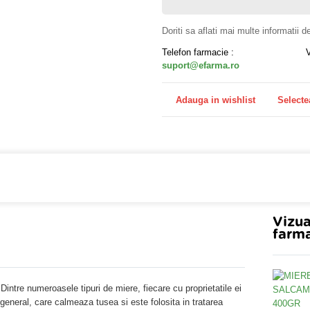
Doriti sa aflati mai multe informatii 
Telefon farmacie :
suport@efarma.ro
Adauga in wishlist
Selecte
farmacia online eFarma si beneficiezi de transport gratuit
Vizua
farma
intre numeroasele tipuri de miere, fiecare cu proprietatile ei
general, care calmeaza tusea si este folosita in tratarea