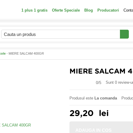
1 plus 1 gratis
Oferte Speciale
Blog
Producatori
Cont
cole
- MIERE SALCAM 400GR
MIERE SALCAM 
Sunt 0 review-ur
0/
5
Produsul este
La comanda
Produc
29,20
lei
ADAUGA IN COS