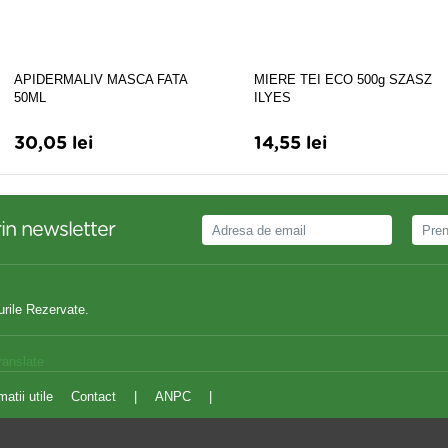
APIDERMALIV MASCA FATA
MIERE TEI ECO 500g SZASZ
50ML
ILYES
30,05 lei
14,55 lei
in newsletter
urile Rezervate.
ranslate
matii utile
Contact
|
ANPC
|