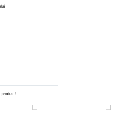
lui
Adauga comentariu
 produs !