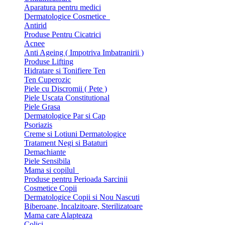
Aparatura pentru medici
Dermatologice Cosmetice
Antirid
Produse Pentru Cicatrici
Acnee
Anti Ageing ( Impotriva Imbatranirii )
Produse Lifting
Hidratare si Tonifiere Ten
Ten Cuperozic
Piele cu Discromii ( Pete )
Piele Uscata Constitutional
Piele Grasa
Dermatologice Par si Cap
Psoriazis
Creme si Lotiuni Dermatologice
Tratament Negi si Bataturi
Demachiante
Piele Sensibila
Mama si copilul
Produse pentru Perioada Sarcinii
Cosmetice Copii
Dermatologice Copii si Nou Nascuti
Biberoane, Incalzitoare, Sterilizatoare
Mama care Alapteaza
Colici