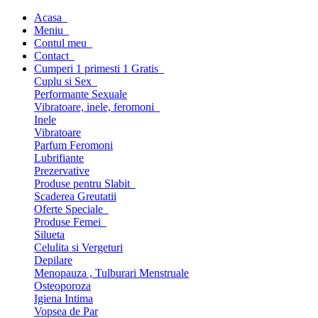
Acasa
Meniu
Contul meu
Contact
Cumperi 1 primesti 1 Gratis
Cuplu si Sex
Performante Sexuale
Vibratoare, inele, feromoni
Inele
Vibratoare
Parfum Feromoni
Lubrifiante
Prezervative
Produse pentru Slabit
Scaderea Greutatii
Oferte Speciale
Produse Femei
Silueta
Celulita si Vergeturi
Depilare
Menopauza , Tulburari Menstruale
Osteoporoza
Igiena Intima
Vopsea de Par