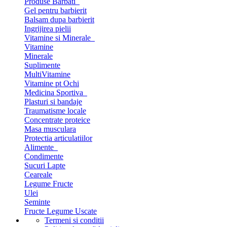
Produse Barbati
Gel pentru barbierit
Balsam dupa barbierit
Ingrijirea pielii
Vitamine si Minerale
Vitamine
Minerale
Suplimente
MultiVitamine
Vitamine pt Ochi
Medicina Sportiva
Plasturi si bandaje
Traumatisme locale
Concentrate proteice
Masa musculara
Protectia articulatiilor
Alimente
Condimente
Sucuri Lapte
Ceareale
Legume Fructe
Ulei
Seminte
Fructe Legume Uscate
Termeni si conditii