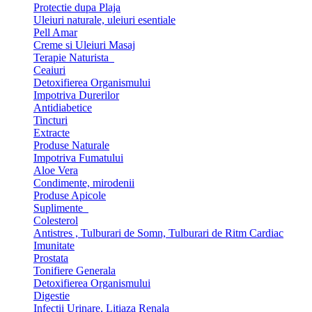
Protectie dupa Plaja
Uleiuri naturale, uleiuri esentiale
Pell Amar
Creme si Uleiuri Masaj
Terapie Naturista
Ceaiuri
Detoxifierea Organismului
Impotriva Durerilor
Antidiabetice
Tincturi
Extracte
Produse Naturale
Impotriva Fumatului
Aloe Vera
Condimente, mirodenii
Produse Apicole
Suplimente
Colesterol
Antistres , Tulburari de Somn, Tulburari de Ritm Cardiac
Imunitate
Prostata
Tonifiere Generala
Detoxifierea Organismului
Digestie
Infectii Urinare, Litiaza Renala