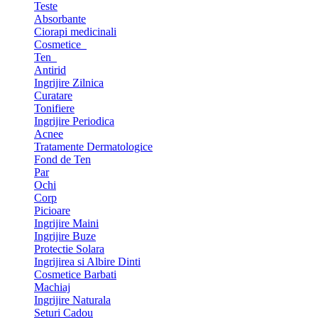
Teste
Absorbante
Ciorapi medicinali
Cosmetice
Ten
Antirid
Ingrijire Zilnica
Curatare
Tonifiere
Ingrijire Periodica
Acnee
Tratamente Dermatologice
Fond de Ten
Par
Ochi
Corp
Picioare
Ingrijire Maini
Ingrijire Buze
Protectie Solara
Ingrijirea si Albire Dinti
Cosmetice Barbati
Machiaj
Ingrijire Naturala
Seturi Cadou