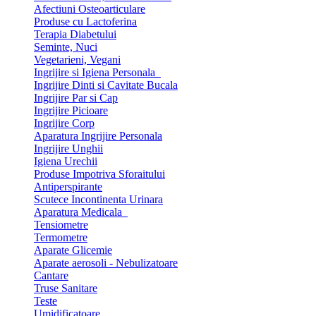
Afectiuni Osteoarticulare
Produse cu Lactoferina
Terapia Diabetului
Seminte, Nuci
Vegetarieni, Vegani
Ingrijire si Igiena Personala
Ingrijire Dinti si Cavitate Bucala
Ingrijire Par si Cap
Ingrijire Picioare
Ingrijire Corp
Aparatura Ingrijire Personala
Ingrijire Unghii
Igiena Urechii
Produse Impotriva Sforaitului
Antiperspirante
Scutece Incontinenta Urinara
Aparatura Medicala
Tensiometre
Termometre
Aparate Glicemie
Aparate aerosoli - Nebulizatoare
Cantare
Truse Sanitare
Teste
Umidificatoare