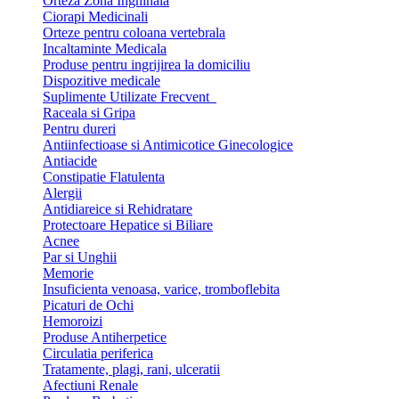
Orteza Zona Inghinala
Ciorapi Medicinali
Orteze pentru coloana vertebrala
Incaltaminte Medicala
Produse pentru ingrijirea la domiciliu
Dispozitive medicale
Suplimente Utilizate Frecvent
Raceala si Gripa
Pentru dureri
Antiinfectioase si Antimicotice Ginecologice
Antiacide
Constipatie Flatulenta
Alergii
Antidiareice si Rehidratare
Protectoare Hepatice si Biliare
Acnee
Par si Unghii
Memorie
Insuficienta venoasa, varice, tromboflebita
Picaturi de Ochi
Hemoroizi
Produse Antiherpetice
Circulatia periferica
Tratamente, plagi, rani, ulceratii
Afectiuni Renale