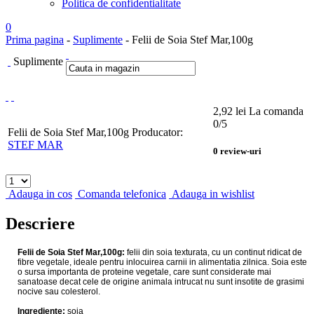
Politica de confidentialitate
0
Prima pagina
-
Suplimente
- Felii de Soia Stef Mar,100g
Suplimente
2,92
lei
La comanda
0
/5
Felii de Soia Stef Mar,100g
Producator:
STEF MAR
0
review-uri
Adauga in cos
Comanda telefonica
Adauga in wishlist
Descriere
Felii de Soia Stef Mar,100g:
felii din soia texturata, cu un continut ridicat de
fibre vegetale, ideale pentru inlocuirea carnii in alimentatia zilnica. Soia este
o sursa importanta de proteine vegetale, care sunt considerate mai
sanatoase decat cele de origine animala intrucat nu sunt insotite de grasimi
nocive sau colesterol.
Ingrediente:
soia