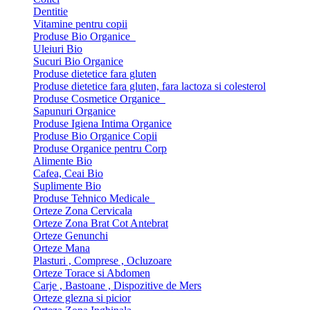
Dentitie
Vitamine pentru copii
Produse Bio Organice
Uleiuri Bio
Sucuri Bio Organice
Produse dietetice fara gluten
Produse dietetice fara gluten, fara lactoza si colesterol
Produse Cosmetice Organice
Sapunuri Organice
Produse Igiena Intima Organice
Produse Bio Organice Copii
Produse Organice pentru Corp
Alimente Bio
Cafea, Ceai Bio
Suplimente Bio
Produse Tehnico Medicale
Orteze Zona Cervicala
Orteze Zona Brat Cot Antebrat
Orteze Genunchi
Orteze Mana
Plasturi , Comprese , Ocluzoare
Orteze Torace si Abdomen
Carje , Bastoane , Dispozitive de Mers
Orteze glezna si picior