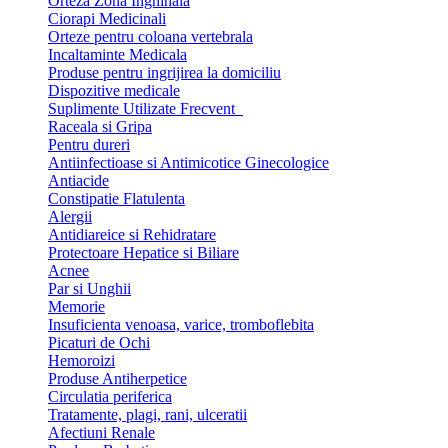
Orteza Zona Inghinala
Ciorapi Medicinali
Orteze pentru coloana vertebrala
Incaltaminte Medicala
Produse pentru ingrijirea la domiciliu
Dispozitive medicale
Suplimente Utilizate Frecvent
Raceala si Gripa
Pentru dureri
Antiinfectioase si Antimicotice Ginecologice
Antiacide
Constipatie Flatulenta
Alergii
Antidiareice si Rehidratare
Protectoare Hepatice si Biliare
Acnee
Par si Unghii
Memorie
Insuficienta venoasa, varice, tromboflebita
Picaturi de Ochi
Hemoroizi
Produse Antiherpetice
Circulatia periferica
Tratamente, plagi, rani, ulceratii
Afectiuni Renale