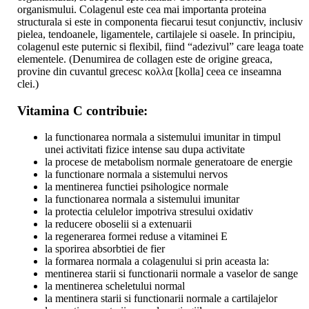
organismului. Colagenul este cea mai importanta proteina
structurala si este in componenta fiecarui tesut conjunctiv, inclusiv
pielea, tendoanele, ligamentele, cartilajele si oasele. In principiu,
colagenul este puternic si flexibil, fiind “adezivul” care leaga toate
elementele. (Denumirea de collagen este de origine greaca,
provine din cuvantul grecesc κολλα [kolla] ceea ce inseamna
clei.)
Vitamina C contribuie:
la functionarea normala a sistemului imunitar in timpul
unei activitati fizice intense sau dupa activitate
la procese de metabolism normale generatoare de energie
la functionare normala a sistemului nervos
la mentinerea functiei psihologice normale
la functionarea normala a sistemului imunitar
la protectia celulelor impotriva stresului oxidativ
la reducere oboselii si a extenuarii
la regenerarea formei reduse a vitaminei E
la sporirea absorbtiei de fier
la formarea normala a colagenului si prin aceasta la:
mentinerea starii si functionarii normale a vaselor de sange
la mentinerea scheletului normal
la mentinera starii si functionarii normale a cartilajelor