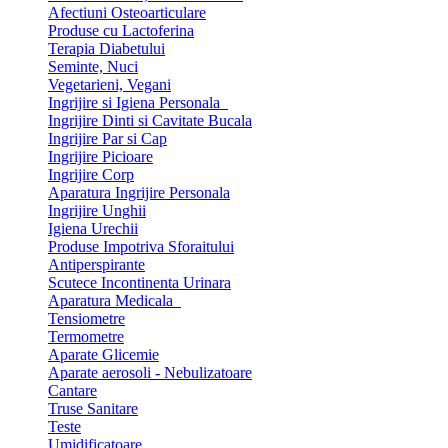
Afectiuni Osteoarticulare
Produse cu Lactoferina
Terapia Diabetului
Seminte, Nuci
Vegetarieni, Vegani
Ingrijire si Igiena Personala
Ingrijire Dinti si Cavitate Bucala
Ingrijire Par si Cap
Ingrijire Picioare
Ingrijire Corp
Aparatura Ingrijire Personala
Ingrijire Unghii
Igiena Urechii
Produse Impotriva Sforaitului
Antiperspirante
Scutece Incontinenta Urinara
Aparatura Medicala
Tensiometre
Termometre
Aparate Glicemie
Aparate aerosoli - Nebulizatoare
Cantare
Truse Sanitare
Teste
Umidificatoare