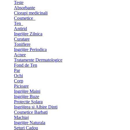
Teste
Absorbante
Ciorapi medicinali
Cosmetice
Ten
Antirid
Ingrijire Zilnica
Curatare
Tonifiere
Ingrijire Periodica
Acnee
Tratamente Dermatologice
Fond de Ten
Par
Ochi
Corp
Picioare
Ingrijire Maini
Ingrijire Buze
Protectie Solara
Ingrijirea si Albire Dinti
Cosmetice Barbati
Machiaj
Ingrijire Naturala
Seturi Cadou