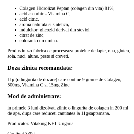
Colagen Hidrolizat Peptan (colagen din vita) 81%,
acid ascorbic - Vitamina C,
acid citric,
aroma naturala si sintetica,
indulcitor: glicozid derivat din steviol,
citrat de zinc,
colorant: curcumina.
Produs intr-o fabrica ce proceseaza proteine de lapte, oua, gluten,
soia, nuci, alune, peste si creveti.
Doza zilnica recomandata:
11g (o lingurita de dozare) care contine 9 grame de Colagen,
500mg Vitamina C si 15mg Zinc.
Mod de administrare:
in primele 3 luni dizolvati zilnic o lingurita de colagen in 200 ml
de apa, dupa care reduceti cantitatea la 11g/saptamana.
Producator: Vitaking KFT Ungaria
Continut 330g