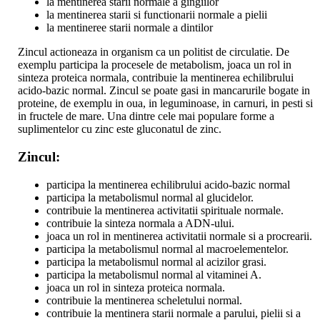
la mentinerea starii normale a gingiilor
la mentinerea starii si functionarii normale a pielii
la mentineree starii normale a dintilor
Zincul actioneaza in organism ca un politist de circulatie. De
exemplu participa la procesele de metabolism, joaca un rol in
sinteza proteica normala, contribuie la mentinerea echilibrului
acido-bazic normal. Zincul se poate gasi in mancarurile bogate in
proteine, de exemplu in oua, in leguminoase, in carnuri, in pesti si
in fructele de mare. Una dintre cele mai populare forme a
suplimentelor cu zinc este gluconatul de zinc.
Zincul:
participa la mentinerea echilibrului acido-bazic normal
participa la metabolismul normal al glucidelor.
contribuie la mentinerea activitatii spirituale normale.
contribuie la sinteza normala a ADN-ului.
joaca un rol in mentinerea activitatii normale si a procrearii.
participa la metabolismul normal al macroelementelor.
participa la metabolismul normal al acizilor grasi.
participa la metabolismul normal al vitaminei A.
joaca un rol in sinteza proteica normala.
contribuie la mentinerea scheletului normal.
contribuie la mentinera starii normale a parului, pielii si a