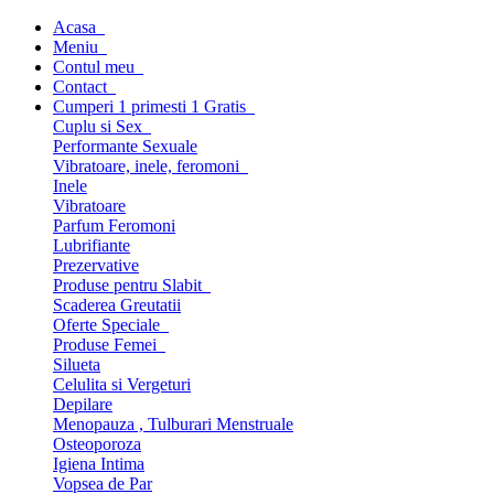
Acasa
Meniu
Contul meu
Contact
Cumperi 1 primesti 1 Gratis
Cuplu si Sex
Performante Sexuale
Vibratoare, inele, feromoni
Inele
Vibratoare
Parfum Feromoni
Lubrifiante
Prezervative
Produse pentru Slabit
Scaderea Greutatii
Oferte Speciale
Produse Femei
Silueta
Celulita si Vergeturi
Depilare
Menopauza , Tulburari Menstruale
Osteoporoza
Igiena Intima
Vopsea de Par