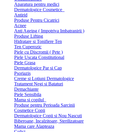
Aparatura pentru medici
Dermatologice Cosmetice
Antirid
Produse Pentru Cicatrici
Acnee
Anti Ageing ( Impotriva Imbatranirii )
Produse Lifting
Hidratare si Tonifiere Ten
Ten Cuperozic
Piele cu Discromii ( Pete )
Piele Uscata Constitutional
Piele Grasa
Dermatologice Par si Cap
Psoriazis
Creme si Lotiuni Dermatologice
Tratament Negi si Bataturi
Demachiante
Piele Sensibila
Mama si copilul
Produse pentru Perioada Sarcinii
Cosmetice Copii
Dermatologice Copii si Nou Nascuti
Biberoane, Incalzitoare, Sterilizatoare
Mama care Alapteaza
Colici