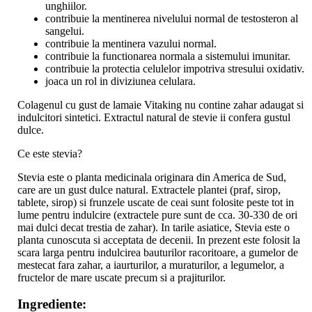
unghiilor.
contribuie la mentinerea nivelului normal de testosteron al
sangelui.
contribuie la mentinera vazului normal.
contribuie la functionarea normala a sistemului imunitar.
contribuie la protectia celulelor impotriva stresului oxidativ.
joaca un rol in diviziunea celulara.
Colagenul cu gust de lamaie Vitaking nu contine zahar adaugat si
indulcitori sintetici. Extractul natural de stevie ii confera gustul
dulce.
Ce este stevia?
Stevia este o planta medicinala originara din America de Sud,
care are un gust dulce natural. Extractele plantei (praf, sirop,
tablete, sirop) si frunzele uscate de ceai sunt folosite peste tot in
lume pentru indulcire (extractele pure sunt de cca. 30-330 de ori
mai dulci decat trestia de zahar). In tarile asiatice, Stevia este o
planta cunoscuta si acceptata de decenii. In prezent este folosit la
scara larga pentru indulcirea bauturilor racoritoare, a gumelor de
mestecat fara zahar, a iaurturilor, a muraturilor, a legumelor, a
fructelor de mare uscate precum si a prajiturilor.
Ingrediente: