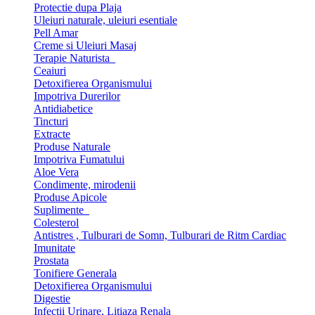
Protectie dupa Plaja
Uleiuri naturale, uleiuri esentiale
Pell Amar
Creme si Uleiuri Masaj
Terapie Naturista
Ceaiuri
Detoxifierea Organismului
Impotriva Durerilor
Antidiabetice
Tincturi
Extracte
Produse Naturale
Impotriva Fumatului
Aloe Vera
Condimente, mirodenii
Produse Apicole
Suplimente
Colesterol
Antistres , Tulburari de Somn, Tulburari de Ritm Cardiac
Imunitate
Prostata
Tonifiere Generala
Detoxifierea Organismului
Digestie
Infectii Urinare, Litiaza Renala