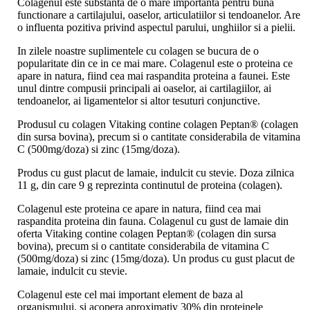
Colagenul este substanta de o mare importanta pentru buna
functionare a cartilajului, oaselor, articulatiilor si tendoanelor. Are
o influenta pozitiva privind aspectul parului, unghiilor si a pielii.
In zilele noastre suplimentele cu colagen se bucura de o
popularitate din ce in ce mai mare. Colagenul este o proteina ce
apare in natura, fiind cea mai raspandita proteina a faunei. Este
unul dintre compusii principali ai oaselor, ai cartilagiilor, ai
tendoanelor, ai ligamentelor si altor tesuturi conjunctive.
Produsul cu colagen Vitaking contine colagen Peptan® (colagen
din sursa bovina), precum si o cantitate considerabila de vitamina
C (500mg/doza) si zinc (15mg/doza).
Produs cu gust placut de lamaie, indulcit cu stevie. Doza zilnica
11 g, din care 9 g reprezinta continutul de proteina (colagen).
Colagenul este proteina ce apare in natura, fiind cea mai
raspandita proteina din fauna. Colagenul cu gust de lamaie din
oferta Vitaking contine colagen Peptan® (colagen din sursa
bovina), precum si o cantitate considerabila de vitamina C
(500mg/doza) si zinc (15mg/doza). Un produs cu gust placut de
lamaie, indulcit cu stevie.
Colagenul este cel mai important element de baza al
organismului, si acopera aproximativ 30% din proteinele