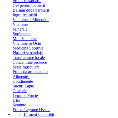
Produse Barbati
Gel pentru barbierit
Balsam dupa barbierit
Ingrijirea pielii
Vitamine si Minerale
Vitamine
Minerale
Suplimente
MultiVitamine
Vitamine pt Ochi
Medicina Sportiva
Plasturi si bandaje
Traumatisme locale
Concentrate proteice
Masa musculara
Protectia articulatiilor
Alimente
Condimente
Sucuri Lapte
Ceareale
Legume Fructe
Ulei
Seminte
Fructe Legume Uscate
Termeni si conditii