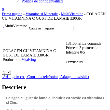
Politica de confidentialitate
0
Prima pagina
-
Vitamine si Minerale
-
MultiVitamine
- COLAGEN
CU VITAMNINA C GUST DE LAMAIE 330GR
MultiVitamine
131,00
lei
La comanda
Primesti
2 puncte
de
COLAGEN CU VITAMNINA C
fidelitate
0
/5
GUST DE LAMAIE 330GR
Producator:
VitaKing
0
review-uri
Adauga in cos
Comanda telefonica
Adauga in wishlist
Descriere
Colagen cu gust de lamaie, indulcit cu stevie cu Vitamina C
si Zinc.