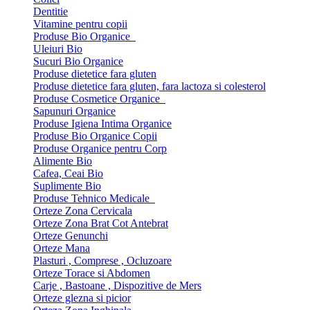
Dentitie
Vitamine pentru copii
Produse Bio Organice
Uleiuri Bio
Sucuri Bio Organice
Produse dietetice fara gluten
Produse dietetice fara gluten, fara lactoza si colesterol
Produse Cosmetice Organice
Sapunuri Organice
Produse Igiena Intima Organice
Produse Bio Organice Copii
Produse Organice pentru Corp
Alimente Bio
Cafea, Ceai Bio
Suplimente Bio
Produse Tehnico Medicale
Orteze Zona Cervicala
Orteze Zona Brat Cot Antebrat
Orteze Genunchi
Orteze Mana
Plasturi , Comprese , Ocluzoare
Orteze Torace si Abdomen
Carje , Bastoane , Dispozitive de Mers
Orteze glezna si picior