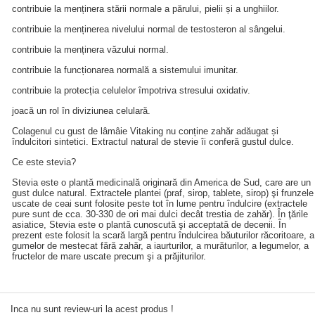
contribuie la menținera stării normale a părului, pielii și a unghiilor.
contribuie la menținerea nivelului normal de testosteron al sângelui.
contribuie la menținera văzului normal.
contribuie la funcționarea normală a sistemului imunitar.
contribuie la protecția celulelor împotriva stresului oxidativ.
joacă un rol în diviziunea celulară.
Colagenul cu gust de lâmâie Vitaking nu conține zahăr adăugat și
îndulcitori sintetici. Extractul natural de stevie îi conferă gustul dulce.
Ce este stevia?
Stevia este o plantă medicinală originară din America de Sud, care are un
gust dulce natural. Extractele plantei (praf, sirop, tablete, sirop) şi frunzele
uscate de ceai sunt folosite peste tot în lume pentru îndulcire (extractele
pure sunt de cca. 30-330 de ori mai dulci decât trestia de zahăr). În ţările
asiatice, Stevia este o plantă cunoscută şi acceptată de decenii. În
prezent este folosit la scară largă pentru îndulcirea băuturilor răcoritoare, a
gumelor de mestecat fără zahăr, a iaurturilor, a murăturilor, a legumelor, a
fructelor de mare uscate precum şi a prăjiturilor.
Inca nu sunt review-uri la acest produs !