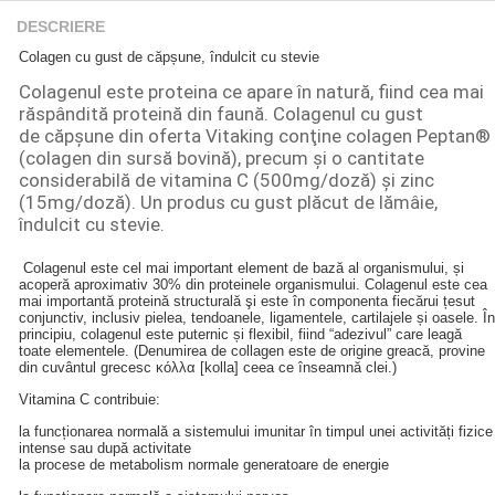
DESCRIERE
Colagen cu gust de căpșune, îndulcit cu stevie
Colagenul este proteina ce apare în natură, fiind cea mai
răspândită proteină din faună. Colagenul cu gust
de căpșune din oferta Vitaking conţine colagen Peptan®
(colagen din sursă bovină), precum şi o cantitate
considerabilă de vitamina C (500mg/doză) şi zinc
(15mg/doză). Un produs cu gust plăcut de lămâie,
îndulcit cu stevie.
Colagenul este cel mai important element de bază al organismului, și
acoperă aproximativ 30% din proteinele organismului. Colagenul este cea
mai importantă proteină structurală şi este în componenta fiecărui țesut
conjunctiv, inclusiv pielea, tendoanele, ligamentele, cartilajele și oasele. În
principiu, colagenul este puternic și flexibil, fiind “adezivul” care leagă
toate elementele. (Denumirea de collagen este de origine greacă, provine
din cuvântul grecesc κόλλα [kolla] ceea ce înseamnă clei.)
Vitamina C contribuie:
la funcționarea normală a sistemului imunitar în timpul unei activități fizice
intense sau după activitate
la procese de metabolism normale generatoare de energie