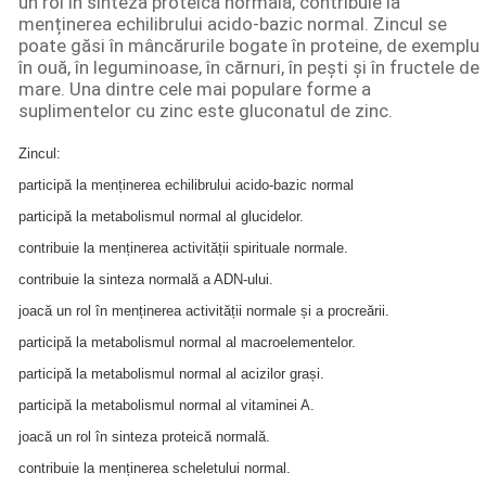
un rol în sinteza proteică normală, contribuie la
menținerea echilibrului acido-bazic normal. Zincul se
poate găsi în mâncărurile bogate în proteine, de exemplu
în ouă, în leguminoase, în cărnuri, în pești și în fructele de
mare. Una dintre cele mai populare forme a
suplimentelor cu zinc este gluconatul de zinc.
Zincul:
participă la menținerea echilibrului acido-bazic normal
participă la metabolismul normal al glucidelor.
contribuie la menținerea activității spirituale normale.
contribuie la sinteza normală a ADN-ului.
joacă un rol în menținerea activității normale și a procreării.
participă la metabolismul normal al macroelementelor.
participă la metabolismul normal al acizilor grași.
participă la metabolismul normal al vitaminei A.
joacă un rol în sinteza proteică normală.
contribuie la menținerea scheletului normal.