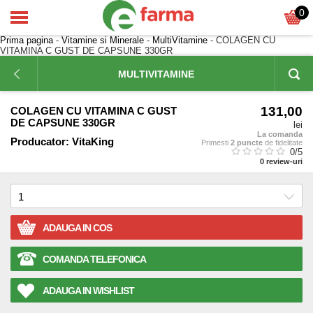
0
Prima pagina
-
Vitamine si Minerale
-
MultiVitamine
- COLAGEN CU
VITAMINA C GUST DE CAPSUNE 330GR
MULTIVITAMINE
131,00
COLAGEN CU VITAMINA C GUST
DE CAPSUNE 330GR
lei
La comanda
Producator:
VitaKing
Primesti
2 puncte
de fidelitate
0
/5
0
review-uri
ADAUGA IN COS
COMANDA TELEFONICA
ADAUGA IN WISHLIST