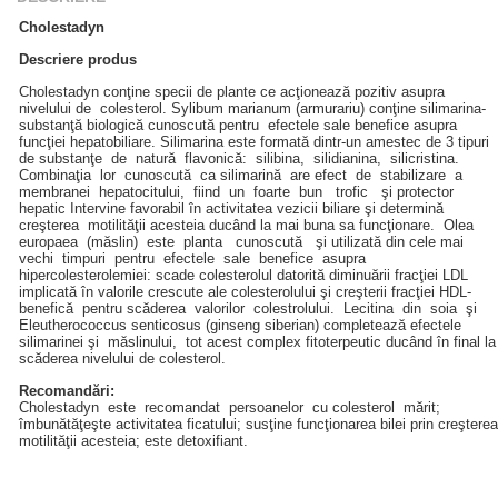
Cholestadyn
Descriere produs
Cholestadyn conţine specii de plante ce acţionează pozitiv asupra
nivelului de colesterol. Sylibum marianum (armurariu) conţine silimarina-
substanţă biologică cunoscută pentru efectele sale benefice asupra
funcţiei hepatobiliare. Silimarina este formată dintr-un amestec de 3 tipuri
de substanţe de natură flavonică: silibina, silidianina, silicristina.
Combinaţia lor cunoscută ca silimarină are efect de stabilizare a
membranei hepatocitului, fiind un foarte bun trofic şi protector
hepatic Intervine favorabil în activitatea vezicii biliare şi determină
creşterea motilităţii acesteia ducând la mai buna sa funcţionare. Olea
europaea (măslin) este planta cunoscută şi utilizată din cele mai
vechi timpuri pentru efectele sale benefice asupra
hipercolesterolemiei: scade colesterolul datorită diminuării fracţiei LDL
implicată în valorile crescute ale colesterolului şi creşterii fracţiei HDL-
benefică pentru scăderea valorilor colestrolului. Lecitina din soia şi
Eleutherococcus senticosus (ginseng siberian) completează efectele
silimarinei şi măslinului, tot acest complex fitoterpeutic ducând în final la
scăderea nivelului de colesterol.
Recomandări:
Cholestadyn este recomandat persoanelor cu colesterol mărit;
îmbunătăţeşte activitatea ficatului; susţine funcţionarea bilei prin creşterea
motilităţii acesteia; este detoxifiant.