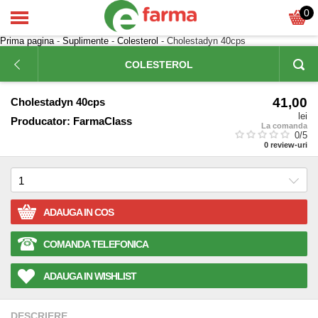
0
Prima pagina
-
Suplimente
-
Colesterol
- Cholestadyn 40cps
COLESTEROL
41,00
Cholestadyn 40cps
lei
Producator:
FarmaClass
La comanda
0
/5
0
review-uri
ADAUGA IN COS
COMANDA TELEFONICA
ADAUGA IN WISHLIST
DESCRIERE